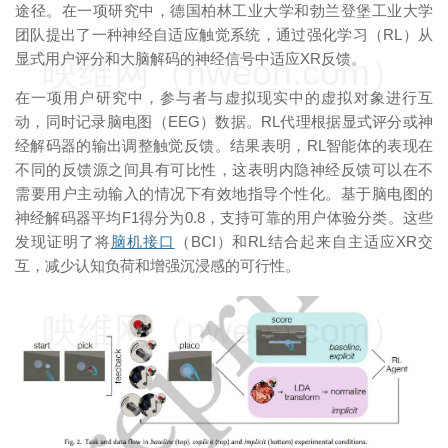
途径。在一项研究中，德国柏林工业大学和勃兰登堡工业大学
团队提出了一种神经自适应触觉系统，通过强化学习（RL）从
显式用户评分和大脑解码的神经信号中适应XR反馈。
映维网（nweon.com）
在一项用户研究中，参与者与虚拟现实中的虚拟对象进行互
动，同时记录脑电图（EEG）数据。RL代理根据显式评分或神
经解码器的输出调整触觉反馈。结果表明，RL智能体的表现在
不同的反馈源之间具有可比性，这表明内隐神经反馈可以在不
需要用户主动输入的情况下有效地指导个性化。基于脑电图的
神经解码器平均F1得分为0.8，支持可靠的用户体验分类。这些
发现证明了将
脑机接口
（BCI）和RL结合起来自主适应XR交
互，减少认知负荷和增强沉浸感的可行性。
映维网（nweon.com）