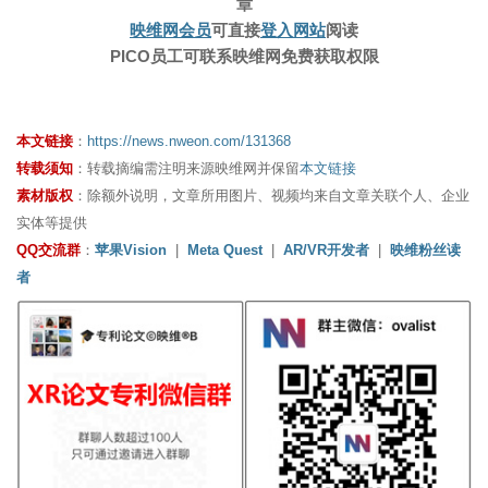
章
映维网会员
可直接
登入网站
阅读
PICO员工可联系映维网免费获取权限
本文链接
：
https://news.nweon.com/131368
转载须知
：转载摘编需注明来源映维网并保留
本文链接
素材版权
：除额外说明，文章所用图片、视频均来自文章关联个人、企业
实体等提供
QQ交流群
：
苹果Vision
|
Meta Quest
|
AR/VR开发者
|
映维粉丝读
者