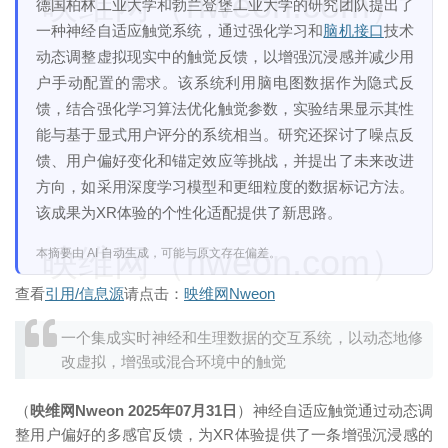
映维网（nweon.com）
德国柏林工业大学和勃兰登堡工业大学的研究团队提出了
一种神经自适应触觉系统，通过强化学习和
脑机接口
技术
动态调整虚拟现实中的触觉反馈，以增强沉浸感并减少用
户手动配置的需求。该系统利用脑电图数据作为隐式反
馈，结合强化学习算法优化触觉参数，实验结果显示其性
能与基于显式用户评分的系统相当。研究还探讨了噪点反
馈、用户偏好变化和锚定效应等挑战，并提出了未来改进
方向，如采用深度学习模型和更细粒度的数据标记方法。
该成果为XR体验的个性化适配提供了新思路。
映维网（nweon.com）
本摘要由 AI 自动生成，可能与原文存在偏差。
查看
引用/信息源
请点击：
映维网Nweon
一个集成实时神经和生理数据的交互系统，以动态地修
改虚拟，增强或混合环境中的触觉
（
映维网Nweon 2025年07月31日
）神经自适应触觉通过动态调
整用户偏好的多感官反馈，为XR体验提供了一条增强沉浸感的