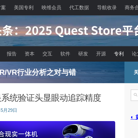
方案
美国专利
映维会员
代工数据
导航收录
商务
报告
资本
交互
软件
研发
开源
专利
论
n碳化硅波导及大FOV之AR革命
关
搜
眼系统验证头显眼动追踪精度
索
年5月29日
◐