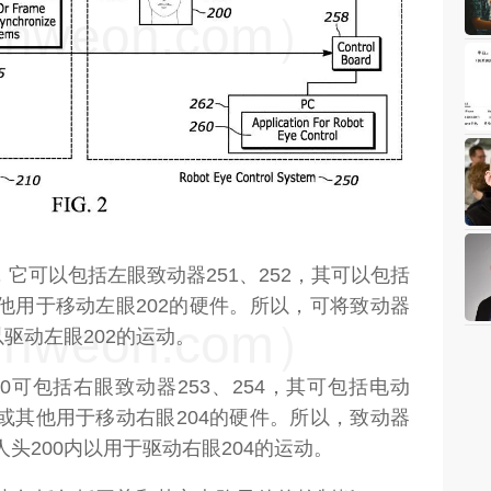
weon.com）
，它可以包括左眼致动器251、252，其可以包括
他用于移动左眼202的硬件。所以，可将致动器
weon.com）
内以驱动左眼202的运动。
0可包括右眼致动器253、254，其可包括电动
或其他用于移动右眼204的硬件。所以，致动器
人头200内以用于驱动右眼204的运动。