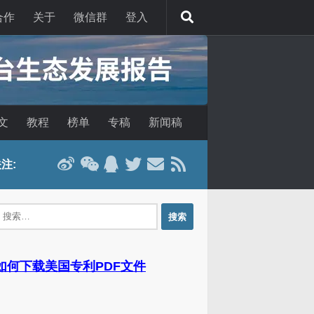
合作
关于
微信群
登入
文
教程
榜单
专稿
新闻稿
注:
：
 如何下载美国专利PDF文件