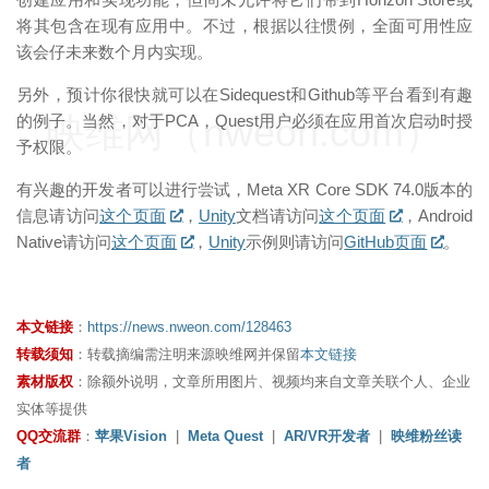
将其包含在现有应用中。不过，根据以往惯例，全面可用性应
该会仔未来数个月内实现。
另外，预计你很快就可以在Sidequest和Github等平台看到有趣
映维网（nweon.com）
的例子。当然，对于PCA，Quest用户必须在应用首次启动时授
予权限。
有兴趣的开发者可以进行尝试，Meta XR Core SDK 74.0版本的
信息请访问
这个页面
，
Unity
文档请访问
这个页面
，Android
Native请访问
这个页面
，
Unity
示例则请访问
GitHub页面
。
本文链接
：
https://news.nweon.com/128463
转载须知
：转载摘编需注明来源映维网并保留
本文链接
素材版权
：除额外说明，文章所用图片、视频均来自文章关联个人、企业
实体等提供
QQ交流群
：
苹果Vision
|
Meta Quest
|
AR/VR开发者
|
映维粉丝读
者