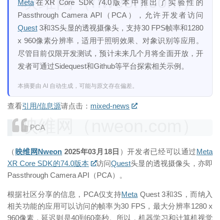
映维网（nweon.com）
Meta
在XR Core SDK 74.0版本中推出了实验性的
Passthrough Camera API（PCA），允许开发者访问
Quest
3和3S头显的透视摄像头，支持30 FPS帧率和1280
x 960像素分辨率，适用于照明效果、对象识别等应用。
尽管目前仅限开发测试，预计未来几个月将全面开放，开
发者可通过Sidequest和Github等平台探索相关示例。
本摘要由 AI 自动生成，可能与原文存在偏差。
查看
引用/信息源
请点击：
mixed-news
映维网（nweon.com）
PCA
（
映维网Nweon
2025年03月18日
）开发者已经可以通过
Meta
XR Core SDK的74.0版本
访问
Quest
头显的透视摄像头，亦即
Passthrough Camera API（PCA）。
根据社区分享的信息，PCA仅支持
Meta
Quest 3和3S，而纳入
相关功能的应用可以访问的帧率为30 FPS，最大分辨率1280 x
960像素，延迟则是40到60毫秒。所以，机器学习和计算机视觉