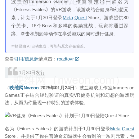
映维网（nweon.com）
波兰的Immersion Games工作室将推出一款名为
《Fitness Fables》的VR游戏，该游戏结合健身和幻想元
素，计划于1月30日登录
Meta
Quest
Store。游戏提供80
个关卡、16个Boss和多样的奖励挑战，玩家将通过深
蹲、拳击和划船等动作在享受游戏的同时进行健身。
本摘要由 AI 自动生成，可能与原文存在偏差。
查看
引用/信息源
请点击：
roadtovr
1月30日发行
映维网（nweon.com）
（
映维网Nweon
2025年01月24日
）波兰游戏工作室Immersion
Games正在结合经过验证的真实VR健身机制和幻想的游戏玩
法，从而为你呈现一种特别的游戏体验。
名为《Fitness Fables》的游戏计划于1月30日登录
Meta
Quest
Store，并提供了你在普通奇幻游戏中会看到的一系列元素，包