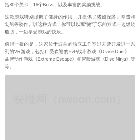
括80个关卡，16个Boss，以及丰富的奖励挑战。
映维网（nweon.com）
这款游戏特别强调了健身的作用，并提供了诸如深蹲、拳击和
划船等动作。以这种方式，你可以以寓“健”于乐的方式一边燃烧
脂肪，一边享受游戏的快乐。
值得一提的是，这家位于波兰的独立工作室过去曾开发过一系
列的VR游戏，包括广受欢迎的PvP战斗游戏《Divine Duel》 ，
益智动作游戏《Extreme Escape》和冒险游戏《Disc Ninja》等
等。
映维网（nweon.com）