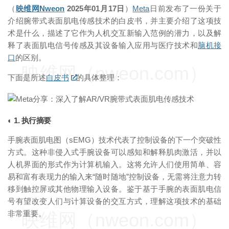
（
映维网Nweon
2025年01月17日
）
Meta
日前发布了一份关于
介绍腕带式表面肌电传感技术的白皮书，并主要介绍了这项技
术是什么，描述了它作为人机交互新输入范例的潜力，以及解
释了表面肌电信号传感及其设备输入应用与医疗技术和
脑机接
口
的区别。
映维网（nweon.com）
下面是所述
白皮书
的具体整理：
◐ 1. 执行摘要
手腕表面肌电图（sEMG）技术代表了控制设备的下一个突破性
方式。这种非侵入式手腕设备可以感知和解释肌肉激活，并以
人机界面的形式作为计算机输入。这将允许人们使用简单、容
易和富有表现力的输入来“随时随地”控制设备，无需将注意力转
移到触控屏或其他物理输入设备。鉴于基于手腕的表面肌电信
号有望改变人们与计算设备的交互方式，理解这项技术的基础
非常重要。
映维网（nweon.com）