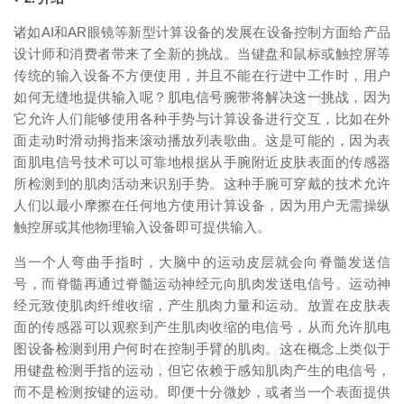
诸如AI和AR眼镜等新型计算设备的发展在设备控制方面给产品
设计师和消费者带来了全新的挑战。当键盘和鼠标或触控屏等
传统的输入设备不方便使用，并且不能在行进中工作时，用户
映维网（nweon.com）
如何无缝地提供输入呢？肌电信号腕带将解决这一挑战，因为
它允许人们能够使用各种手势与计算设备进行交互，比如在外
面走动时滑动拇指来滚动播放列表歌曲。这是可能的，因为表
面肌电信号技术可以可靠地根据从手腕附近皮肤表面的传感器
所检测到的肌肉活动来识别手势。这种手腕可穿戴的技术允许
人们以最小摩擦在任何地方使用计算设备，因为用户无需操纵
触控屏或其他物理输入设备即可提供输入。
当一个人弯曲手指时，大脑中的运动皮层就会向脊髓发送信
号，而脊髓再通过脊髓运动神经元向肌肉发送电信号。运动神
经元致使肌肉纤维收缩，产生肌肉力量和运动。放置在皮肤表
面的传感器可以观察到产生肌肉收缩的电信号，从而允许肌电
映维网（nweon.com）
图设备检测到用户何时在控制手臂的肌肉。这在概念上类似于
用键盘检测手指的运动，但它依赖于感知肌肉产生的电信号，
而不是检测按键的运动。即便十分微妙，或者当一个表面提供