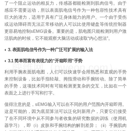
了一个阻止运动的相反力，传感器都能检测到肌肉信号。由于
感应不需要运动，所以表面肌电信号作为一种包容性技术具有
巨大的潜力，适用于具有广泛身体能力的用户。一个由于受伤
或运动障碍而无法正常移动的人可以比使用键盘等传统控制器
更容易地控制sEMG设备。重要的是，肌电图只能检测到用户激
活肌肉的时候，它不能观察大脑活动或读取“内心想法”。
◐ 3. 表面肌电信号作为一种广泛可扩展的输入法
◐ 3.1 简单而富有表现力的“开箱即用”手势
映维网（nweon.com）
利用手腕表面肌电图，人们可以快速学会用熟悉和直观的手势
来控制设备，比如手指轻敲、拇指滑动和手腕转动。除了简单
的手势，这项技术同时有可能检测更复杂的交互，比如在一个
表面之上进行手写和打字。
值得注意的是，sEMG输入可以在不同的用户范围内开箱即用。
这是可能的，因为底层算法可以泛化到新用户，只要它们接受
了在不同环境中从不同参与者收集的研究数据的训练（使用机
器学习），即（i）皮肤和手腕结构的解剖差异；（ii）手腕肌肉