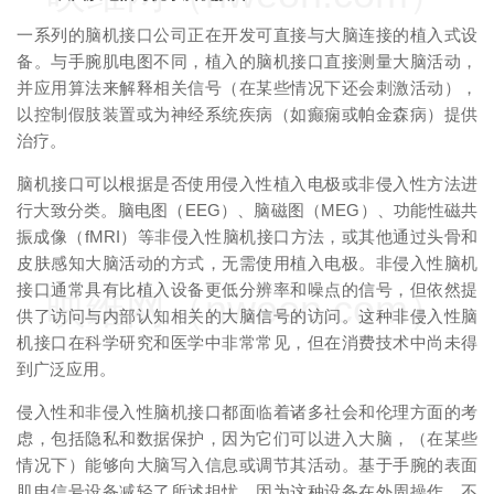
一系列的脑机接口公司正在开发可直接与大脑连接的植入式设
备。与手腕肌电图不同，植入的脑机接口直接测量大脑活动，
并应用算法来解释相关信号（在某些情况下还会刺激活动），
以控制假肢装置或为神经系统疾病（如癫痫或帕金森病）提供
治疗。
脑机接口可以根据是否使用侵入性植入电极或非侵入性方法进
行大致分类。脑电图（EEG）、脑磁图（MEG）、功能性磁共
振成像（fMRI）等非侵入性脑机接口方法，或其他通过头骨和
皮肤感知大脑活动的方式，无需使用植入电极。非侵入性脑机
接口通常具有比植入设备更低分辨率和噪点的信号，但依然提
映维网（nweon.com）
供了访问与内部认知相关的大脑信号的访问。这种非侵入性脑
机接口在科学研究和医学中非常常见，但在消费技术中尚未得
到广泛应用。
侵入性和非侵入性脑机接口都面临着诸多社会和伦理方面的考
虑，包括隐私和数据保护，因为它们可以进入大脑，（在某些
情况下）能够向大脑写入信息或调节其活动。基于手腕的表面
肌电信号设备减轻了所述担忧，因为这种设备在外周操作，不