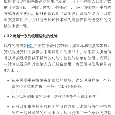
如何激活以控制手部运动的生理差异；（iii）不同的人口统计数
据（例如年龄，种族，民族，性别等）；（iv）在做同一手势的
方式方面的变化。这种创建通用（多用户）算法的能力可以立
映维网（nweon.com）
即支持新用户，并且是令所述技术成为与新设备无缝交互的突
破的重要一环。
◐ 3.2 跨越一系列物理运动的检测
现有的消费者
HCI
主要使用硬件控制器，如鼠标和键盘或带有计
算机视觉算法的摄像头来追踪用户的眼或手。采用表面肌电信
号技术的腕带提供了额外的功能，使其能够单独使用，或可以
与计算机视觉和其他输入方式结合使用。表面肌电信号腕带功
能包括：
它不需要手在摄像头传感器的视场。这允许用户在一个舒
适的位置范围内执行手势，包括斜倚姿势。
映维网（nweon.com）
它可以检测细微的动作，这可能更符合人体工程学。
它可以用来感知不同程度的肌肉力量，比如当两个手指挤
压在一起时施加的不同压力，从而提供了一个额外的控制