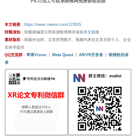
PICO员工可联系映维网免费获取权限
本文链接
：
https://news.nweon.com/123025
转载须知
：转载摘编需注明来源映维网并保留
本文链接
素材版权
：除额外说明，文章所用图片、视频均来自文章关联个人、企业
实体等提供
QQ交流群
：
苹果Vision
|
Meta Quest
|
AR/VR开发者
|
映维粉丝读
者