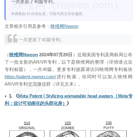
映维网（nweon.com）
一共更新了40篇专利。
本摘要由 AI 自动生成，可能与原文存在偏差。
文章相关引用及参考：
映维网Nweon
一共更新了40篇专利。
（
映维网Nweon
2024年07月20日
）近期美国专利及商标局公布
了一批全新的AR/VR专利，以下是映维网的整理（详情请点击
专利标题），一共40篇。更多专利披露请访问映维网专利板块
https://patent.nweon.com/
进行检索，你同时可以加入映维网
AR/VR专利交流微信群（详见文末）。
映维网（nweon.com）
◐ 1. 《
Meta Patent | Stylizing animatable head avatars（Meta专
利：设计可动画化的头部化身）
》