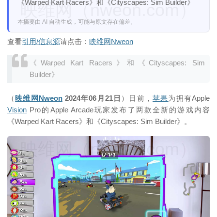
《Warped Kart Racers》和《Cityscapes: Sim Builder》
映维网（nweon.com）
本摘要由 AI 自动生成，可能与原文存在偏差。
查看
引用/信息源
请点击：
映维网Nweon
《Warped Kart Racers》和《Cityscapes: Sim
Builder》
（
映维网Nweon
2024年06月21日
）日前，
苹果
为拥有Apple
Vision
Pro的Apple Arcade玩家发布了两款全新的游戏内容
《Warped Kart Racers》和《Cityscapes: Sim Builder》。
映维网（nweon.com）