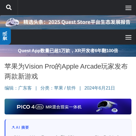
跳至内容
资讯
Quest App数量已超1万款，XR开发者6年翻100倍
苹果为Vision Pro的Apple Arcade玩家发布
两款新游戏
编辑：
广东客
|
分类：
苹果
/
软件
|
2024年6月21日
AI 摘要