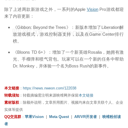
除了上述两款新游戏之外，一系列的Apple
Vision
Pro游戏都迎
来了内容更新：
《Gibbon: Beyond the Trees》：新版本增加了Liberation解
映维网（nweon.com）
放游戏模式，游戏控制器支持，以及在Game Center排行
榜。
《Bloons TD 6+》：增加了一个新英雄Rosalia，她拥有激
光、手榴弹和喷气背包。玩家可以在一个新的任务中帮助
Dr. Monkey，并体验一个名为Boss Rush的新事件。
本文链接
：
https://news.nweon.com/122038
转载须知
：转载摘编需注明来源映维网并保留
本文链接
素材版权
：除额外说明，文章所用图片、视频均来自文章关联个人、企业
实体等提供
QQ交流群
：
苹果Vision
|
Meta Quest
|
AR/VR开发者
|
映维粉丝读
者