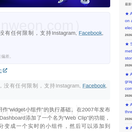
最新
★ A
weon.com）
on 
ele
任何限制，支持Instagram,
Facebook
,
202
★ S
met
在偏差。
sto
202
c
★ A
gra
有任何限制，支持Instagram,
Facebook
,
com
202
weon.com）
★ A
用作“widget小组件”的执行基础。在2007年发布
thr
Dashboard添加了一个名为“Web Clip”的功能，
202
分变成一个实时的小组件，然后可以添加到
★ A