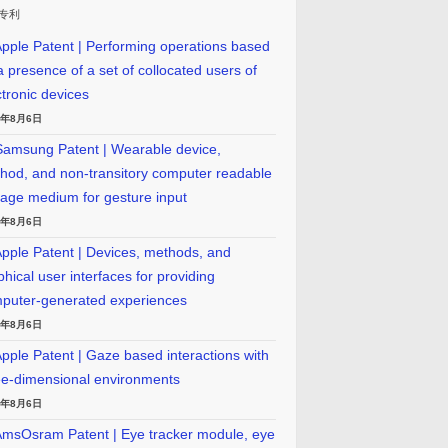
专利
pple Patent | Performing operations based
a presence of a set of collocated users of
ctronic devices
6年8月6日
amsung Patent | Wearable device,
hod, and non-transitory computer readable
rage medium for gesture input
6年8月6日
pple Patent | Devices, methods, and
phical user interfaces for providing
puter-generated experiences
6年8月6日
pple Patent | Gaze based interactions with
ee-dimensional environments
6年8月6日
msOsram Patent | Eye tracker module, eye