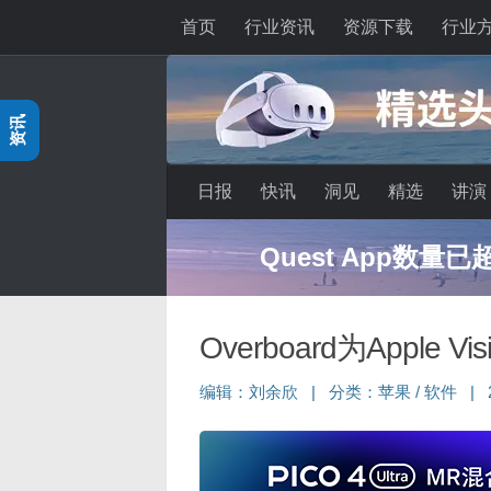
首页
行业资讯
资源下载
行业
跳至内容
资讯
日报
快讯
洞见
精选
讲演
Quest App数量
Overboard为Apple Vi
编辑：
刘余欣
|
分类：
苹果
/
软件
|