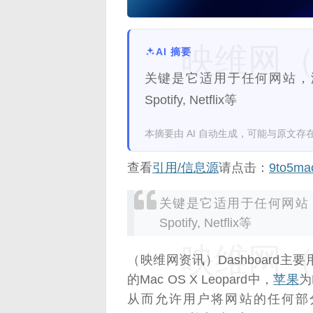
映维网（n
AI 摘要
关键是它适用于任何网站，没有
Spotify, Netflix等
本摘要由 AI 自动生成，可能与原文存
查看
引用/信息源
请点击：
9to5ma
关键是它适用于任何网站，没
Spotify, Netflix等
映维网（n
（映维网资讯）Dashboard主要
的Mac OS X Leopard中，
苹果
为
从而允许用户将网站的任何部