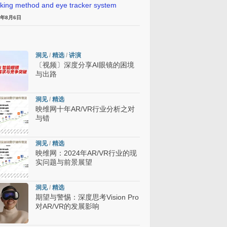
cking method and eye tracker system
6年8月6日
洞见
/
精选
/
讲演
〔视频〕深度分享AI眼镜的困境
与出路
洞见
/
精选
映维网十年AR/VR行业分析之对
与错
洞见
/
精选
映维网：2024年AR/VR行业的现
实问题与前景展望
洞见
/
精选
期望与警惕：深度思考Vision Pro
对AR/VR的发展影响