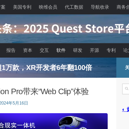
方案
美国专利
映维会员
代工数据
导航收录
商务
报告
资本
交互
软件
研发
开源
专利
论
已超1万款，XR开发者6年翻100倍
关
搜
sion Pro带来“Web Clip”体验
索
2024年5月16日
◐