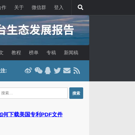
合作
关于
微信群
登入
文
教程
榜单
专稿
新闻稿
注:
：
 如何下载美国专利PDF文件