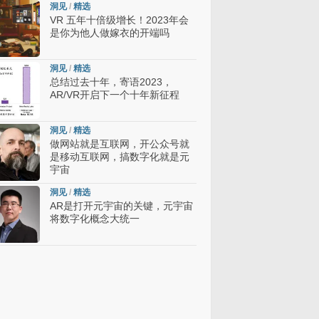
洞见
/
精选
VR 五年十倍级增长！2023年会
是你为他人做嫁衣的开端吗
洞见
/
精选
总结过去十年，寄语2023，
AR/VR开启下一个十年新征程
洞见
/
精选
做网站就是互联网，开公众号就
是移动互联网，搞数字化就是元
宇宙
洞见
/
精选
AR是打开元宇宙的关键，元宇宙
将数字化概念大统一