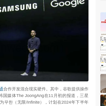
weon.com）
通
合作开发混合现实硬件。其中，谷歌提供操作
体The JoongAng在11月初的报道，三星
한（无限/Infinite），计划在2024年下半年