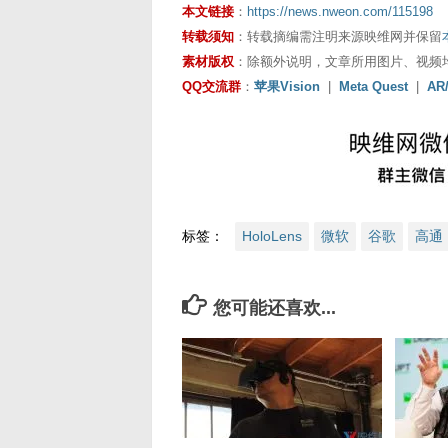
本文链接
：
https://news.nweon.com/115198
转载须知
：转载摘编需注明来源映维网并保留
素材版权
：除额外说明，文章所用图片、视频
QQ交流群
：
苹果Vision
|
Meta Quest
|
AR
标签：
HoloLens
微软
谷歌
高通
您可能还喜欢...