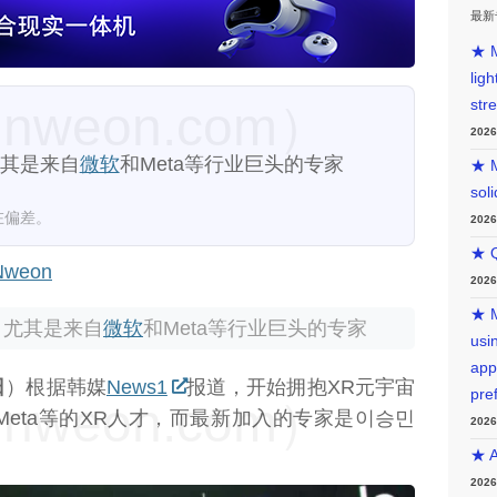
最新
★ M
lig
str
weon.com）
202
尤其是来自
微软
和Meta等行业巨头的专家
★ M
sol
在偏差。
202
★ Q
weon
202
★ M
，尤其是来自
微软
和Meta等行业巨头的专家
usin
app
日
）根据韩媒
News1
报道，开始拥抱XR元宇宙
pre
weon.com）
eta等的XR人才，而最新加入的专家是이승민
202
★ A
202