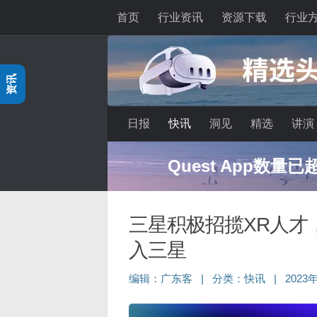
首页
行业资讯
资源下载
行业
跳至内容
资讯
日报
快讯
洞见
精选
讲演
Quest App数量
三星积极招揽XR人才，
入三星
编辑：
广东客
|
分类：
快讯
|
2023