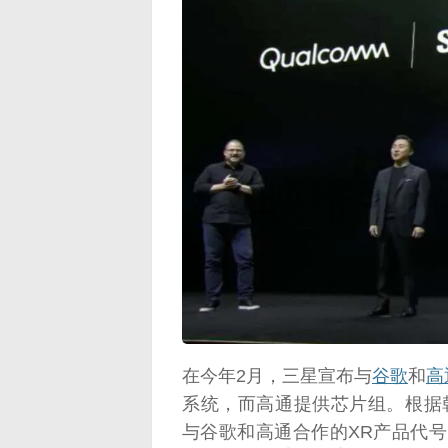
映维网（n
在今年2月，三星宣布与
谷歌
和
高
系统，而高通提供芯片组。根据韩国媒
与谷歌和高通合作的XR产品代号为무