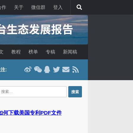
合作
关于
微信群
登入
文
教程
榜单
专稿
新闻稿
注:
：
 如何下载美国专利PDF文件