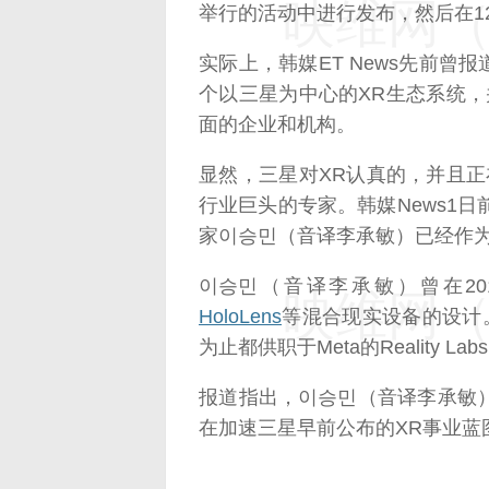
映维网（n
举行的活动中进行发布，然后在1
实际上，韩媒ET News先前
个以三星为中心的XR生态系统
面的企业和机构。
显然，三星对XR认真的，并且正
行业巨头的专家。韩媒News1日
家이승민（音译李承敏）已经作为
이승민（音译李承敏）曾在20
映维网（n
HoloLens
等混合现实设备的设计。
为止都供职于Meta的Reality
报道指出，이승민（音译李承敏
在加速三星早前公布的XR事业蓝