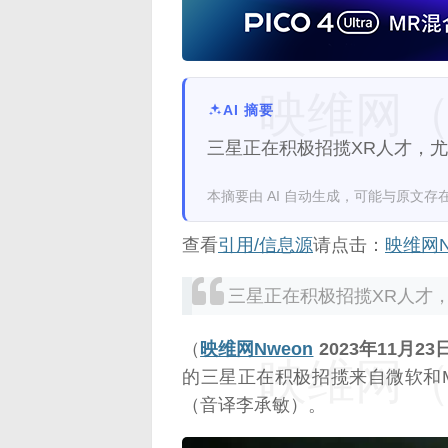
映维网（n
AI 摘要
三星正在积极招揽XR人才，
本摘要由 AI 自动生成，可能与原文存
查看
引用/信息源
请点击：
映维网N
三星正在积极招揽XR人才
（
映维网Nweon
2023年11月23
映维网（n
的三星正在积极招揽来自微软和M
（音译李承敏）。