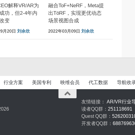
y CEO解释VR/AR为
融合ToF+NeRF，Meta提
成功，但2-4年内
出TöRF，实现更优动态
改变
场景视图合成
09月20日
刘余欣
2022年03月09日
刘余欣
行业方案
美国专利
映维会员
代工数据
导航收
友情链接：
AR/VR行业
026
读者QQ群：
251118691
Quest QQ群：
52620031
开发者QQ群：
68876963