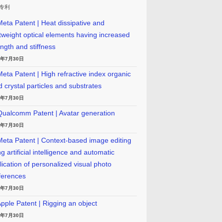
专利
eta Patent | Heat dissipative and
htweight optical elements having increased
ength and stiffness
6年7月30日
eta Patent | High refractive index organic
id crystal particles and substrates
6年7月30日
ualcomm Patent | Avatar generation
6年7月30日
eta Patent | Context-based image editing
g artificial intelligence and automatic
lication of personalized visual photo
ferences
6年7月30日
pple Patent | Rigging an object
6年7月30日