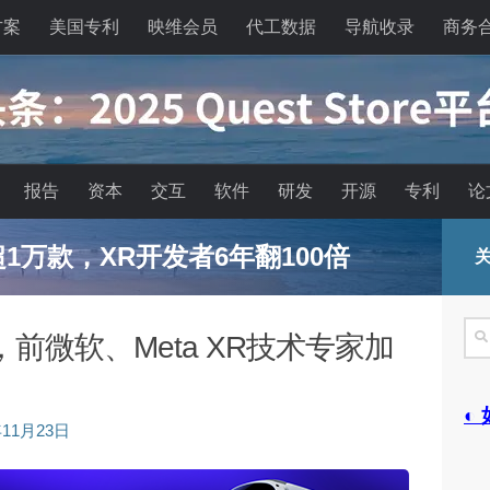
方案
美国专利
映维会员
代工数据
导航收录
商务
报告
资本
交互
软件
研发
开源
专利
论
已超1万款，XR开发者6年翻100倍
关
搜
前微软、Meta XR技术专家加
索
◐
年11月23日