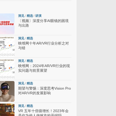
洞见
/
精选
/
讲演
〔视频〕深度分享AI眼镜的困境
与出路
洞见
/
精选
映维网十年AR/VR行业分析之对
与错
洞见
/
精选
映维网：2024年AR/VR行业的现
实问题与前景展望
洞见
/
精选
期望与警惕：深度思考Vision Pro
对AR/VR的发展影响
洞见
/
精选
VR 五年十倍级增长！2023年会
是你为他人做嫁衣的开端吗