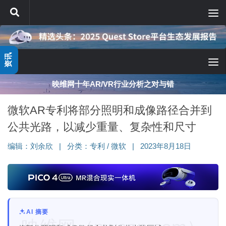
跳至内容
资讯
映维网十年AR/VR行业分析之对与错
微软AR专利将部分照明和成像路径合并到
公共光路，以减少重量、复杂性和尺寸
编辑：
刘余欣
|
分类：
专利
/
微软
|
2023年8月18日
AI 摘要