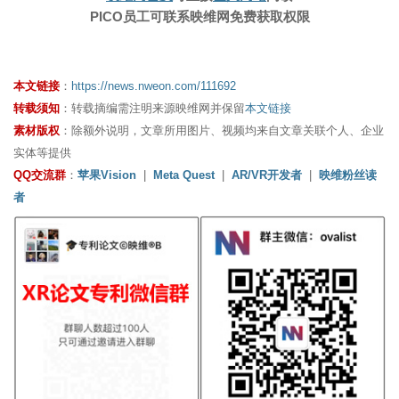
PICO员工可联系映维网免费获取权限
本文链接
：
https://news.nweon.com/111692
转载须知
：转载摘编需注明来源映维网并保留
本文链接
素材版权
：除额外说明，文章所用图片、视频均来自文章关联个人、企业
实体等提供
QQ交流群
：
苹果Vision
|
Meta Quest
|
AR/VR开发者
|
映维粉丝读
者