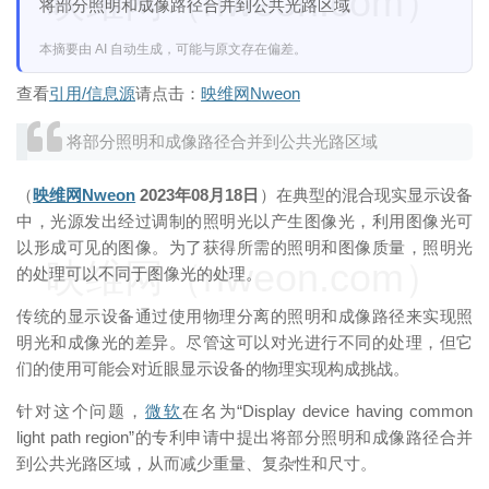
映维网（nweon.com）
将部分照明和成像路径合并到公共光路区域
本摘要由 AI 自动生成，可能与原文存在偏差。
查看
引用/信息源
请点击：
映维网Nweon
将部分照明和成像路径合并到公共光路区域
（
映维网Nweon
2023年08月18日
）在典型的混合现实显示设备
中，光源发出经过调制的照明光以产生图像光，利用图像光可
以形成可见的图像。为了获得所需的照明和图像质量，照明光
映维网（nweon.com）
的处理可以不同于图像光的处理。
传统的显示设备通过使用物理分离的照明和成像路径来实现照
明光和成像光的差异。尽管这可以对光进行不同的处理，但它
们的使用可能会对近眼显示设备的物理实现构成挑战。
针对这个问题，
微软
在名为“Display device having common
light path region”的专利申请中提出将部分照明和成像路径合并
到公共光路区域，从而减少重量、复杂性和尺寸。