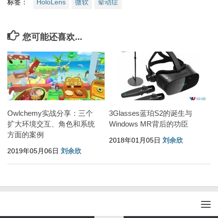
标签：
HoloLens
微软
晕动症
您可能还喜欢...
Owlchemy实战分享：三个
3Glasses蓝珀S2的诞生与
扩大环境交互、角色和系统
Windows MR背后的功臣
方面的案例
2018年01月05日
刘余欣
2019年05月06日
刘余欣