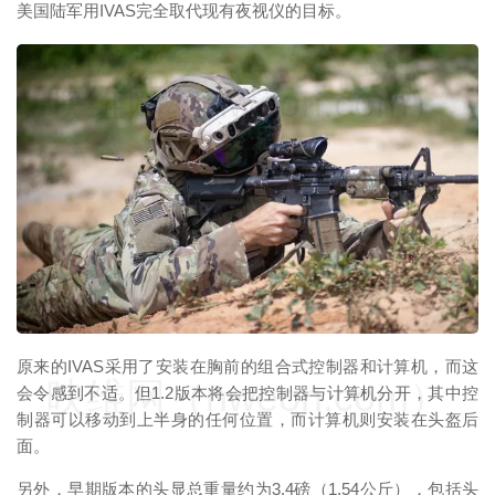
美国陆军用IVAS完全取代现有夜视仪的目标。
映维网（nweon.com）
原来的IVAS采用了安装在胸前的组合式控制器和计算机，而这
映维网（nweon.com）
会令感到不适。但1.2版本将会把控制器与计算机分开，其中控
制器可以移动到上半身的任何位置，而计算机则安装在头盔后
面。
另外，早期版本的头显总重量约为3.4磅（1.54公斤），包括头