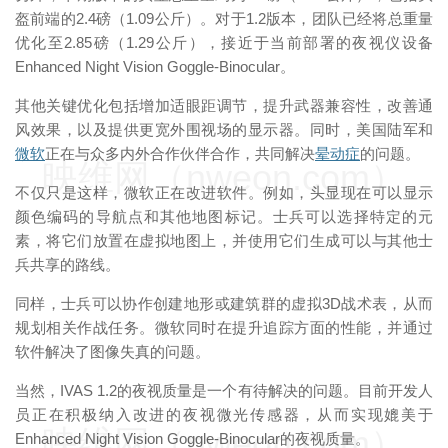
盔前端的2.4磅（1.09公斤）。对于1.2版本，团队已经将总重量
优化至2.85磅（1.29公斤），接近于当前部署的夜视仪设备
Enhanced Night Vision Goggle-Binocular。
其他关键优化包括增加适眼距调节，提升武器兼容性，改善通
风效果，以及提供更宽外围视场的显示器。同时，美国陆军和
微软
正在与众多内外合作伙伴合作，共同解决
晕动症
的问题。
映维网（nweon.com）
不仅只是这样，微软正在改进软件。例如，头显现在可以显示
颜色编码的导航点和其他地图标记。士兵可以选择特定的元
素，将它们放置在虚拟地图上，并使用它们生成可以与其他士
兵共享的路线。
同样，士兵可以协作创建地形或建筑群的虚拟3D战术表，从而
规划相关作战任务。微软同时在提升追踪方面的性能，并通过
软件解决了图像失真的问题。
当然，IVAS 1.2的夜视质量是一个有待解决的问题。目前开发人
员正在积极纳入改进的夜视微光传感器，从而实现媲美于
映维网（nweon.com）
Enhanced Night Vision Goggle-Binocular的夜视质量。