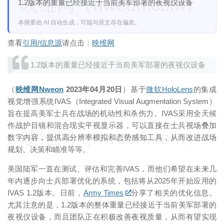
映维网（nweon.com）
1.2版本的重量已经接近于当前美军部署的夜视仪设备
本摘要由 AI 自动生成，可能与原文存在偏差。
查看
引用/信息源
请点击：
映维网
1.2版本的重量已经接近于当前美军部署的夜视仪设备
（
映维网Nweon
2023年04月20日
）基于
微软
HoloLens
的集成
视觉增强系统IVAS（Integrated Visual Augmentation System）
旨在提高美军士兵在战场的机动性和杀伤力。IVAS采用全天候
作战护目镜和混合现实平视显示器，可以直接在士兵视场叠加
映维网（nweon.com）
数字内容，提供高分辨率模拟和态势感知工具，从而改进战场
规划、决策和瞄准等等。
美国陆军一直在测试、评估和完善IVAS，而他们希望在未来几
年内逐步向士兵部署优化的系统，包括将从2025年开始应用的
IVAS 1.2版本。日前，
Army Times
分享了相关的优化信息。
尤其注意的是，1.2版本的整体重量已经接近于当前美军部署的
夜视仪设备，而且团队正在积极改善夜视质量，从而有望实现