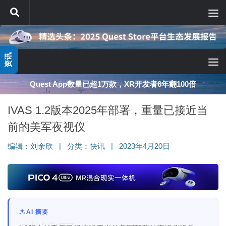
跳至内容
资讯
Quest App数量已超1万款，XR开发者6年翻100倍
IVAS 1.2版本2025年部署，重量已接近当
前的美军夜视仪
编辑：
刘余欣
|
分类：
快讯
|
2023年4月20日
AI 摘要