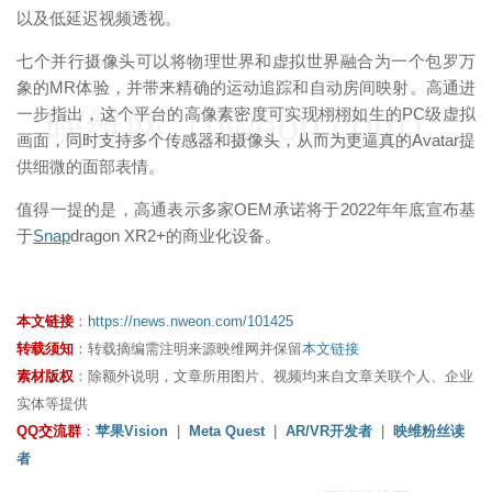
以及低延迟视频透视。
七个并行摄像头可以将物理世界和虚拟世界融合为一个包罗万
象的MR体验，并带来精确的运动追踪和自动房间映射。高通进
映维网（nweon.com）
一步指出，这个平台的高像素密度可实现栩栩如生的PC级虚拟
画面，同时支持多个传感器和摄像头，从而为更逼真的Avatar提
供细微的面部表情。
值得一提的是，高通表示多家OEM承诺将于2022年年底宣布基
于
Snap
dragon XR2+的商业化设备。
本文链接
：
https://news.nweon.com/101425
转载须知
：转载摘编需注明来源映维网并保留
本文链接
素材版权
：除额外说明，文章所用图片、视频均来自文章关联个人、企业
实体等提供
QQ交流群
：
苹果Vision
|
Meta Quest
|
AR/VR开发者
|
映维粉丝读
者