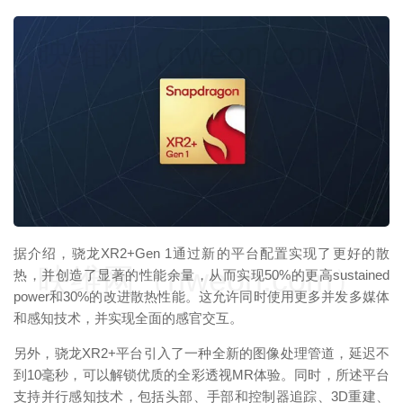
映维网（nweon.com）
据介绍，骁龙XR2+Gen 1通过新的平台配置实现了更好的散
映维网（nweon.com）
热，并创造了显著的性能余量，从而实现50%的更高sustained
power和30%的改进散热性能。这允许同时使用更多并发多媒体
和感知技术，并实现全面的感官交互。
另外，骁龙XR2+平台引入了一种全新的图像处理管道，延迟不
到10毫秒，可以解锁优质的全彩透视MR体验。同时，所述平台
支持并行感知技术，包括头部、手部和控制器追踪、3D重建、