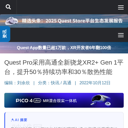
跳至内容
资讯
Quest App数量已超1万款，XR开发者6年翻100倍
Quest Pro采用高通全新骁龙XR2+ Gen 1平
台，提升50％持续功率和30％散热性能
编辑：
刘余欣
|
分类：
快讯
/
高通
|
2022年10月12日
AI 摘要