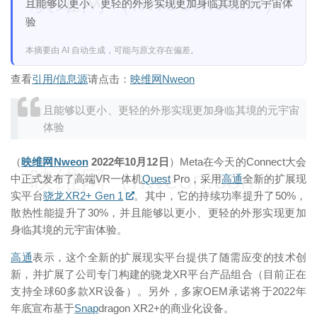
映维网（nweon.com）
且能够以更小、更轻的外形实现更加身临其境的元宇宙体
验
本摘要由 AI 自动生成，可能与原文存在偏差。
查看
引用/信息源
请点击：
映维网Nweon
且能够以更小、更轻的外形实现更加身临其境的元宇宙
体验
（
映维网Nweon
2022年10月12日
）Meta在今天的Connect大会
映维网（nweon.com）
中正式发布了高端VR一体机
Quest
Pro，采用
高通
全新的扩展现
实平台
骁龙XR2+ Gen 1
。其中，它的持续功率提升了50%，
散热性能提升了30%，并且能够以更小、更轻的外形实现更加
身临其境的元宇宙体验。
高通
表示，这个全新的扩展现实平台提供了随需应变的技术创
新，并扩展了公司专门构建的骁龙XR平台产品组合（目前正在
支持全球60多款XR设备）。另外，多家OEM承诺将于2022年
年底宣布基于
Snap
dragon XR2+的商业化设备。