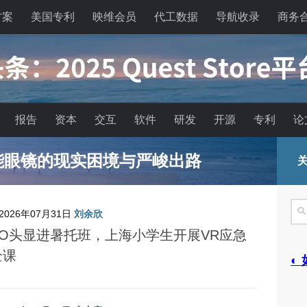
方案
美国专利
映维会员
代工数据
导航收录
商务
报告
资本
交互
软件
研发
开源
专利
论
能眼镜的现实困境与严峻出路
关
搜
2026年07月31日
刘余欣
索
CO头显进暑托班，上海小学生开展VR应急
全课
◐