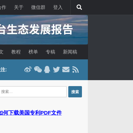
合作
关于
微信群
登入
文
教程
榜单
专稿
新闻稿
注:
：
 如何下载美国专利PDF文件