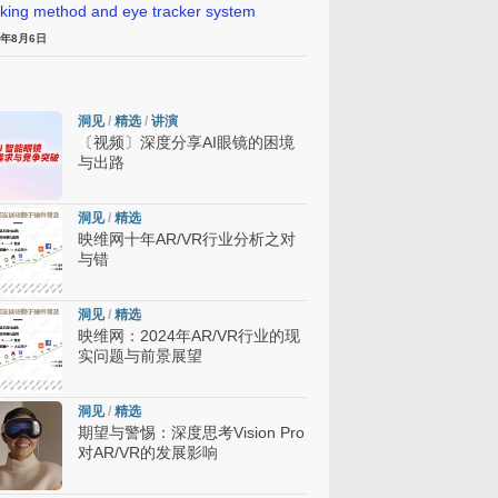
cking method and eye tracker system
6年8月6日
洞见
/
精选
/
讲演
〔视频〕深度分享AI眼镜的困境
与出路
洞见
/
精选
映维网十年AR/VR行业分析之对
与错
洞见
/
精选
映维网：2024年AR/VR行业的现
实问题与前景展望
洞见
/
精选
期望与警惕：深度思考Vision Pro
对AR/VR的发展影响