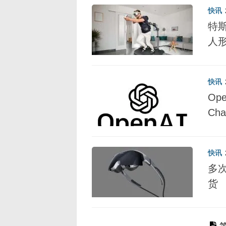
快讯
特斯
人
快讯
Op
Ch
快讯
多次
货