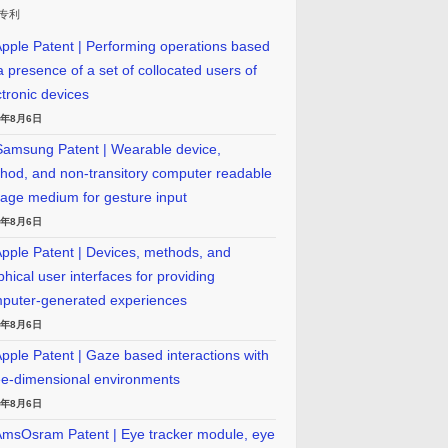
专利
pple Patent | Performing operations based
a presence of a set of collocated users of
ctronic devices
6年8月6日
amsung Patent | Wearable device,
hod, and non-transitory computer readable
rage medium for gesture input
6年8月6日
pple Patent | Devices, methods, and
phical user interfaces for providing
puter-generated experiences
6年8月6日
pple Patent | Gaze based interactions with
ee-dimensional environments
6年8月6日
msOsram Patent | Eye tracker module, eye