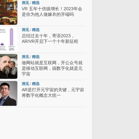
洞见
/
精选
VR 五年十倍级增长！2023年会
是你为他人做嫁衣的开端吗
洞见
/
精选
总结过去十年，寄语2023，
AR/VR开启下一个十年新征程
洞见
/
精选
做网站就是互联网，开公众号就
是移动互联网，搞数字化就是元
宇宙
洞见
/
精选
AR是打开元宇宙的关键，元宇宙
将数字化概念大统一