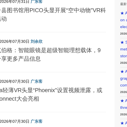
2026年07月31日
广东客
最新
县图书馆用PICO头显开展“空中动物”VR科
★ A
活动
on 
ele
202
2026年07月30日
刘余欣
★ S
met
克伯格：智能眼镜是超级智能理想载体，9
sto
分享更多产品信息
202
★ A
gra
2026年07月30日
广东客
com
ta轻薄VR头显“Phoenix”设置视频泄露，或
202
onnect大会亮相
★ A
thr
202
2026年07月30日
广东客
★ A