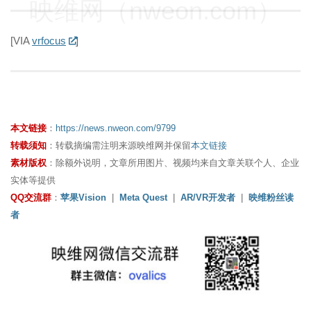
映维网（nweon.com）
[VIA
vrfocus
]
本文链接
：
https://news.nweon.com/9799
转载须知
：转载摘编需注明来源映维网并保留
本文链接
素材版权
：除额外说明，文章所用图片、视频均来自文章关联个人、企业
实体等提供
QQ交流群
：
苹果Vision
|
Meta Quest
|
AR/VR开发者
|
映维粉丝读
者