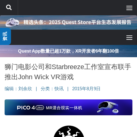
跳至内容
资讯
Quest App数量已超1万款，XR开发者6年翻100倍
狮门电影公司和Starbreeze工作室宣布联手
推出John Wick VR游戏
编辑：
刘余欣
|
分类：
快讯
|
2015年8月9日