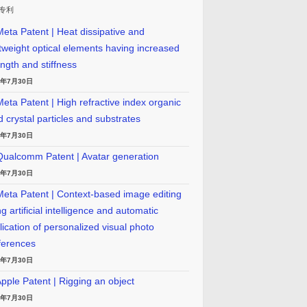
专利
eta Patent | Heat dissipative and
htweight optical elements having increased
ength and stiffness
6年7月30日
eta Patent | High refractive index organic
id crystal particles and substrates
6年7月30日
ualcomm Patent | Avatar generation
6年7月30日
eta Patent | Context-based image editing
g artificial intelligence and automatic
lication of personalized visual photo
ferences
6年7月30日
pple Patent | Rigging an object
6年7月30日