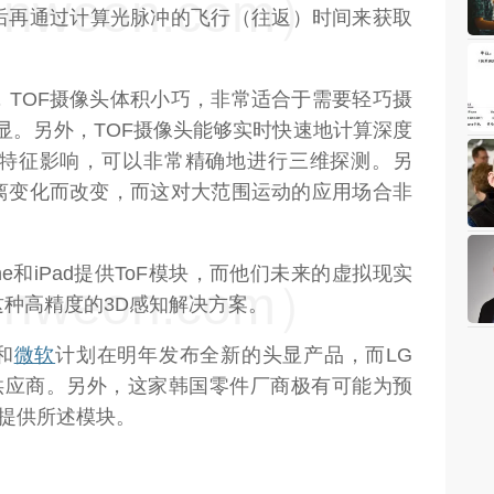
weon.com）
后再通过计算光脉冲的飞行（往返）时间来获取
，TOF摄像头体积小巧，非常适合于需要轻巧摄
显。另外，TOF摄像头能够实时快速地计算深度
特征影响，可以非常精确地进行三维探测。另
距离变化而改变，而这对大范围运动的应用场合非
one和iPad提供ToF模块，而他们未来的虚拟现实
weon.com）
种高精度的3D感知解决方案。
和
微软
计划在明年发布全新的头显产品，而LG
模块的供应商。另外，这家韩国零件厂商极有可能为预
镜提供所述模块。