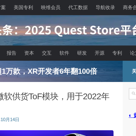
方案
美国专利
映维会员
代工数据
导航收录
商务
报告
资本
交互
软件
研发
开源
专利
论
已超1万款，XR开发者6年翻100倍
关
搜
软供货ToF模块，用于2022年
索
◐
年10月14日