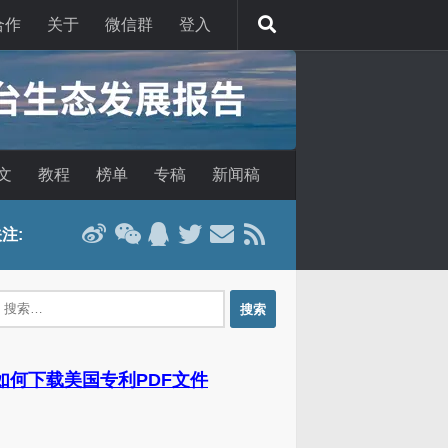
合作
关于
微信群
登入
文
教程
榜单
专稿
新闻稿
注:
：
 如何下载美国专利PDF文件