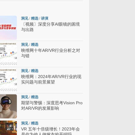
洞见
/
精选
/
讲演
〔视频〕深度分享AI眼镜的困境
与出路
洞见
/
精选
映维网十年AR/VR行业分析之对
与错
洞见
/
精选
映维网：2024年AR/VR行业的现
实问题与前景展望
洞见
/
精选
期望与警惕：深度思考Vision Pro
对AR/VR的发展影响
洞见
/
精选
VR 五年十倍级增长！2023年会
是你为他人做嫁衣的开端吗