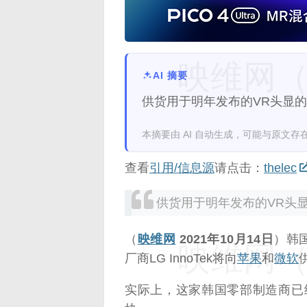
映维网（n
AI 摘要
供货用于明年发布的VR头显的
本摘要由 AI 自动生成，可能与原文存
查看
引用/信息源
请点击：
thelec
供货用于明年发布的VR头显
（
映维网
2021年10月14日
）韩国
映维网（n
厂商LG InnoTek将向
苹果
和
微软
实际上，这家韩国零部制造商已