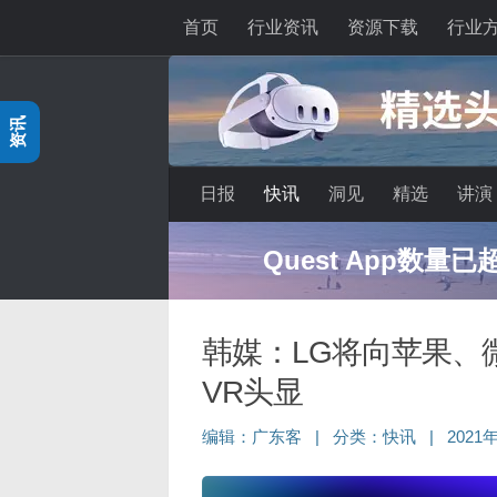
首页
行业资讯
资源下载
行业
跳至内容
资讯
日报
快讯
洞见
精选
讲演
Quest App数量
韩媒：LG将向苹果、微
VR头显
编辑：
广东客
|
分类：
快讯
|
2021