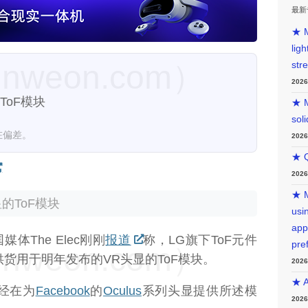
最新
★ M
lig
weon.com）
str
202
ToF模块
★ M
sol
在偏差。
202
★ Q
202
★ M
的ToF模块
usin
app
媒体The Elec刚刚
报道
称，LG旗下ToF元件
pre
weon.com）
供货用于明年发布的VR头显的ToF模块。
202
★ A
经在为
Facebook
的
Oculus
系列头显提供所述模
202