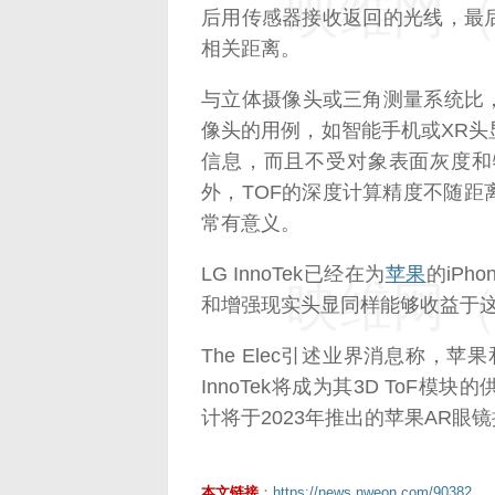
映维网（n
后用传感器接收返回的光线，最
相关距离。
与立体摄像头或三角测量系统比
像头的用例，如智能手机或XR头
信息，而且不受对象表面灰度和
外，TOF的深度计算精度不随
常有意义。
LG InnoTek已经在为
苹果
的iPh
映维网（n
和增强现实头显同样能够收益于这
The Elec引述业界消息称，苹果
InnoTek将成为其3D ToF
计将于2023年推出的苹果AR眼
本文链接
：
https://news.nweon.com/90382