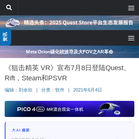
跳至内容
资讯
Meta Orion碳化硅波导及大FOV之AR革命
《狙击精英 VR》宣布7月8日登陆Quest、
Rift，Steam和PSVR
编辑：
刘余欣
|
分类：
软件
|
2021年6月4日
AI 摘要