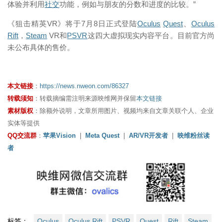
体验并利用
社交
功能，例如与朋友的分数和进度的比较。”
《狙击精英VR》将于7月8日正式登陆
Oculus
Quest
、
Oculus
Rift
，
Steam
VR和
PSVR
这四大虚拟现实内容平台。目前官方尚
未公布具体的售价。
本文链接
：
https://news.nweon.com/86327
转载须知
：转载摘编需注明来源映维网并保留
本文链接
素材版权
：除额外说明，文章所用图片、视频均来自文章关联个人、企业
实体等提供
QQ交流群
：
苹果Vision
|
Meta Quest
|
AR/VR开发者
|
映维粉丝读
者
标签：
Oculus
Oculus Rift
PSVR
Quest
Rift
Steam