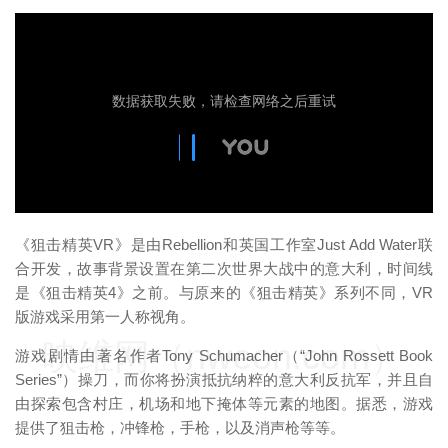
映维网（nweon.com）
《狙击精英VR》是由Rebellion和英国工作室Just Add Water联
合开发，故事背景设置在第二次世界大战中的意大利，时间线
是《狙击精英4》之前。与原来的《狙击精英》系列不同，VR
版游戏采用第一人称视角。
映维网（nweon.com）
游戏剧情由著名作者Tony Schumacher（“John Rossett Book
Series”）操刀，而你将扮演抵抗纳粹的意大利反抗军，并且自
由探索包含村庄，机场和地下掩体等元素的地图。据悉，游戏
提供了狙击枪，冲锋枪，手枪，以及消声枪等等。