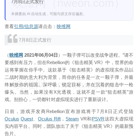
映维网（nweon.com）
7月8日正式发行
本摘要由 AI 自动生成，可能与原文存在偏差。
查看
引用/信息源
请点击：
映维网
7月8日正式发行
（
映维网
2021年06月04日
）一颗子弹可以改变战争进程。”请不
要感到有压力，但在Rebellion的《狙击精英 VR》中，世界的命
运将掌握在你手中。这款基于《狙击精英》的虚拟现实作品以
二战时期的意大利为背景，而你的任务是一次一颗子弹，并最
映维网（nweon.com）
终解放你的祖国。深呼吸，锁定目标，并在沉着的狙击中一枪
爆头。当然，如果没有X光透视，这就不是一款“狙击精英”游
戏。别担心，一切都针对虚拟现实进行了重新设计。
日前，游戏开发商Rebellion宣布游戏将于7月8日正式登陆
Oculus
Quest
、
Oculus Rift
，
Steam
VR和
PSVR
这四大虚拟现
实内容平台。同时，团队放出了关于《狙击精英 VR》的最新预
告片。