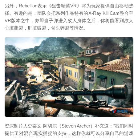
另外，Rebellion表示《狙击精英VR》将为玩家提供自由移动选
择。有趣的是，团队会把系列作品特有的X-Ray Kill Cam整合至
VR版本之中，亦即当子弹进入敌人身体之后，你将能看到敌人
心脏撕裂，肝脏破裂，骨头碎裂等情况。
映维网（nweon.com）
资深制片人史蒂文·阿切尔（Steven Archer）补充道：“我们同时
映维网（nweon.com）
提供了对混合现实捕捉的支持，这样你就可以分享自己的游戏