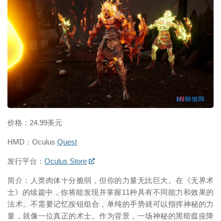
映维网（nweon.com）
价格：24.99美元
HMD：Oculus
Quest
发行平台：
Oculus Store
简介：人类肉体十分脆弱，但你的力量无比巨大。在《无界术
士》的续篇中，你将能发现并掌握11种具有不同能力和效果的
映维网（nweon.com）
法术。不需要记忆按钮组合，单纯的手势就可以指挥神秘的力
量，就像一位真正的术士。作为背景，一场神秘的黑暗瘟疫降