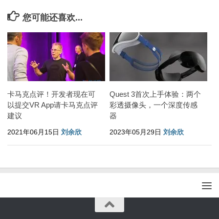
您可能还喜欢...
卡马克点评！开发者现在可
Quest 3首次上手体验：两个
以提交VR App请卡马克点评
彩透摄像头，一个深度传感
建议
器
2021年06月15日
刘余欣
2023年05月29日
刘余欣