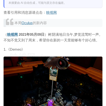
本摘要由 AI 自动生成，可能与原文存在偏差。
查看引用和消息源请点击：
映维网
本周
Oculus
的新内容
（
映维网
2021年05月09日
）树阴满地日当午,梦觉流莺时一声。
不知不觉又到了周末，希望你在新的一天里能够有个好心情。
1.《Demeo》
映维网（nweon.com）