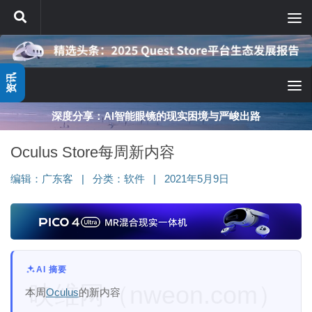
跳至内容
资讯
深度分享：AI智能眼镜的现实困境与严峻出路
Oculus Store每周新内容
编辑：
广东客
|
分类：
软件
|
2021年5月9日
AI 摘要
映维网（nweon.com）
本周
Oculus
的新内容