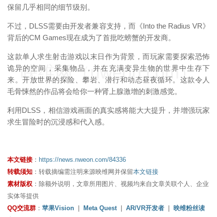
保留几乎相同的细节级别。
不过，DLSS需要由开发者兼容支持，而《Into the Radius VR》
背后的CM Games现在成为了首批吃螃蟹的开发商。
这款单人求生射击游戏以末日作为背景，而玩家需要探索恐怖
映维网（nweon.com）
诡异的空间，采集物品，并在充满变异生物的世界中生存下
来。开放世界的探险、攀岩、潜行和动态昼夜循环。这款令人
毛骨悚然的作品将会给你一种肾上腺激增的刺激感觉。
利用DLSS，相信游戏画面的真实感将能大大提升，并增强玩家
求生冒险时的沉浸感和代入感。
本文链接
：
https://news.nweon.com/84336
转载须知
：转载摘编需注明来源映维网并保留
本文链接
素材版权
：除额外说明，文章所用图片、视频均来自文章关联个人、企业
实体等提供
QQ交流群
：
苹果Vision
|
Meta Quest
|
AR/VR开发者
|
映维粉丝读