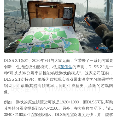
映维网（nweon.com）
DLSS 2.1版本于2020年9月与大家见面，它带来了一系列的重要
创新，包括超级性能模式。根据
英伟达
的声明，DLSS 2.1是一
种“可以以8K分辨率超性能畅玩游戏的模式”。这家公司证实，
DLSS 2.1支持VR，能够为虚拟现实游戏带来深度学习超采样抗
映维网（nweon.com）
锯齿，并帮助其提高帧速率，同时生成精美、清晰的游戏图
像。
例如，游戏的原生帧渲染可以是1920×1080，而DLSS可以帮助
其将帧分辨率提高到3840×2160。另外，在大多数情况下，与以
3840×2160原生渲染帧相比，DLSS的渲染速度更快，并且能够