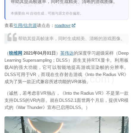
映维网（nweon.com）
帮助其提高帧速率，同时生成精美、清晰的游戏图像。
本摘要由 AI 自动生成，可能与原文存在偏差。
查看
引用/信息源
请点击：
roadtovr
帮助其提高帧速率，同时生成精美、清晰的游戏图像。
（
映维网
2021年04月01日
）
英伟达
的深度学习超级采样（Deep
Learning Supersampling；DLSS）原生支持RTX显卡。利用板
载AI的强大功能，它可以智能地提高游戏渲染帧的分辨率。
DLSS可用于VR，而现在生存射击游戏《Into the Radius VR》
映维网（nweon.com）
成为了第一款正式兼容所述功能的VR体验。
（诚然，若考虑非VR独占，《Into the Radius VR》不是第一款
支持DLSS的VR内容。就在DLSS2.1面世两个月后，提供VR模
式的《War Thunder》宣布已启用DLSS。）