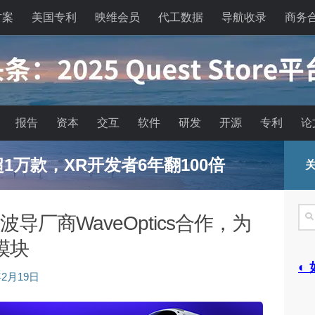
方案
美国专利
映维会员
代工数据
导航收录
商务
报告
资本
交互
软件
研发
开源
专利
论
已超1万款，XR开发者6年翻100倍
关
搜
光波导厂商WaveOptics合作，为
索
模块
◐
年2月19日