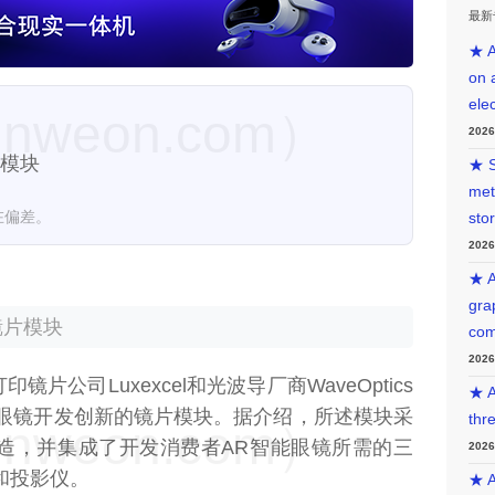
最新
★ A
on 
ele
weon.com）
202
片模块
★ S
met
在偏差。
sto
202
★ A
gra
镜片模块
com
202
印镜片公司Luxexcel和光波导厂商WaveOptics
★ A
R眼镜开发创新的镜片模块。据介绍，所述模块采
thr
weon.com）
平台制造，并集成了开发消费者AR智能眼镜所需的三
202
和投影仪。
★ A