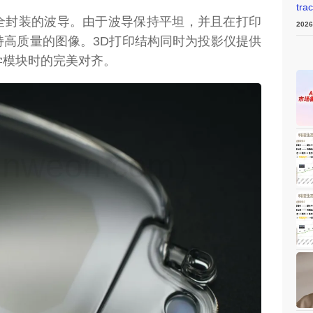
tra
全封装的波导。由于波导保持平坦，并且在打印
202
持高质量的图像。3D打印结构同时为投影仪提供
学模块时的完美对齐。
weon.com）