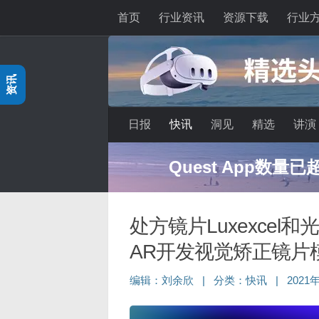
首页
行业资讯
资源下载
行业
跳至内容
资讯
日报
快讯
洞见
精选
讲演
Quest App数量
处方镜片Luxexcel和
AR开发视觉矫正镜片
编辑：
刘余欣
|
分类：
快讯
|
2021