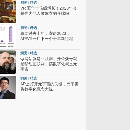
洞见
/
精选
VR 五年十倍级增长！2023年会
是你为他人做嫁衣的开端吗
洞见
/
精选
总结过去十年，寄语2023，
AR/VR开启下一个十年新征程
洞见
/
精选
做网站就是互联网，开公众号就
是移动互联网，搞数字化就是元
宇宙
洞见
/
精选
AR是打开元宇宙的关键，元宇宙
将数字化概念大统一