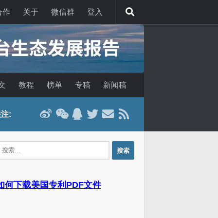
合作
关于
微信群
登入
文
教程
榜单
专稿
新闻稿
注:
：
 如何下载美国专利PDF文件