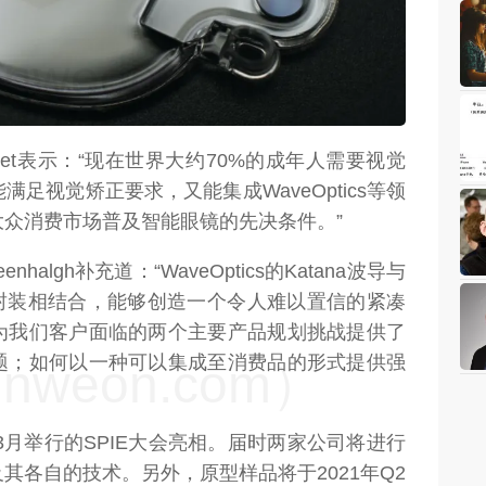
weon.com）
 Groet表示：“现在世界大约70%的成年人需要视觉
足视觉矫正要求，又能集成WaveOptics等领
众消费市场普及智能眼镜的先决条件。”
eenhalgh补充道：“WaveOptics的Katana波导与
完整封装相结合，能够创造一个令人难以置信的紧凑
为我们客户面临的两个主要产品规划挑战提供了
题；如何以一种可以集成至消费品的形式提供强
weon.com）
3月举行的SPIE大会亮相。届时两家公司将进行
其各自的技术。另外，原型样品将于2021年Q2