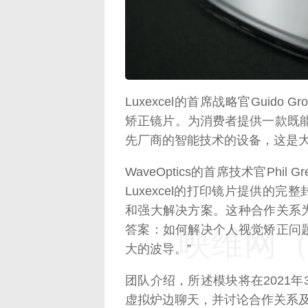
映维网（n
Luxexcel的首席战略官Guido
矫正镜片。为消费者提供一款既能满
先厂商的智能技术的设备，这是大
WaveOptics的首席技术官Phil Gr
Luxexcel的打印镜片提供的
和强大解决方案。这种合作关系
答案：如何解决个人视觉矫正问
映维网（n
大的波导。”
团队介绍，所述模块将在2021年
虚拟炉边聊天，并讨论合作关系及