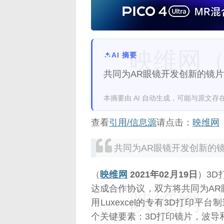
映维网（n
AI 摘要
共同为AR眼镜开发创新的镜
本摘要由 AI 自动生成，可能与原文存
查看
引用/信息源
请点击：
映维网
共同为AR眼镜开发创新的
（
映维网
2021年02月19日
）3D打
达成合作协议，双方将共同为A
映维网（n
用Luxexcel的专有3D打印
个关键要素：3D打印镜片，波导