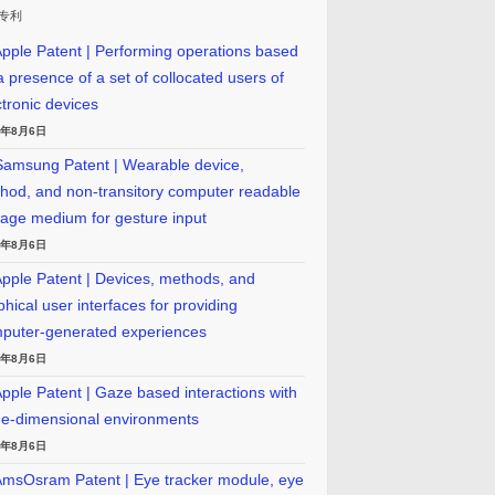
专利
pple Patent | Performing operations based
a presence of a set of collocated users of
ctronic devices
6年8月6日
amsung Patent | Wearable device,
hod, and non-transitory computer readable
rage medium for gesture input
6年8月6日
pple Patent | Devices, methods, and
phical user interfaces for providing
puter-generated experiences
6年8月6日
pple Patent | Gaze based interactions with
ee-dimensional environments
6年8月6日
msOsram Patent | Eye tracker module, eye