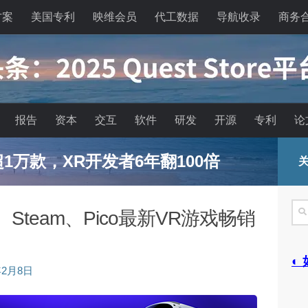
方案
美国专利
映维会员
代工数据
导航收录
商务
报告
资本
交互
软件
研发
开源
专利
论
已超1万款，XR开发者6年翻100倍
关
搜
us、Steam、Pico最新VR游戏畅销
索
◐
年2月8日