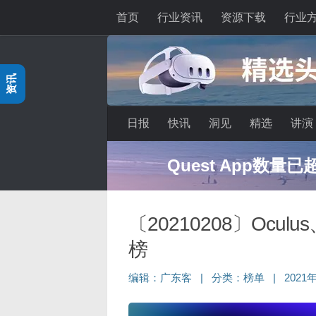
首页
行业资讯
资源下载
行业
跳至内容
资讯
日报
快讯
洞见
精选
讲演
Quest App数量
〔20210208〕Ocul
榜
编辑：
广东客
|
分类：
榜单
|
2021