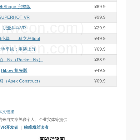
OhShape 完整版
¥69.9
SUPERHOT VR
¥99.9
weon.com）
职业乒乓VR
¥29.9
小鸟——猪之岛6dof
¥49.9
weon.com）
亡地平线：重装上阵
¥69.9
：Nx（Racket: Nx）
¥63.9
Hibow 抢先版
¥49.9
Apex Construct）
¥69.9
本文链接
均来自文章关联个人、企业实体等提供
/VR开发者
|
映维粉丝读者