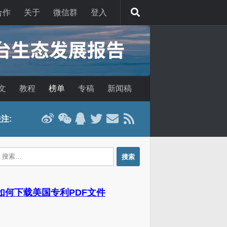
合作
关于
微信群
登入
文
教程
榜单
专稿
新闻稿
注:
：
 如何下载美国专利PDF文件