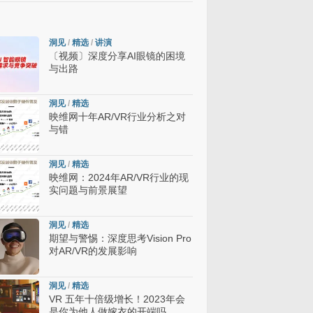
洞见
/
精选
/
讲演
〔视频〕深度分享AI眼镜的困境
与出路
洞见
/
精选
映维网十年AR/VR行业分析之对
与错
洞见
/
精选
映维网：2024年AR/VR行业的现
实问题与前景展望
洞见
/
精选
期望与警惕：深度思考Vision Pro
对AR/VR的发展影响
洞见
/
精选
VR 五年十倍级增长！2023年会
是你为他人做嫁衣的开端吗