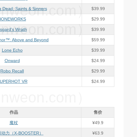
weon.com）
 Dead: Saints & Sinners
$39.99
BONEWORKS
$29.99
weon.com）
sgard's Wrath
$39.99
nor™: Above and Beyond
$59.99
Lone Echo
$39.99
Onward
$24.99
Robo Recall
$29.99
UPERHOT VR
$24.99
weon.com）
作品
售价
魔杖
¥49.9
源动力（X-BOOSTER）
¥63.9