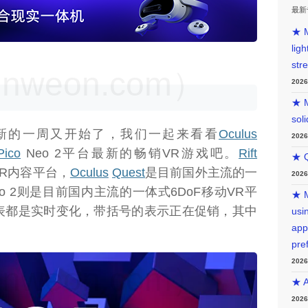
最新
★ M
lig
str
weon.com）
202
★ M
sol
新的一周又开始了，我们一起来看看
Oculus
202
Pico
Neo 2平台最新的畅销VR游戏吧。
Rift
★ Q
 VR内容平台，
Oculus
Quest
是目前国外主流的一
202
eo 2则是目前国内主流的一体式6DoF移动VR平
★ M
表都是实时变化，带括号的表示正在促销，其中
usin
app
pre
202
weon.com）
★ A
202