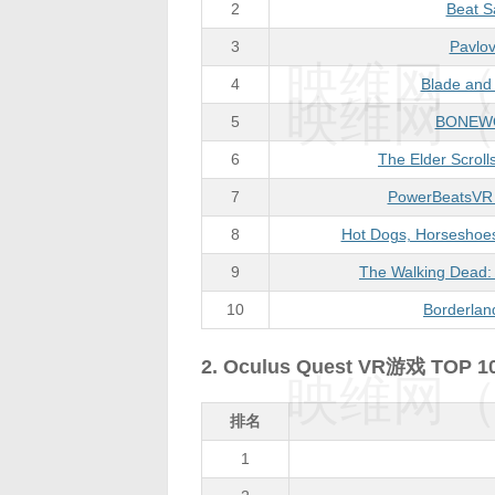
2
Beat S
3
Pavlo
映维网（n
4
Blade and
映维网（n
5
BONEW
6
The Elder Scroll
7
PowerBeatsVR 
8
Hot Dogs, Horseshoe
9
The Walking Dead: 
10
Borderlan
2. Oculus Quest VR游戏 TOP 1
映维网（n
排名
1