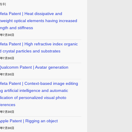
专利
eta Patent | Heat dissipative and
htweight optical elements having increased
ength and stiffness
6年7月30日
eta Patent | High refractive index organic
id crystal particles and substrates
6年7月30日
ualcomm Patent | Avatar generation
6年7月30日
eta Patent | Context-based image editing
g artificial intelligence and automatic
lication of personalized visual photo
ferences
6年7月30日
pple Patent | Rigging an object
6年7月30日