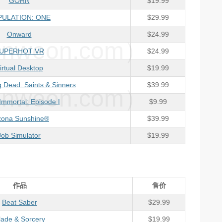
GORN
$19.99
PULATION: ONE
$29.99
Onward
$24.99
weon.com）
UPERHOT VR
$24.99
irtual Desktop
$19.99
 Dead: Saints & Sinners
$39.99
weon.com）
Immortal: Episode I
$9.99
zona Sunshine®
$39.99
Job Simulator
$19.99
作品
售价
Beat Saber
$29.99
lade & Sorcery
$19.99