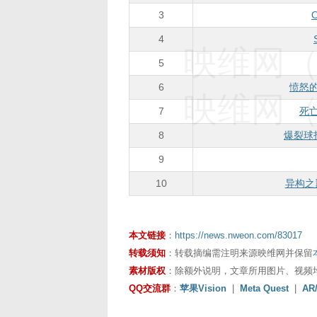
3
4
映维网（n
5
6
愤怒的
映维网（n
7
死
8
爆裂球拍
9
10
异构之巅（
本文链接
：
https://news.nweon.com/83017
转载须知
：转载摘编需注明来源映维网并保留
素材版权
：除额外说明，文章所用图片、视频
QQ交流群
：
苹果Vision
|
Meta Quest
|
AR