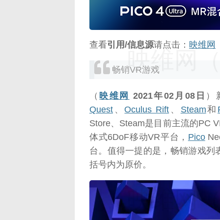
查看
引用/信息源
请点击：
映维网
映维网（n
畅销VR游戏
（
映维网
2021年02月08日
）
Quest
、
Oculus Rift
、
Steam
和
Store、Steam是目前主流的PC
体式6DoF移动VR平台，
Pico
N
台。值得一提的是，畅销游戏列
括号内为原价。
映维网（n