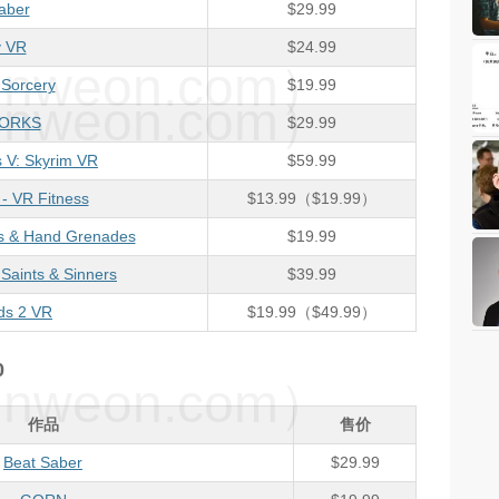
aber
$29.99
v VR
$24.99
weon.com）
 Sorcery
$19.99
weon.com）
ORKS
$29.99
s V: Skyrim VR
$59.99
- VR Fitness
$13.99（$19.99）
s & Hand Grenades
$19.99
Saints & Sinners
$39.99
ds 2 VR
$19.99（$49.99）
0
weon.com）
作品
售价
Beat Saber
$29.99