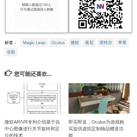
标签：
Magic Leap
Oculus
微软
索尼
英特尔
苹果
谷歌
您可能还喜欢...
微软AR/VR专利介绍基于自
即买即送，Oculus为游戏购
中心图像进行关节旋转和定
买提供虚拟定制物品赠送功
位的技术
能