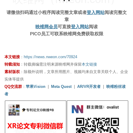
请微信扫码通过小程序阅读完整文章
或者
登入网站
阅读完整文
章
映维网会员
可直接
登入网站
阅读
PICO员工可联系映维网免费获取权限
本文链接
：
https://news.nweon.com/70924
转载须知
：转载摘编需注明来源映维网并保留
本文链接
素材版权
：除额外说明，文章所用图片、视频均来自文章关联个人、企业
实体等提供
QQ交流群
：
苹果Vision
|
Meta Quest
|
AR/VR开发者
|
映维粉丝读
者