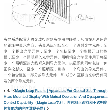
映维网（nweon.com）
头显系统配置为将光线投射到头显用户眼睛，从而在所述用户
的视场中显示内容。头显系统包括至少一个漫射光学元件，至
少一个耦出光学元件，至少一个包括至少一个掩模开口的掩
模，至少一个照明耦入光学元件。照明耦合光学元件用于将至
少一个照明源的光线耦入到导光元件。头显系统同时包括一种
图像投影仪，至少一个照明源，目镜，一个弯曲的导光元件，
一个包含框架一部分的导光元件，和/或分布至耦出光学元件两
端的两个导光元件。
映维网（nweon.com）
◐ 4. 《
Magic Leap Patent | Apparatus For Optical See-Through
Head Mounted Display With Mutual Occlusion And Opaqueness
Control Capability（Magic Leap专利：具有相互遮挡和不透明度
控制能力的光学透视头显）
》