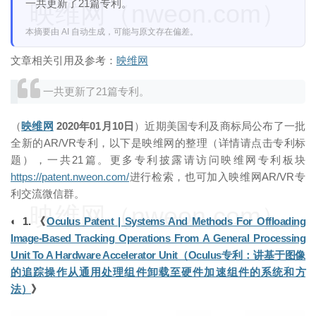
一共更新了21篇专利。
映维网（nweon.com）
本摘要由 AI 自动生成，可能与原文存在偏差。
文章相关引用及参考：
映维网
一共更新了21篇专利。
（
映维网
2020年01月10日
）近期美国专利及商标局公布了一批
全新的AR/VR专利，以下是映维网的整理（详情请点击专利标
题），一共21篇。更多专利披露请访问映维网专利板块
https://patent.nweon.com/
进行检索，也可加入映维网AR/VR专
利交流微信群。
映维网（nweon.com）
◐ 1. 《
Oculus Patent | Systems And Methods For Offloading
Image-Based Tracking Operations From A General Processing
Unit To A Hardware Accelerator Unit（Oculus专利：讲基于图像
的追踪操作从通用处理组件卸载至硬件加速组件的系统和方
法）
》