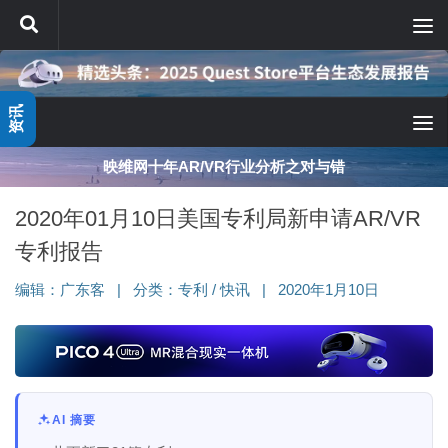
跳至内容
资讯
映维网十年AR/VR行业分析之对与错
2020年01月10日美国专利局新申请AR/VR
专利报告
编辑：
广东客
|
分类：
专利
/
快讯
|
2020年1月10日
AI 摘要