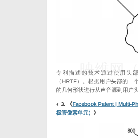
映维网（n
专利描述的技术通过使用头
（HRTF）。根据用户头部的
的几何形状进行从声音源到用户
◐ 3. 《
Facebook Patent | Mult
极管像素单元）
》