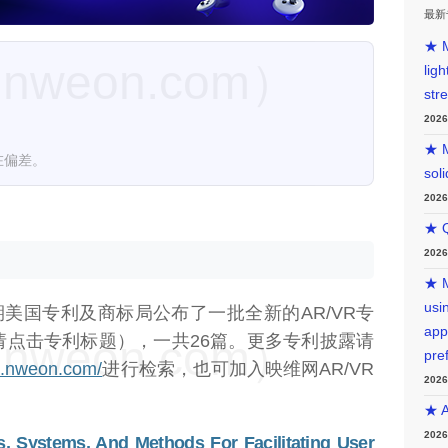
最新
★ M
weon.com）
lig
str
202
★ M
在偏差。
sol
202
★ Q
202
★ M
usin
期美国专利及商标局公布了一批全新的AR/VR专
app
请点击专利标题），一共26篇。更多专利披露请
weon.com）
pre
nt.nweon.com/
进行检索，也可加入映维网AR/VR
202
★ A
202
s, Systems, And Methods For Facilitating User