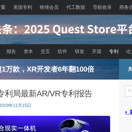
方案
美国专利
映维会员
代工数据
导航收录
商务
报告
资本
交互
软件
研发
开源
专利
论
已超1万款，XR开发者6年翻100倍
关
搜
国专利局最新AR/VR专利报告
索
2019年11月15日
◐