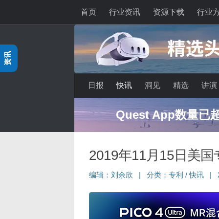
首页
行业资讯
资源下载
行业
跳至内容
资讯
日报
快讯
洞见
精选
讲演
Quest App数量
2019年11月15日美
编辑：
刘余欣
|
分类：
专利
/
快讯
|