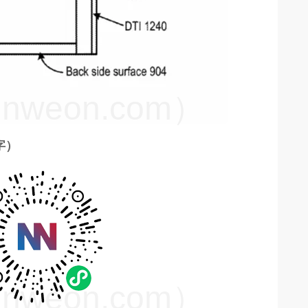
weon.com）
 字）
weon.com）