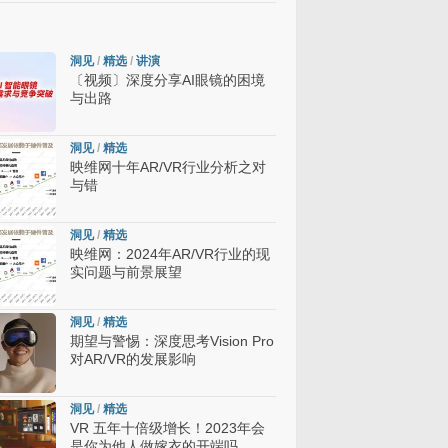
洞见
/
精选
/
讲演
〔视频〕深度分享AI眼镜的困境
与出路
洞见
/
精选
映维网十年AR/VR行业分析之对
与错
洞见
/
精选
映维网：2024年AR/VR行业的现
实问题与前景展望
洞见
/
精选
期望与警惕：深度思考Vision Pro
对AR/VR的发展影响
洞见
/
精选
VR 五年十倍级增长！2023年会
是你为他人做嫁衣的开端吗