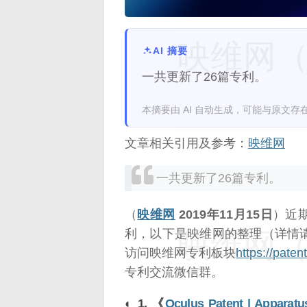
映维网（n
AI 摘要
一共更新了26篇专利。
本摘要由 AI 自动生成，可能与原文存
文章相关引用及参考：
映维网
一共更新了26篇专利。
（
映维网
2019年11月15日
）近
利，以下是映维网的整理（详情
映维网（n
访问映维网专利板块
https://pate
专利交流微信群。
◐ 1. 《
Oculus Patent | Apparatu