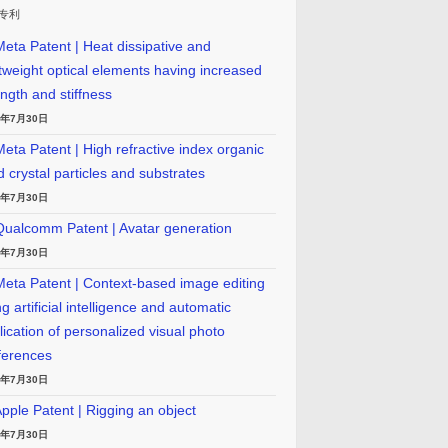
专利
eta Patent | Heat dissipative and
htweight optical elements having increased
ength and stiffness
6年7月30日
eta Patent | High refractive index organic
id crystal particles and substrates
6年7月30日
ualcomm Patent | Avatar generation
6年7月30日
eta Patent | Context-based image editing
g artificial intelligence and automatic
lication of personalized visual photo
ferences
6年7月30日
pple Patent | Rigging an object
6年7月30日