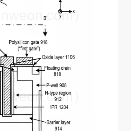
weon.com）
weon.com）