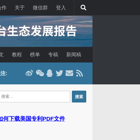
合作
关于
微信群
登入
文
教程
榜单
专稿
新闻稿
注:
：
 如何下载美国专利PDF文件