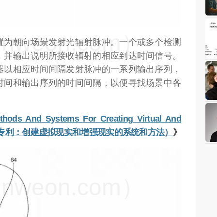
weon.com）
置为朝向场景发射光辐射脉冲。一个或多个检测
，并输出说明所接收辐射的相应到达时间信号。
器以相应时间间隔发射脉冲的一系列输出序列，
时间和输出序列的时间间隔，以便寻找场景中各
thods And Systems For Creating Virtual And
gic Leap专利：创建虚拟现实和增强现实的系统和方法）
》
weon.com）