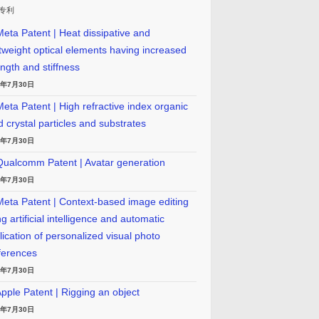
专利
eta Patent | Heat dissipative and
htweight optical elements having increased
ength and stiffness
6年7月30日
eta Patent | High refractive index organic
id crystal particles and substrates
6年7月30日
ualcomm Patent | Avatar generation
6年7月30日
eta Patent | Context-based image editing
g artificial intelligence and automatic
lication of personalized visual photo
ferences
6年7月30日
pple Patent | Rigging an object
6年7月30日