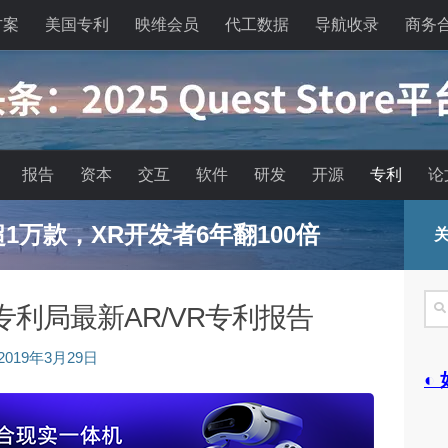
方案
美国专利
映维会员
代工数据
导航收录
商务
报告
资本
交互
软件
研发
开源
专利
论
能眼镜的现实困境与严峻出路
关
搜
国专利局最新AR/VR专利报告
索
2019年3月29日
◐