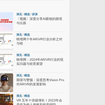
洞见
/
精选
/
讲演
〔视频〕深度分享AI眼镜的困境
与出路
洞见
/
精选
映维网十年AR/VR行业分析之对
与错
洞见
/
精选
映维网：2024年AR/VR行业的现
实问题与前景展望
洞见
/
精选
期望与警惕：深度思考Vision Pro
对AR/VR的发展影响
洞见
/
精选
VR 五年十倍级增长！2023年会
是你为他人做嫁衣的开端吗