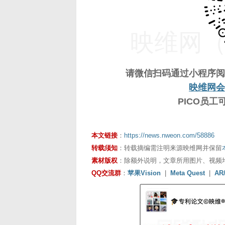
映维网（n
请微信扫码通过小程序阅
映维网会
PICO员
本文链接
：
https://news.nweon.com/58886
转载须知
：转载摘编需注明来源映维网并保留
素材版权
：除额外说明，文章所用图片、视频
QQ交流群
：
苹果Vision
|
Meta Quest
|
AR