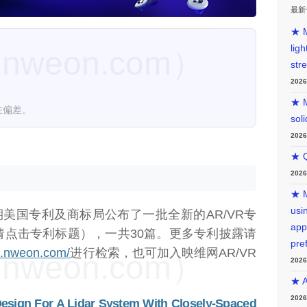
最新
★ M
lig
weon.com）
str
202
★ M
在偏差。
sol
202
★ Q
202
★ M
usin
期美国专利及商标局公布了一批全新的AR/VR专
app
请点击专利标题），一共30篇。更多专利披露请
pre
nt.nweon.com/
进行检索，也可加入映维网AR/VR
weon.com）
202
★ A
202
esign For A Lidar System With Closely-Spaced