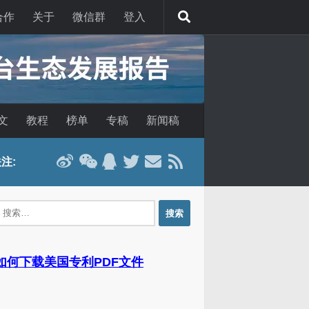
合作
关于
微信群
登入
文
教程
榜单
专稿
新闻稿
注:
：
 如何下载美国专利PDF文件