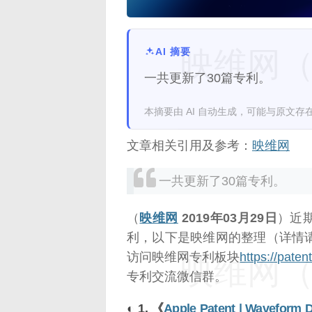
AI 摘要
映维网（n
一共更新了30篇专利。
本摘要由 AI 自动生成，可能与原文存
文章相关引用及参考：
映维网
一共更新了30篇专利。
（
映维网
2019年03月29日
）近
利，以下是映维网的整理（详情
访问映维网专利板块
https://pate
映维网（n
专利交流微信群。
◐ 1. 《
Apple Patent | Waveform D