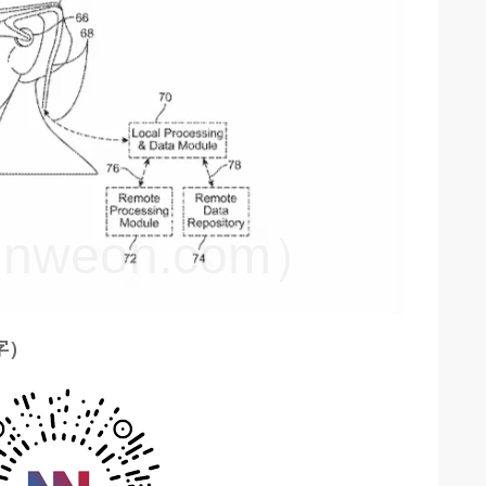
weon.com）
 字）