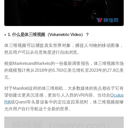
◐ 1. 什么是体三维视频（Volumetric Video）？
映维网（nweon.com）
体三维视频可以捕捉真实世界对象，捕捉人与物的移动图像，
然后用户可以从任意角度进行自由浏览。
根据MarketsandMarkets的一份最新调查报告，体三维视频市场
的规模预计将从2018年的5.783亿美元增长至2023年的27.8亿美
元。
对于Manifold这样的体三维相机，大多数媒体的焦点都在于它有
望创建出更具沉浸感，更加引人入胜的VR内容。当结合
Oculus
Rift
或Quest等头显设备中的定位追踪系统时，体三维视频能够
允许用户自行导航这个全新的世界。
映维网（nweon.com）