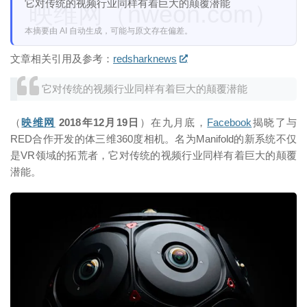
它对传统的视频行业同样有着巨大的颠覆潜能
映维网（nweon.com）
本摘要由 AI 自动生成，可能与原文存在偏差。
文章相关引用及参考：
redsharknews
它对传统的视频行业同样有着巨大的颠覆潜能
（
映维网
2018年12月19日
）在九月底，
Facebook
揭晓了与
RED合作开发的体三维360度相机。名为Manifold的新系统不仅
是VR领域的拓荒者，它对传统的视频行业同样有着巨大的颠覆
潜能。
映维网（nweon.com）