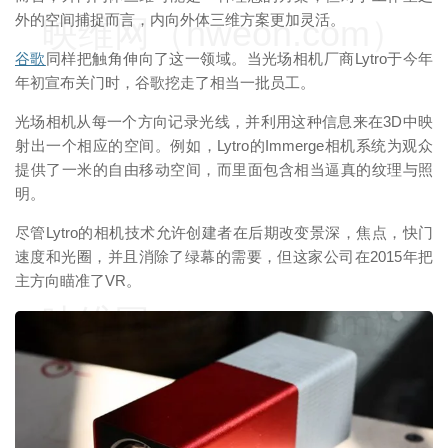
外的空间捕捉而言，内向外体三维方案更加灵活。
映维网（nweon.com）
谷歌
同样把触角伸向了这一领域。当光场相机厂商Lytro于今年
年初宣布关门时，谷歌挖走了相当一批员工。
光场相机从每一个方向记录光线，并利用这种信息来在3D中映
射出一个相应的空间。例如，Lytro的Immerge相机系统为观众
提供了一米的自由移动空间，而里面包含相当逼真的纹理与照
明。
尽管Lytro的相机技术允许创建者在后期改变景深，焦点，快门
速度和光圈，并且消除了绿幕的需要，但这家公司在2015年把
主方向瞄准了VR。
映维网（nweon.com）