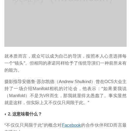
就本质而言，观众可以成为自己的导演，按照本人心意选择每
一个“镜头”。但相同的承诺同样给予了传统导演们一种前所未有
的能力。
映维网（nweon.com）
摄影指导安德鲁·苏尔凯德（Andrew Shulkind）曾在OC5大会主
持了一场介绍Manifold相机的讨论会，他表示：“如果要我说
（Manifold）不是为VR而生，那我就显得太愚蠢了。事实显然
就是这样，但实际上又不仅仅只局限于此。”
◐ 2. 这意味着什么？
“不仅仅只局限于此”的概念对
Facebook
的合作伙伴RED而言最