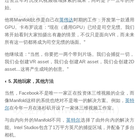
过去五年对沉浸式视频领域探索的成果，同时是下一五年的开
始。
映维网（nweon.com）
他将Manifold比作是自己在
英伟达
时期的工作：开发第一款通用
GPU。卡布罗说道：“现在（通用GPU）已经是司空见惯。我们
将开始看到大家拍摄出有趣的情景，不仅只是面向VR，而未来
所有这一切都将成为司空见惯的场面。”
他继续道：“当然，你要把一两个带到片场。我们会捕捉一切，
我们会创建VR asset，我们会创建AR asset，我们会创建2D
asset…这将产生成吨的创意。”
◐ 5. 其他玩家，其他方法
当然，Facebook不是唯一一家正在投资体三维视频的企业，而
像Manifold这样的系统也绝对不是唯一的解决方案。例如，
英特
映维网（nweon.com）
尔
在今年一月在洛杉矶开设了一家体三维视频工作室。
与由内向外的Manifold不同，
英特尔
选择了由外向内的解决方
能。Intel Studios包含了1万平方英尺的捕捉区域，并配备了多台
相机。