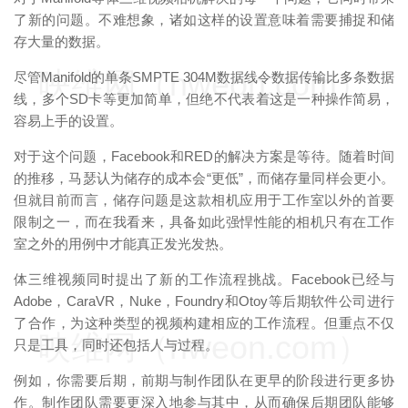
了新的问题。不难想象，诸如这样的设置意味着需要捕捉和储
存大量的数据。
映维网（nweon.com）
尽管Manifold的单条SMPTE 304M数据线令数据传输比多条数据
线，多个SD卡等更加简单，但绝不代表着这是一种操作简易，
容易上手的设置。
对于这个问题，Facebook和RED的解决方案是等待。随着时间
的推移，马瑟认为储存的成本会“更低”，而储存量同样会更小。
但就目前而言，储存问题是这款相机应用于工作室以外的首要
限制之一，而在我看来，具备如此强悍性能的相机只有在工作
室之外的用例中才能真正发光发热。
体三维视频同时提出了新的工作流程挑战。Facebook已经与
Adobe，CaraVR，Nuke，Foundry和Otoy等后期软件公司进行
了合作，为这种类型的视频构建相应的工作流程。但重点不仅
映维网（nweon.com）
只是工具，同时还包括人与过程。
例如，你需要后期，前期与制作团队在更早的阶段进行更多协
作。制作团队需要更深入地参与其中，从而确保后期团队能够