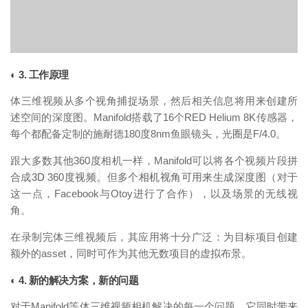
◐ 3. 工作原理
体三维视频从多个视角捕捉场景，然后相关信息将用来创建所
述空间的深度图。Manifold搭载了16个RED Helium 8K传感器，
每个都配备定制的施耐德180度8nm鱼眼镜头，光圈是F/4.0。
跟大多数其他360度相机一样，Manifold可以将各个视频片段拼
映维网（nweon.com）
合成3D 360度视频。但多个相机视角可用来生成深度图（对于
这一点，Facebook与Otoy进行了合作），以及场景的无线视
角。
在录制完体三维视频后，其应用将十分广泛：为目标项目创建
额外的asset，同时可作为其他无数项目的虚拟布景。
◐ 4. 新的解决方案，新的问题
对于Manifold等体三维视频相机解决的每一个问题，它同时带来