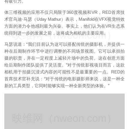
有吸引力。
体三维视频的应用不仅只局限于360度视频和VR，RED首席技
术官乌迪·马瑟（Uday Mathur）表示，Manifold在VFX视觉特效
方面的潜力令他感到最为兴奋。事实上，他们认为在VR生态系
映维网（nweon.com）
统得到进一步的发展之前，这将成为相机的主要应用。
马瑟说道：“我们目前认为这可以搭配传统的摄影机，并提供一
种在后期制作环节中进行调整的不同场景视图。它可以承担拍
摄的职责，并在一定程度上减轻片场中的负荷。这在创意方面
给后期制作团队提供了灵活度。”对于传统影视项目而言，这款
相机用于拍摄沉浸式内容的可能性不是最重要的一点。RED的
首席技术官补充说：“对于传统的电影摄影师来说，这是一种全
新的工具类型，它同时能够实现一种全新类型的体验。”
映维网（nweon.com）