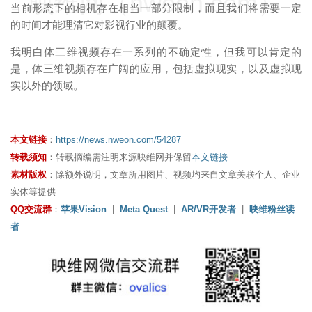
映维网（nweon.com）
当前形态下的相机存在相当一部分限制，而且我们将需要一定
的时间才能理清它对影视行业的颠覆。
我明白体三维视频存在一系列的不确定性，但我可以肯定的
是，体三维视频存在广阔的应用，包括虚拟现实，以及虚拟现
实以外的领域。
本文链接
：
https://news.nweon.com/54287
转载须知
：转载摘编需注明来源映维网并保留
本文链接
素材版权
：除额外说明，文章所用图片、视频均来自文章关联个人、企业
实体等提供
QQ交流群
：
苹果Vision
|
Meta Quest
|
AR/VR开发者
|
映维粉丝读
者