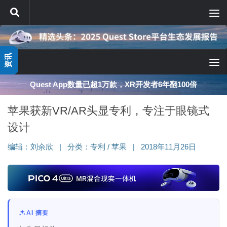
跳至内容
资讯
Quest App数量已超1万款，XR开发者6年翻100倍
苹果获新VR/AR头显专利，专注于眼镜式
设计
编辑：
刘余欣
|
分类：
专利
/
苹果
|
2018年11月26日
AI 摘要