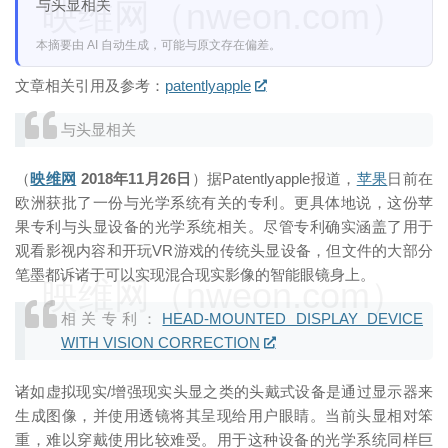
映维网（nweon.com）
与头显相关
本摘要由 AI 自动生成，可能与原文存在偏差。
文章相关引用及参考：
patentlyapple
与头显相关
（
映维网
2018年11月26日
）据Patentlyapple报道，
苹果
日前在
欧洲获批了一份与光学系统有关的专利。更具体地说，这份苹
果专利与头显设备的光学系统相关。尽管专利确实涵盖了用于
观看影视内容和开玩VR游戏的传统头显设备，但文件的大部分
笔墨都诉诸于可以实现混合现实影像的智能眼镜身上。
映维网（nweon.com）
相关专利：
HEAD-MOUNTED DISPLAY DEVICE
WITH VISION CORRECTION
诸如虚拟现实/增强现实头显之类的头戴式设备是通过显示器来
生成图像，并使用透镜将其呈现给用户眼睛。当前头显相对笨
重，难以穿戴使用比较难受。用于这种设备的光学系统同样巨