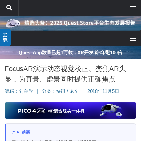
跳至内容
资讯
Quest App数量已超1万款，XR开发者6年翻100倍
FocusAR演示动态视觉校正、变焦AR头
显，为真景、虚景同时提供正确焦点
编辑：
刘余欣
|
分类：
快讯
/
论文
|
2018年11月5日
AI 摘要