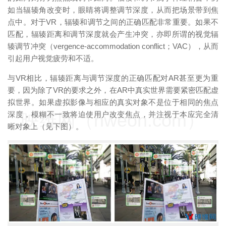
如当辐辏角改变时，眼睛将调整调节深度，从而把场景带到焦
点中。对于VR，辐辏和调节之间的正确匹配非常重要。如果不
匹配，辐辏距离和调节深度就会产生冲突，亦即所谓的视觉辐
辏调节冲突（vergence-accommodation conflict；VAC），从而
引起用户视觉疲劳和不适。
与VR相比，辐辏距离与调节深度的正确匹配对AR甚至更为重
要，因为除了VR的要求之外，在AR中真实世界需要紧密匹配虚
拟世界。如果虚拟影像与相应的真实对象不是位于相同的焦点
映维网（nweon.com）
深度，模糊不一致将迫使用户改变焦点，并注视于本应完全清
晰对象上（见下图）。