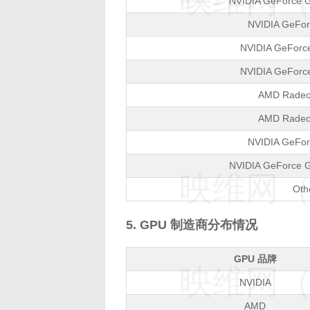
映维网（n
NVIDIA GeForce 
NVIDIA GeFo
NVIDIA GeForc
NVIDIA GeForc
AMD Radeo
AMD Radeo
NVIDIA GeFo
NVIDIA GeForce 
映维网（n
Oth
5. GPU 制造商分布情况
GPU 品牌
映维网（n
NVIDIA
AMD