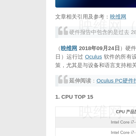
文章相关引用及参考：
映维网
映维网（n
硬件报告中包含的是过去 2
（
映维网
2018年09月24日
）硬件
日）运行过
Oculus
软件的所有
策，尤其是与设备和语言支持相
延伸阅读
：
Oculus PC
1. CPU TOP 15
映维网（n
CPU 产
Intel Core i
Intel Core i