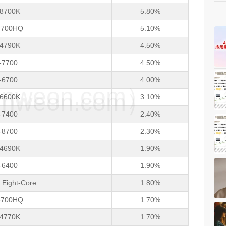
7-8700K
5.80%
-7700HQ
5.10%
7-4790K
4.50%
7-7700
4.50%
7-6700
4.00%
weon.com）
weon.com）
5-6600K
3.10%
5-7400
2.40%
7-8700
2.30%
5-4690K
1.90%
5-6400
1.90%
Eight-Core
1.80%
-6700HQ
1.70%
7-4770K
1.70%