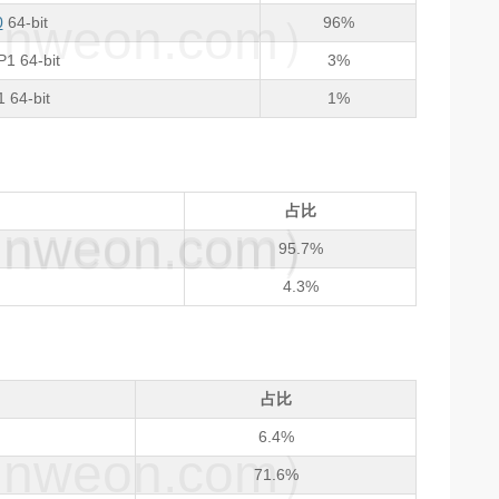
weon.com）
0
64-bit
96%
1 64-bit
3%
 64-bit
1%
占比
weon.com）
weon.com）
95.7%
4.3%
占比
6.4%
weon.com）
71.6%