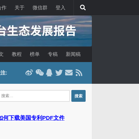
合作
关于
微信群
登入
文
教程
榜单
专稿
新闻稿
注:
：
 如何下载美国专利PDF文件