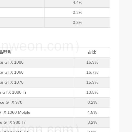
4.4%
0.3%
0.2%
weon.com）
产品型号
占比
ce GTX 1080
16.9%
ce GTX 1060
16.7%
ce GTX 1070
15.9%
e GTX 1080 Ti
10.5%
rce GTX 970
8.2%
GTX 1060 Mobile
4.5%
e GTX 980 Ti
3.2%
weon.com）