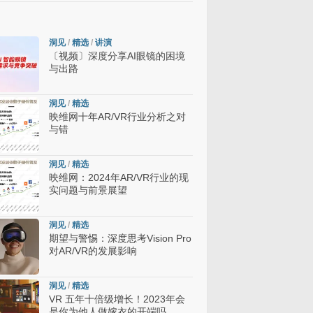
洞见
/
精选
/
讲演
〔视频〕深度分享AI眼镜的困境
与出路
洞见
/
精选
映维网十年AR/VR行业分析之对
与错
洞见
/
精选
映维网：2024年AR/VR行业的现
实问题与前景展望
洞见
/
精选
期望与警惕：深度思考Vision Pro
对AR/VR的发展影响
洞见
/
精选
VR 五年十倍级增长！2023年会
是你为他人做嫁衣的开端吗