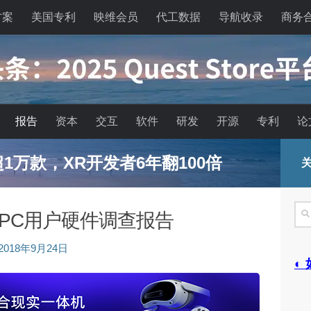
方案
美国专利
映维会员
代工数据
导航收录
商务
报告
资本
交互
软件
研发
开源
专利
论
已超1万款，XR开发者6年翻100倍
关
搜
lus PC用户硬件调查报告
索
2018年9月24日
◐