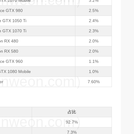
weon.com）
GTX 1070 Mobile
3.2%
rce GTX 980
2.5%
e GTX 1050 Ti
2.4%
e GTX 1070 Ti
2.3%
n RX 480
2.0%
n RX 580
2.0%
rce GTX 960
1.1%
GTX 1080 Mobile
1.0%
weon.com）
er
7.60%
占比
weon.com）
92.7%
7.3%