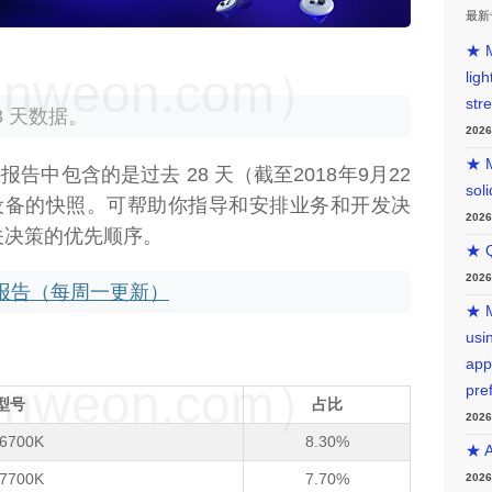
最新
★ M
weon.com）
lig
str
8 天数据。
202
★ M
报告中包含的是过去 28 天（截至2018年9月22
sol
设备的快照。可帮助你指导和安排业务和开发决
202
关决策的优先顺序。
★ Q
202
硬件报告（每周一更新）
★ M
usin
app
weon.com）
pre
品型号
占比
202
7-6700K
8.30%
★ A
7-7700K
7.70%
202