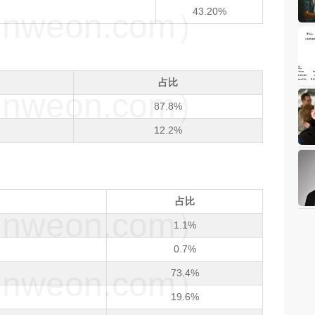
43.20%
weon.com）
占比
weon.com）
87.8%
12.2%
占比
weon.com）
1.1%
0.7%
weon.com）
73.4%
19.6%