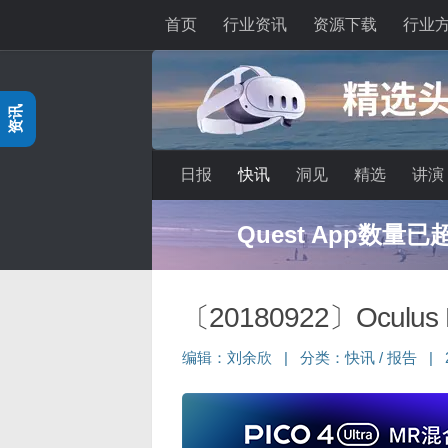
首页
行业资讯
资源下载
行业
跳至内容
资讯
日报
快讯
洞见
精选
讲演
Quest App数量
〔20180922〕Ocu
编辑：
刘余欣
|
分类：
快讯
/
报告
|