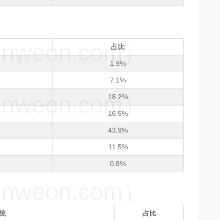
weon.com）
占比
1.9%
7.1%
weon.com）
18.2%
16.5%
43.9%
11.5%
0.8%
weon.com）
统
占比