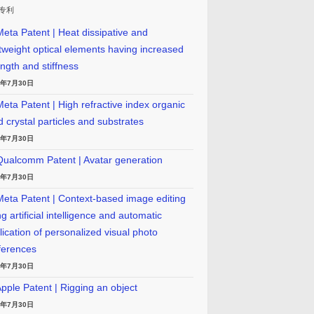
专利
eta Patent | Heat dissipative and
htweight optical elements having increased
ength and stiffness
6年7月30日
eta Patent | High refractive index organic
id crystal particles and substrates
6年7月30日
ualcomm Patent | Avatar generation
6年7月30日
eta Patent | Context-based image editing
g artificial intelligence and automatic
lication of personalized visual photo
ferences
6年7月30日
pple Patent | Rigging an object
6年7月30日