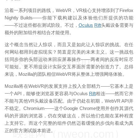
沿着一系列项目的路线，WebVR，VR核心支持增添到了Firefox
Nightly Builds——你能下载构建以及体验他们所提供的功能
——不过这些都在测试阶段。不过，
Oculus
Rift
头戴设备需要与
额外的附加组件相结合才能使用。
这个概念当然让人惊叹，而且又是如此让人惊叹的挑战。在任
何网站都用到虚拟现实？简直是完美的未来主义。这一挑战包
映维网（nweon.com）
括同步你的头部运动来回应屏幕操作——两者间的反应时应尽
可能短。更不用提设计实际交互界面所需要的创造力了。总得
来说，Mozilla的团队相信WebVR将从整体上增强网络体验。
Mozilla将在WebVR的发展支持上投入全部精力——它基本上是
一个API，能够使浏览器更容易与Oculus
Rift
相连——然而它并
不能与其他VR头戴设备匹配。由于仍处在初期，WebVR API并
不稳定。Chromium——这个Google Chrome使用并创作其源代
码的开源的浏览器，仍在突破这点，所以他们也能在某种程度
上支持它。而这个完整的组件仍然迈着缓慢的步伐向着成为真
映维网（nweon.com）
正的官方测试版本前进。