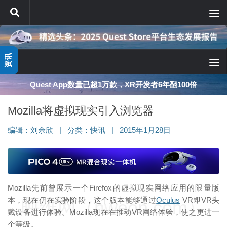
跳至内容
资讯
Quest App数量已超1万款，XR开发者6年翻100倍
Mozilla将虚拟现实引入浏览器
编辑：
刘余欣
|
分类：
快讯
|
2015年1月28日
Mozilla先前曾展示一个Firefox的虚拟现实网络应用的限量版
本，现在仍在实验阶段，这个版本能够通过
Oculus
VR即VR头
映维网（nweon.com）
戴设备进行体验。Mozilla现在在推动VR网络体验，使之更进一
个等级。