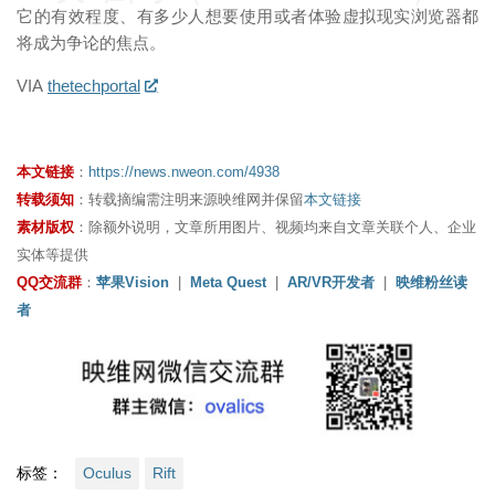
它的有效程度、有多少人想要使用或者体验虚拟现实浏览器都
将成为争论的焦点。
VIA
thetechportal
本文链接
：
https://news.nweon.com/4938
转载须知
：转载摘编需注明来源映维网并保留
本文链接
素材版权
：除额外说明，文章所用图片、视频均来自文章关联个人、企业
实体等提供
QQ交流群
：
苹果Vision
|
Meta Quest
|
AR/VR开发者
|
映维粉丝读
者
标签：
Oculus
Rift