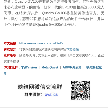
显然，Quadro GV100并非是为普通消费者而生。尽管英伟达尚
未公布这枚显卡的价格，但前一代的GP100价格高达35000元人
民币。在结束演讲后，Quadro GV100将登陆英伟达官方。另
外，戴尔，惠普和联想将成为这款产品的硬件合作伙伴，并从
下个月开始发货搭载Quadro GV100的工作站。
本文链接
：
https://news.nweon.com/43245
转载须知
：转载摘编需注明来源映维网并保留
本文链接
素材版权
：除额外说明，文章所用图片、视频均来自文章关联个人、企业
实体等提供
QQ交流群
：
苹果Vision
|
Meta Quest
|
AR/VR开发者
|
映维粉丝读
者