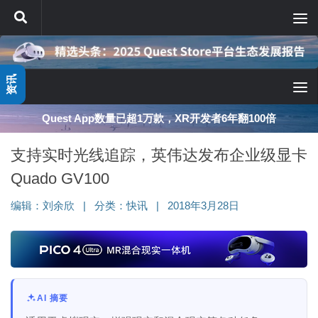
跳至内容
资讯
Quest App数量已超1万款，XR开发者6年翻100倍
支持实时光线追踪，英伟达发布企业级显卡
Quado GV100
编辑：
刘余欣
|
分类：
快讯
|
2018年3月28日
AI 摘要