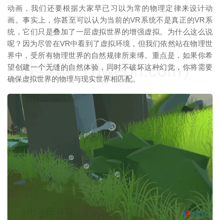
动画，我们还要根据大家早已习以为常的物理定律来设计动
画。事实上，你甚至可以认为当前的VR系统不是真正的VR系
统，它们只是叠加了一层虚拟世界的增强虚拟。为什么这么说
呢？因为尽管在VR中看到了虚拟环境，但我们依然站在物理世
界中，受所有物理世界的自然规律所束缚。重点是，如果你希
映维网（nweon.com）
望创建一个无缝的自然体验，同时不破坏这种幻觉，你将需要
确保虚拟世界的物理与现实世界相匹配。
映维网（nweon.com）