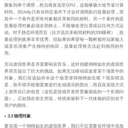
聚集到单个调用，然后再发送至GPU，这能够极大地节省计算
时间。但Unity只有在特定条件下才会对调用执行批量处理，而
其中一个条件是所有对象都共享相同的材料。另一个条件则是
批量处理对象必须全部静止，不能够改变位置或以任何方式运
动。对于静态环境而言（比方说共享相同材料的200棵树），批
量处理的效果非常优秀。但如果你希望每一颗树都对玩家输入
或音乐演奏产生独特的响应，批量处理将无法起到相同的作
用。
无论虚拟世界是否需要响应音乐，这对创建栩栩如生的虚拟世
界而言提出了巨大的挑战。如果无法移动或改变某个场景中的
对象，我们应该如何令这个场景变得栩栩如生呢？现实情况
映维网（nweon.com）
是，你不得不权衡需要进行生动演示的部分，而且在实现方式
上发挥自己的创意（这也是游戏开发所普遍面临的一个长期问
题）。正如我在前文所说，传统体验和下一代体验的区别在于
用户的期待。
◐ 3.3 物理对象
要实现一个栩栩如生的虚拟世界，我们不仅需要在环境中添加