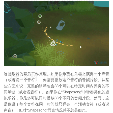
映维网（nweon.com）
映维网（nweon.com）
这是乐器的幕后工作原理。如果你希望在乐器上演奏一个声音
（或者说一个音符），你需要播放这个音符的音频片段。从某
些方面来说，完整的钢琴包含88个可以在特定时间内弹奏的不
同琴键（或者说音符）。如果你在“Shapesong”中弹奏类似的虚
拟乐器，你最多可以同时播放88个不同的音频片段。然而，这
是假设了每个音符在同一时间段只弹奏一个活动音符（或者说
声音），但对“Shapesong”而言情况并不总是如此。