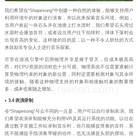
我们希望在“Shapesong”中创建一种自然的体验，能够支持用户
利用环境中的对象进行演奏，并以此来探索音乐环境。例如，
当用户捡起一块石头并在池塘上打水漂时，我们希望石头滑过
水面时会播放音符；或者说当用户往下拍球时，球体下落时会
出现音高的变化。这样做的目的是，以一种不令人胆怯的方式
来鼓励非专业人士进行音乐探索。
尽管在游戏引擎中启用物理并非是难于登天，但成本极其高
昂，对CPU资源的消耗也十分可观。物理系统不仅需要逐帧计
算受物理约束的对象的新位置，同时还需要检测对象与其余环
境的接触。随着这种物理支持的对象和相接触对象的数量增
映维网（nweon.com）
多，成本也将随之增加。
◐ 3.4 表演录制
令“Shapesong”与众不同的一点是，用户可以自行录制表演。我
们希望表演录制能够充分利用VR及其运行系统的功能。以往在
通过数字音频工作站录制音乐时，你只能捕捉弹奏的音符，系
统不能捕捉手指演奏琴键的动作，也无法捕捉头部的摆动。但