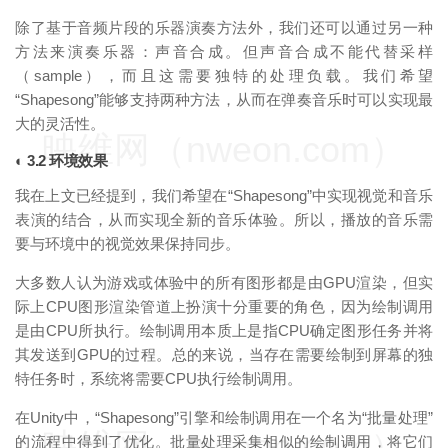
除了基于音频片段的乐器演奏方法外，我们还可以通过另一种
方法来演奏乐器：声音合成。但声音合成不能代替采样
（sample），而且这需要独特的处理负载。我们希望
“Shapesong”能够支持两种方法，从而在弹奏音乐时可以实现最
大的灵活性。
映维网（nweon.com）
◐ 3.2 环境效果
我在上文已经提到，我们希望在“Shapesong”中实现视觉和音乐
表演的结合，从而实现全新的音乐体验。所以，播放的音乐需
要与环境中的视觉效果保持同步。
大多数人认为游戏或体验中的所有图形都是由GPU渲染，但实
际上CPU图形渲染管道上扮演十分重要的角色，因为绘制调用
是由CPU所执行。绘制调用本质上是指CPU确定图形任务并将
其发送到GPU的过程。总的来说，当存在需要绘制到屏幕的独
特任务时，系统将需要CPU执行绘制调用。
在Unity中，“Shapesong”引擎和绘制调用在一个名为“批量处理”
映维网（nweon.com）
的流程中得到了优化。批量处理采集相似的绘制调用，将它们