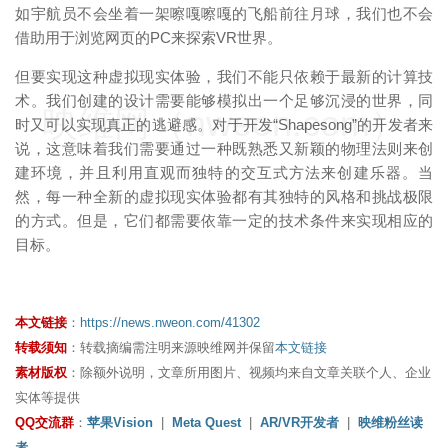
如宇航员不会坐着一架嚓嘎嚓嘎的飞船前往月球，我们也不会
借助用于浏览网页的PC来探索VR世界。
但要实现这种虚拟现实体验，我们不能只依赖于最新的计算技
术。我们创建的设计需要能够模拟出一个足够沉浸的世界，同
映维网（nweon.com）
时又可以实现真正的逃避感。对于开发“Shapesong”的开发者来
说，这意味着我们需要通过一种既熟悉又新颖的物理法则来创
建环境，并且利用直观而独特的交互式方法来创建乐器。当
然，每一种全新的虚拟现实体验都有其独特的风格和挑战极限
的方式。但是，它们都需要依靠一定的技术条件来实现相应的
目标。
本文链接
：
https://news.nweon.com/41302
转载须知
：转载摘编需注明来源映维网并保留
本文链接
素材版权
：除额外说明，文章所用图片、视频均来自文章关联个人、企业
实体等提供
QQ交流群
：
苹果Vision
|
Meta Quest
|
AR/VR开发者
|
映维粉丝读
者