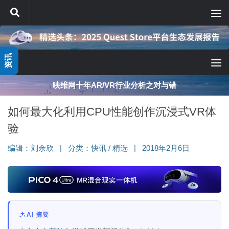
跳至内容
资讯
映维网十年AR/VR行业分析之对与错
如何最大化利用CPU性能创作沉浸式VR体
验
编辑：
刘余欣
|
分类：
快讯
/
精选
|
2018年2月6日
AI 摘要