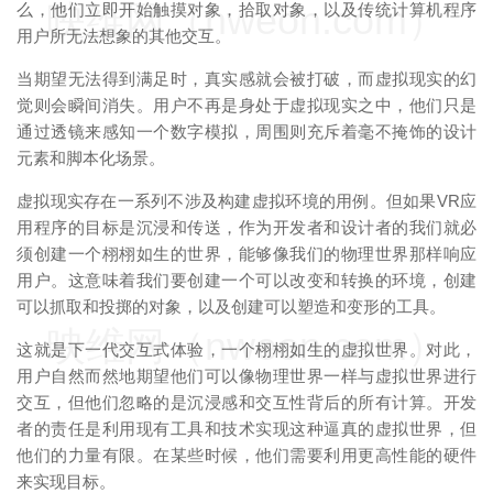
映维网（nweon.com）
么，他们立即开始触摸对象，拾取对象，以及传统计算机程序
用户所无法想象的其他交互。
当期望无法得到满足时，真实感就会被打破，而虚拟现实的幻
觉则会瞬间消失。用户不再是身处于虚拟现实之中，他们只是
通过透镜来感知一个数字模拟，周围则充斥着毫不掩饰的设计
元素和脚本化场景。
虚拟现实存在一系列不涉及构建虚拟环境的用例。但如果VR应
用程序的目标是沉浸和传送，作为开发者和设计者的我们就必
须创建一个栩栩如生的世界，能够像我们的物理世界那样响应
用户。这意味着我们要创建一个可以改变和转换的环境，创建
可以抓取和投掷的对象，以及创建可以塑造和变形的工具。
映维网（nweon.com）
这就是下一代交互式体验，一个栩栩如生的虚拟世界。对此，
用户自然而然地期望他们可以像物理世界一样与虚拟世界进行
交互，但他们忽略的是沉浸感和交互性背后的所有计算。开发
者的责任是利用现有工具和技术实现这种逼真的虚拟世界，但
他们的力量有限。在某些时候，他们需要利用更高性能的硬件
来实现目标。