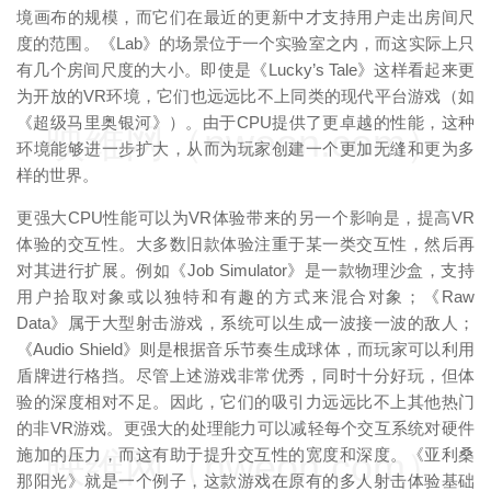
境画布的规模，而它们在最近的更新中才支持用户走出房间尺
度的范围。《Lab》的场景位于一个实验室之内，而这实际上只
有几个房间尺度的大小。即使是《Lucky’s Tale》这样看起来更
为开放的VR环境，它们也远远比不上同类的现代平台游戏（如
《超级马里奥银河》）。由于CPU提供了更卓越的性能，这种
映维网（nweon.com）
环境能够进一步扩大，从而为玩家创建一个更加无缝和更为多
样的世界。
更强大CPU性能可以为VR体验带来的另一个影响是，提高VR
体验的交互性。大多数旧款体验注重于某一类交互性，然后再
对其进行扩展。例如《Job Simulator》是一款物理沙盒，支持
用户拾取对象或以独特和有趣的方式来混合对象；《Raw
Data》属于大型射击游戏，系统可以生成一波接一波的敌人；
《Audio Shield》则是根据音乐节奏生成球体，而玩家可以利用
盾牌进行格挡。尽管上述游戏非常优秀，同时十分好玩，但体
验的深度相对不足。因此，它们的吸引力远远比不上其他热门
的非VR游戏。更强大的处理能力可以减轻每个交互系统对硬件
映维网（nweon.com）
施加的压力，而这有助于提升交互性的宽度和深度。《亚利桑
那阳光》就是一个例子，这款游戏在原有的多人射击体验基础