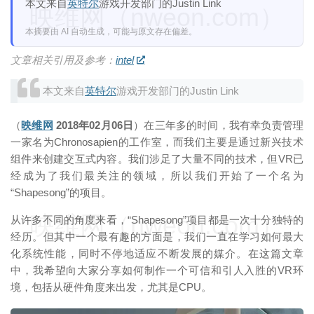
本文来自
英特尔
游戏开发部门的Justin Link
映维网（nweon.com）
本摘要由 AI 自动生成，可能与原文存在偏差。
文章相关引用及参考：
intel
本文来自
英特尔
游戏开发部门的Justin Link
（
映维网
2018年02月06日
）在三年多的时间，我有幸负责管理
一家名为Chronosapien的工作室，而我们主要是通过新兴技术
组件来创建交互式内容。我们涉足了大量不同的技术，但VR已
经成为了我们最关注的领域，所以我们开始了一个名为
“Shapesong”的项目。
映维网（nweon.com）
从许多不同的角度来看，“Shapesong”项目都是一次十分独特的
经历。但其中一个最有趣的方面是，我们一直在学习如何最大
化系统性能，同时不停地适应不断发展的媒介。在这篇文章
中，我希望向大家分享如何制作一个可信和引人入胜的VR环
境，包括从硬件角度来出发，尤其是CPU。