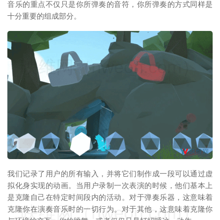
音乐的重点不仅只是你所弹奏的音符，你所弹奏的方式同样是
十分重要的组成部分。
映维网（nweon.com）
我们记录了用户的所有输入，并将它们制作成一段可以通过虚
拟化身实现的动画。当用户录制一次表演的时候，他们基本上
是克隆自己在特定时间段内的活动。对于弹奏乐器，这意味着
映维网（nweon.com）
克隆你在演奏音乐时的一切行为。对于其他，这意味着克隆你