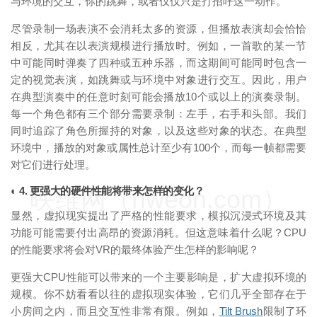
与环境的交互，你的跳舞，或者仅仅只是打招呼这一动作。
尽管录制一场表演不会消耗太多的资源，但播放表演却会恰恰
相反，尤其在以表演规模进行播放时。例如，一首歌的某一节
中可能同时弹奏了四种或五种乐器，而这期间可能同时包含一
定的视觉表演，如跳舞或与环境中对象进行交互。因此，用户
在典型演奏中的任意时刻可能会播放10个或以上的演奏录制。
每一个角色都有三个部分需要录制：左手，右手和头部。我们
同时追踪了角色所握持的对象，以及这些对象的状态。在典型
环境中，播放的对象或属性总计至少有100个，而每一帧都需要
对它们进行处理。
映维网（nweon.com）
◐ 4. 更强大的硬件性能将带来怎样的变化？
显然，虚拟现实提出了严格的性能要求，模拟沉浸式环境及其
功能可能需要付出高昂的资源消耗。但这意味着什么呢？CPU
的性能要求将会对VR的最终体验产生怎样的影响呢？
更强大CPU性能可以带来的一个主要影响是，扩大虚拟环境的
规模。你不妨看看以往的虚拟现实体验，它们几乎全部存在于
小房间之内，而且交互性非常有限。例如，
Tilt Brush
限制了环