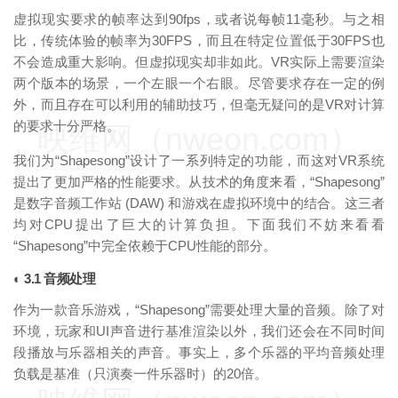
虚拟现实要求的帧率达到90fps，或者说每帧11毫秒。与之相
比，传统体验的帧率为30FPS，而且在特定位置低于30FPS也
不会造成重大影响。但虚拟现实却非如此。VR实际上需要渲染
两个版本的场景，一个左眼一个右眼。尽管要求存在一定的例
外，而且存在可以利用的辅助技巧，但毫无疑问的是VR对计算
的要求十分严格。
映维网（nweon.com）
我们为“Shapesong”设计了一系列特定的功能，而这对VR系统
提出了更加严格的性能要求。从技术的角度来看，“Shapesong”
是数字音频工作站 (DAW) 和游戏在虚拟环境中的结合。这三者
均对CPU提出了巨大的计算负担。下面我们不妨来看看
“Shapesong”中完全依赖于CPU性能的部分。
◐ 3.1 音频处理
作为一款音乐游戏，“Shapesong”需要处理大量的音频。除了对
环境，玩家和UI声音进行基准渲染以外，我们还会在不同时间
段播放与乐器相关的声音。事实上，多个乐器的平均音频处理
负载是基准（只演奏一件乐器时）的20倍。