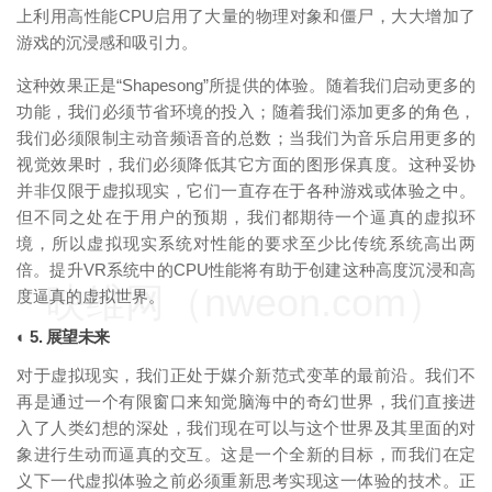
上利用高性能CPU启用了大量的物理对象和僵尸，大大增加了
游戏的沉浸感和吸引力。
这种效果正是“Shapesong”所提供的体验。随着我们启动更多的
功能，我们必须节省环境的投入；随着我们添加更多的角色，
我们必须限制主动音频语音的总数；当我们为音乐启用更多的
视觉效果时，我们必须降低其它方面的图形保真度。这种妥协
并非仅限于虚拟现实，它们一直存在于各种游戏或体验之中。
但不同之处在于用户的预期，我们都期待一个逼真的虚拟环
境，所以虚拟现实系统对性能的要求至少比传统系统高出两
倍。提升VR系统中的CPU性能将有助于创建这种高度沉浸和高
映维网（nweon.com）
度逼真的虚拟世界。
◐ 5. 展望未来
对于虚拟现实，我们正处于媒介新范式变革的最前沿。我们不
再是通过一个有限窗口来知觉脑海中的奇幻世界，我们直接进
入了人类幻想的深处，我们现在可以与这个世界及其里面的对
象进行生动而逼真的交互。这是一个全新的目标，而我们在定
义下一代虚拟体验之前必须重新思考实现这一体验的技术。正