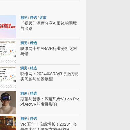
洞见
/
精选
/
讲演
〔视频〕深度分享AI眼镜的困境
与出路
洞见
/
精选
映维网十年AR/VR行业分析之对
与错
洞见
/
精选
映维网：2024年AR/VR行业的现
实问题与前景展望
洞见
/
精选
期望与警惕：深度思考Vision Pro
对AR/VR的发展影响
洞见
/
精选
VR 五年十倍级增长！2023年会
是你为他人做嫁衣的开端吗