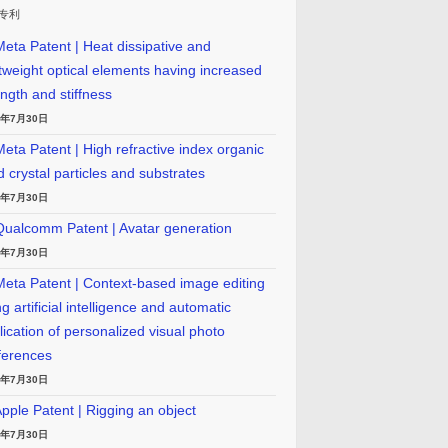
专利
eta Patent | Heat dissipative and
htweight optical elements having increased
ength and stiffness
6年7月30日
eta Patent | High refractive index organic
id crystal particles and substrates
6年7月30日
ualcomm Patent | Avatar generation
6年7月30日
eta Patent | Context-based image editing
g artificial intelligence and automatic
lication of personalized visual photo
ferences
6年7月30日
pple Patent | Rigging an object
6年7月30日