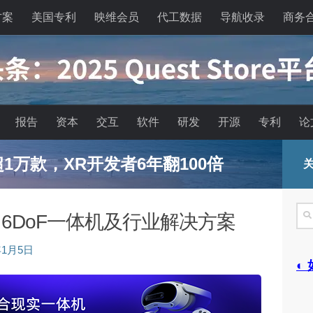
方案
美国专利
映维会员
代工数据
导航收录
商务
报告
资本
交互
软件
研发
开源
专利
论
已超1万款，XR开发者6年翻100倍
关
搜
展出6DoF一体机及行业解决方案
索
年1月5日
◐