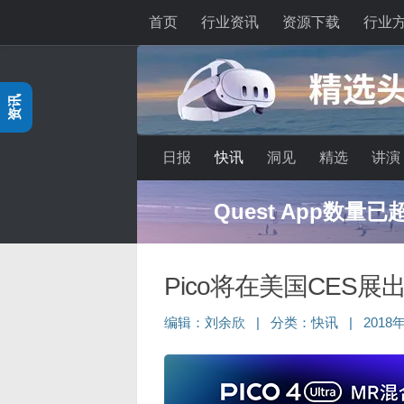
首页
行业资讯
资源下载
行业
跳至内容
资讯
日报
快讯
洞见
精选
讲演
Quest App数量
Pico将在美国CES
编辑：
刘余欣
|
分类：
快讯
|
2018