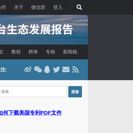
合作
关于
微信群
登入
文
教程
榜单
专稿
新闻稿
注:
：
 如何下载美国专利PDF文件