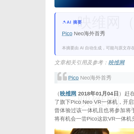
映维网（n
AI 摘要
Pico
Neo海外首秀
本摘要由 AI 自动生成，可能与原文存
文章相关引用及参考：
映维网
Pico
Neo海外首秀
（
映维网
2018年01月04日
）赶在
映维网（n
了旗下Pico Neo VR一体机
曾体验过该一体机且也将参加将
将有机会一尝Pico这款VR一体机