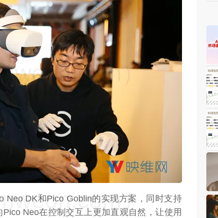
weon.com）
weon.com）
 Neo DK和Pico Goblin的实现方案，同时支持
的Pico Neo在控制交互上更加直观自然，让使用