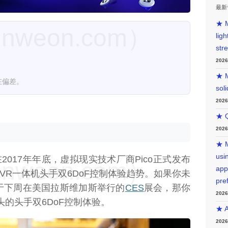
最新
★ M
weon.com）
lig
str
202
★ M
在偏差。
sol
202
★ Q
202
★ M
usin
2017年年底，虚拟现实技术厂商Pico正式发布
weon.com）
app
，开启VR一体机头手双6DoF控制体验趋势。如果你未
pre
于下周在美国拉斯维加斯举行的
CES
展会，那你
202
头的头手双6DoF控制体验。
★ A
202