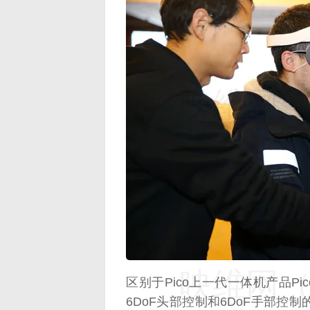
映维网（n
映维网（n
区别于Pico上一代一体机产品Pico
6DoF头部控制和6DoF手部控制