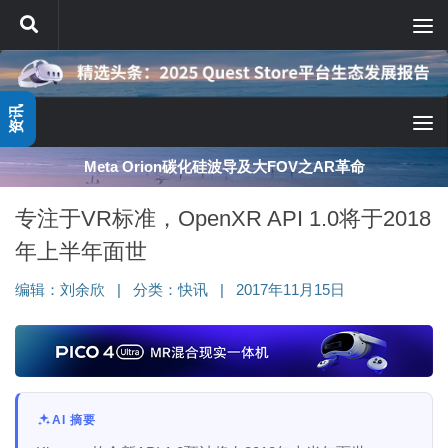
跳至内容
资讯
Meta Orion碳化硅波导及大FOV之AR革命
专注于VR标准，OpenXR API 1.0将于2018
年上半年面世
编辑：
刘余欣
|
分类：
快讯
|
2017年11月15日
AI 摘要