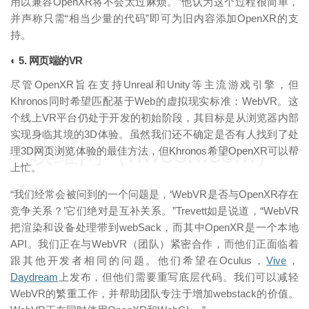
用以兼容OpenXR将不会太过麻烦。”他认为这个过程很简单，
并声称只需“相当少量的代码”即可为旧内容添加OpenXR的支
持。
◐ 5. 网页端的VR
尽管OpenXR旨在支持Unreal和Unity等主流游戏引擎，但
Khronos同时希望匹配基于Web的虚拟现实标准：WebVR。这
个线上VR平台仍处于开发的初始阶段，其目标是从浏览器内部
实现身临其境的3D体验。虽然我们还不确定是否有人找到了处
映维网（nweon.com）
理3D网页浏览体验的最佳方法，但Khronos希望OpenXR可以帮
上忙。
“我们经常会被问到的一个问题是，‘WebVR是否与OpenXR存在
竞争关系？’它们绝对是互补关系。”Trevett如是说道，“WebVR
把渲染和设备处理带到webSack，而其中OpenXR是一个本地
API。我们正在与WebVR（团队）紧密合作，而他们正面临着
跟其他开发者相同的问题。他们希望在Oculus，
Vive
，
Daydream
上发布，但他们需要重写底层代码。我们可以减轻
WebVR的繁重工作，并帮助团队专注于增加webstack的价值。