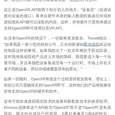
这正是OpenXR API前两个部分切入的地方。“设备层”（或者说
面向设备的接口）将来自硬件本身的输入数据转换成任何现有
虚拟现实API都可以读取的内容。这样，所有硬件只需简单通过
支持OpenXR即可使用任意VR API。
在没有OpenXR的情况下，一切都将更加复杂。Trevett指出：
“如果我是一家小型的初创公司，正在创新诸如
眼动追踪
或运动
控制器这样的事情。如果我想出了一款非常棒的手部追踪器，
这时我将面临阻碍产品进入市场的障碍。我需要进入每一个头
显市场，并且单独把设备集成至每一个运行时。市场上存在大
映维网（nweon.com）
量不同的设备，所以你很难覆盖所有的受众。”
如果一切顺利，OpenXR将使这个过程变得更加简单。理论上，
初创公司只需确保支持OpenXR即可，这样他们的产品将能兼容
所有支持OpenXR的硬件和软件。
这有可能加速虚拟现实技术的发展和新配套技术的接受程序。
Khronos选择将这个API称为“OpenXR”而不是“OpenVR”是有原
因的。眼尖的你或许已经发现，X看起来像是V和A的组合。