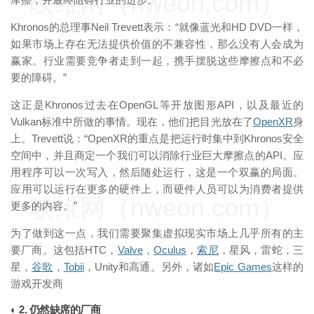
映维网（nweon.com）
Khronos的总理事Neil Trevett表示：“就像蓝光和HD DVD一样，
如果市场上存在无法提供价值的不兼容性，那么没有人会成为
赢家。行业需要竞争者走到一起，携手摆脱这些摩擦点和不必
要的障碍。”
这正是Khronos过去在OpenGL等开放图形API，以及最近的
Vulkan标准中所做的事情。现在，他们把目光放在了
OpenXR
身
上。Trevett说：“OpenXR的重点是把运行时集中到Khronos安全
空间中，并且商定一个我们可以消除行业巨大摩擦点的API。应
用程序可以一次写入，然后随处运行，这是一个双赢的局面。
应用可以运行在更多的硬件上，而硬件人员可以为消费者提供
映维网（nweon.com）
更多的内容。”
为了做到这一点，我们需要聚集虚拟现实市场上几乎所有的主
要厂商。这包括HTC，
Valve
，
Oculus
，
索尼
，星风，雷蛇，三
星，
谷歌
，
Tobii
，Unity和高通。另外，诸如
Epic Games
这样的
游戏开发商
◐ 2. 仍然缺席的厂商