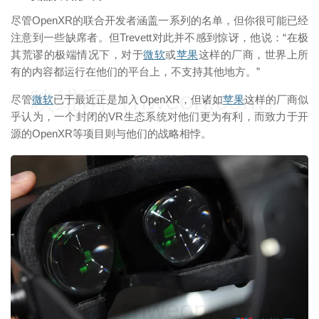
尽管OpenXR的联合开发者涵盖一系列的名单，但你很可能已经
注意到一些缺席者。但Trevett对此并不感到惊讶，他说：“在极
其荒谬的极端情况下，对于
微软
或
苹果
这样的厂商，世界上所
有的内容都运行在他们的平台上，不支持其他地方。”
映维网（nweon.com）
尽管
微软
已于最近正是加入OpenXR，但诸如
苹果
这样的厂商似
乎认为，一个封闭的VR生态系统对他们更为有利，而致力于开
源的OpenXR等项目则与他们的战略相悖。
映维网（nweon.com）