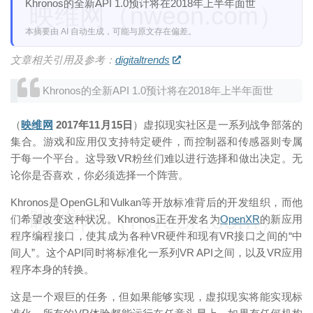
Khronos的全新API 1.0预计将在2018年上半年面世
映维网（nweon.com）
本摘要由 AI 自动生成，可能与原文存在偏差。
文章相关引用及参考：
digitaltrends
Khronos的全新API 1.0预计将在2018年上半年面世
（
映维网
2017年11月15日
）虚拟现实社区是一系列战争部落的
集合。游戏和应用仅支持特定硬件，而控制器和传感器则专属
于每一个平台。这导致VR粉丝们难以进行选择和做出决定。无
论你是否喜欢，你必须选择一个阵营。
Khronos是OpenGL和Vulkan等开放标准背后的开发组织，而他
映维网（nweon.com）
们希望改变这种状况。Khronos正在开发名为
OpenXR
的新应用
程序编程接口，使其成为各种VR硬件和现有VR接口之间的“中
间人”。这个API同时将标准化一系列VR API之间，以及VR应用
程序本身的转换。
这是一个艰巨的任务，但如果能够实现，虚拟现实将能实现标