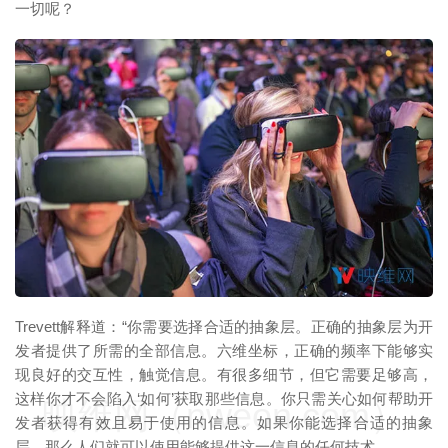
一切呢？
映维网（nweon.com）
Trevett解释道：“你需要选择合适的抽象层。正确的抽象层为开
发者提供了所需的全部信息。六维坐标，正确的频率下能够实
现良好的交互性，触觉信息。有很多细节，但它需要足够高，
这样你才不会陷入‘如何’获取那些信息。你只需关心如何帮助开
映维网（nweon.com）
发者获得有效且易于使用的信息。如果你能选择合适的抽象
层，那么人们就可以使用能够提供这一信息的任何技术。