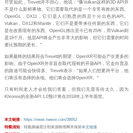
尽管如此，Trevett并不担心。他说：“像Vulkan这样的3D API并
不是什么新鲜事物。它们需要取代的是一个非常有效的东西。
OpenGL，DX11，它们是人们熟悉的而且十分出色的API。
Vulkan，DX12和Mantle，它们不是要带来任何新的东西，它们
是在改善现有的东西。OpenGL推出至今已有25年，而Vulkan则
是18个月。低层API将会产生非常大的影响，但它们需要的时间
要比预期的更长。”
如果最终的结果符合Trevett的期望，OpenXR可能会产生更多的
映维网（nweon.com）
影响。由于OpenXR并非旨在取代现有的开源API，它走向普及
的路途可能会快得多。Trevett表示：“如果人们想要跨平台，他
们将没有选择的余地。他们将会选择OpenXR。”
只有时间老人才会给我们答案，但我们无需等待太久，因为
Khronos的全新API 1.0预计将在2018年上半年面世。
本文链接
：
https://news.nweon.com/38052
转载须知
：转载摘编需注明来源映维网并保留
本文链接