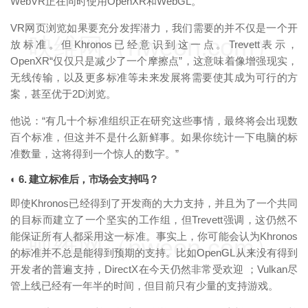
WebVR正在同时使用OpenXR和WebGL。”
VR网页浏览如果要充分发挥潜力，我们需要的并不仅是一个开
映维网（nweon.com）
放标准。但Khronos已经意识到这一点。Trevett表示，
OpenXR“仅仅只是减少了一个摩擦点”，这意味着像增强现实，
无线传输，以及更多标准等未来发展将需要使其成为可行的方
案，甚至优于2D浏览。
他说：“有几十个标准组织正在研究这些事情，最终将会出现数
百个标准，但这并不是什么新鲜事。如果你统计一下电脑的标
准数量，这将得到一个惊人的数字。”
◐ 6. 建立标准后，市场会支持吗？
即使Khronos已经得到了开发商的大力支持，并且为了一个共同
的目标而建立了一个坚实的工作组，但Trevett强调，这仍然不
能保证所有人都采用这一标准。事实上，你可能会认为Khronos
映维网（nweon.com）
的标准并不总是能得到预期的支持。比如OpenGL从来没有得到
开发者的普遍支持，DirectX在今天仍然非常受欢迎 ；Vulkan尽
管上线已经有一年半的时间，但目前只有少量的支持游戏。