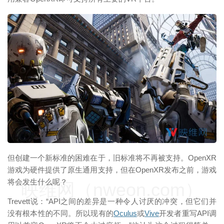
映维网（nweon.com）
但创建一个新标准的困难在于，旧标准将不再被支持。OpenXR
游戏为硬件提供了原生通用支持，但在OpenXR发布之前，游戏
将会发生什么呢？
映维网（nweon.com）
Trevett说：“API之间的差异是一种令人讨厌的冲突，但它们并
没有根本性的不同。所以现有的
Oculus
或
Vive
开发者重写API调