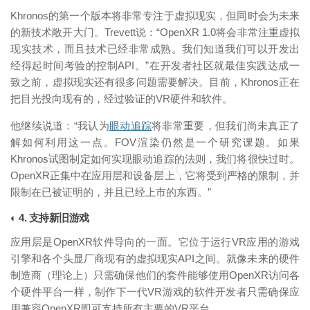
Khronos的第一个版本将非常专注于虚拟现实，但同时会为未来
的新技术敞开大门。Trevett说：“OpenXR 1.0将会非常注重虚拟
现实技术，而且技术已经非常成熟。我们知道我们可以开发出
经得起时间考验的控制API。”在开发者社区就最佳实践达成一
致之前，虚拟现实还有很多问题需要解决。目前，Khronos正在
把目光投向现有的，经过验证的VR硬件和软件。
他继续说道：“我认为
眼动追踪
将非常重要，但我们尚未真正了
解如何利用这一点。FOV渲染仍然是一个研究课题。如果
Khronos试图制定如何实现眼动追踪的法则，我们将很快过时。
映维网（nweon.com）
OpenXR正集中在应用层和设备层上，它将受到严格的限制，并
限制在已被证明的，并且已经上市的东西。”
◐ 4. 支持新旧游戏
应用层是OpenXR软件导向的一面。它位于运行VR应用的游戏
引擎和各个头显厂商现有的虚拟现实API之间。就像未来的硬件
制造商（理论上）只需确保他们的套件能够使用OpenXR访问各
个硬件平台一样，制作下一代VR游戏的软件开发者只需确保应
用兼容OpenXR即可支持所有主要的VR平台。