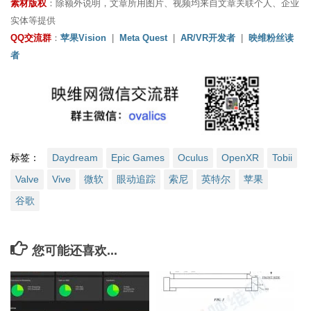
素材版权
：除额外说明，文章所用图片、视频均来自文章关联个人、企业
实体等提供
QQ交流群
：
苹果Vision
|
Meta Quest
|
AR/VR开发者
|
映维粉丝读
者
标签：
Daydream
Epic Games
Oculus
OpenXR
Tobii
Valve
Vive
微软
眼动追踪
索尼
英特尔
苹果
谷歌
您可能还喜欢...