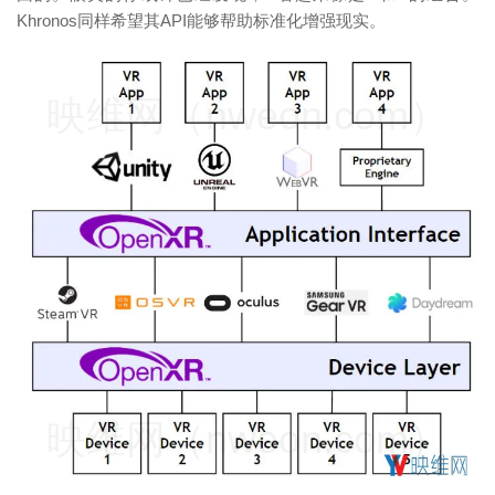
Khronos同样希望其API能够帮助标准化增强现实。
映维网（nweon.com）
映维网（nweon.com）