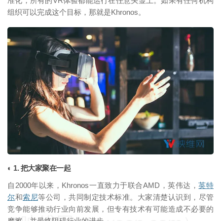
准化，所有的VR体验都能运行在任意头显上。如果有任何机构
组织可以完成这个目标，那就是Khronos。
映维网（nweon.com）
◐ 1. 把大家聚在一起
自2000年以来，Khronos一直致力于联合AMD，英伟达，
英特
尔
和
索尼
等公司，共同制定技术标准。大家清楚认识到，尽管
竞争能够推动行业向前发展，但专有技术有可能造成不必要的
摩擦，并最终阻碍行业的进步。