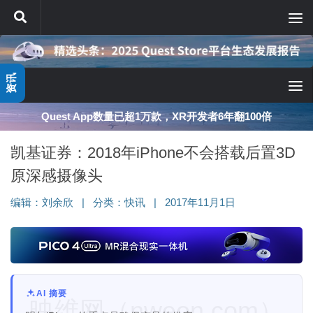
跳至内容
资讯
Quest App数量已超1万款，XR开发者6年翻100倍
凯基证券：2018年iPhone不会搭载后置3D
原深感摄像头
编辑：
刘余欣
|
分类：
快讯
|
2017年11月1日
AI 摘要
映维网（nweon.com）