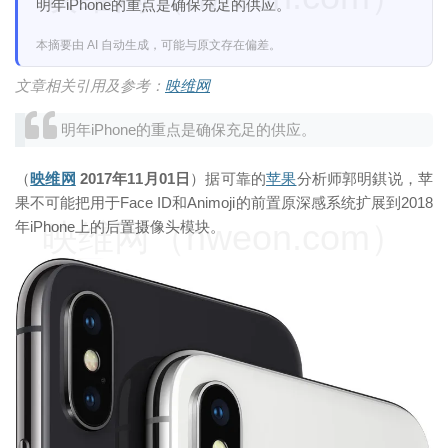
明年iPhone的重点是确保充足的供应。
本摘要由 AI 自动生成，可能与原文存在偏差。
文章相关引用及参考：
映维网
明年iPhone的重点是确保充足的供应。
（
映维网
2017年11月01日
）据可靠的
苹果
分析师郭明錤说，苹
果不可能把用于Face ID和Animoji的前置原深感系统扩展到2018
映维网（nweon.com）
年iPhone上的后置摄像头模块。