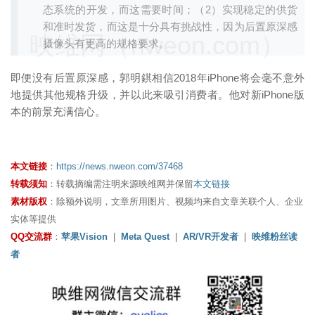
态系统的开发，而这需要时间；（2）实现稳定的供货
和准时发货，而这是十分具有挑战性，因为后置原深感
映维网（nweon.com）
摄像头有更高的规格要求。
即便没有后置原深感，郭明錤相信2018年iPhone将会毫不意外
地提供其他规格升级，并以此来吸引消费者。他对新iPhone版
本的前景充满信心。
本文链接
：
https://news.nweon.com/37468
转载须知
：转载摘编需注明来源映维网并保留
本文链接
素材版权
：除额外说明，文章所用图片、视频均来自文章关联个人、企业
实体等提供
QQ交流群
：
苹果Vision
|
Meta Quest
|
AR/VR开发者
|
映维粉丝读
者