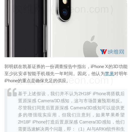
映维网（nweon.com）
郭明錤在凯基证券的一份调查报告中指出，iPhone X的3D功能
至少比安卓智能手机领先一年时间。因此，他认为
苹果
对明年
映维网（nweon.com）
iPhone的重点是确保充足的供应。
基于上述假设，我们并不认为2H18F iPhone将搭载后
置原深感 Camera/3D感知，这与市场普遍预期相反。
尽管我们同意后置原深感 Camera/3D感知可以提供更
多的增强现实应用，但我们注意到，如果苹果希望
2H18F iPhone打造后置原深感 Camera/3D感知，他们
需要迅速解决两个问题，即：（1）AI与ARKit软件和生