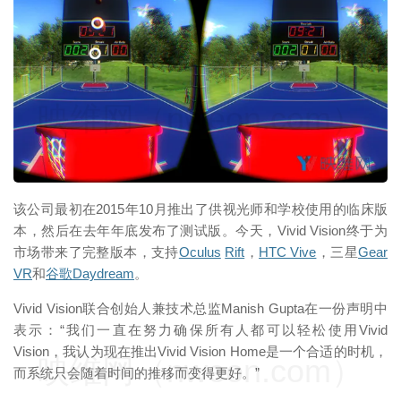
映维网（nweon.com）
该公司最初在2015年10月推出了供视光师和学校使用的临床版
本，然后在去年年底发布了测试版。今天，Vivid Vision终于为
市场带来了完整版本，支持
Oculus
Rift
，
HTC Vive
，三星
Gear
VR
和
谷歌
Daydream
。
Vivid Vision联合创始人兼技术总监Manish Gupta在一份声明中
表示：“我们一直在努力确保所有人都可以轻松使用Vivid
Vision，我认为现在推出Vivid Vision Home是一个合适的时机，
映维网（nweon.com）
而系统只会随着时间的推移而变得更好。”