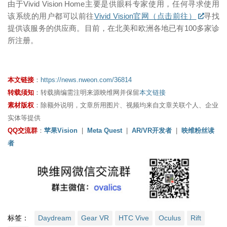
由于Vivid Vision Home主要是供眼科专家使用，任何寻求使用
该系统的用户都可以前往
Vivid Vision官网（点击前往）
寻找
提供该服务的供应商。目前，在北美和欧洲各地已有100多家诊
所注册。
本文链接
：
https://news.nweon.com/36814
转载须知
：转载摘编需注明来源映维网并保留
本文链接
素材版权
：除额外说明，文章所用图片、视频均来自文章关联个人、企业
实体等提供
QQ交流群
：
苹果Vision
|
Meta Quest
|
AR/VR开发者
|
映维粉丝读
者
标签：
Daydream
Gear VR
HTC Vive
Oculus
Rift