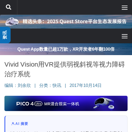
跳至内容
资讯
Quest App数量已超1万款，XR开发者6年翻100倍
Vivid Vision用VR提供弱视斜视等视力障碍
治疗系统
编辑：
刘余欣
|
分类：
快讯
|
2017年10月14日
AI 摘要