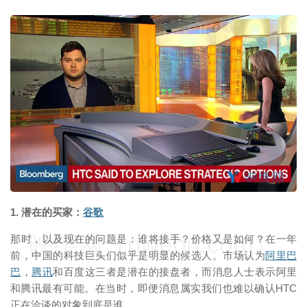
映维网（nweon.com）
1. 潜在的买家：
谷歌
映维网（nweon.com）
那时，以及现在的问题是：谁将接手？价格又是如何？在一年
前，中国的科技巨头们似乎是明显的候选人。市场认为
阿里巴
巴
，
腾讯
和百度这三者是潜在的接盘者，而消息人士表示阿里
和腾讯最有可能。在当时，即便消息属实我们也难以确认HTC
正在洽谈的对象到底是谁。