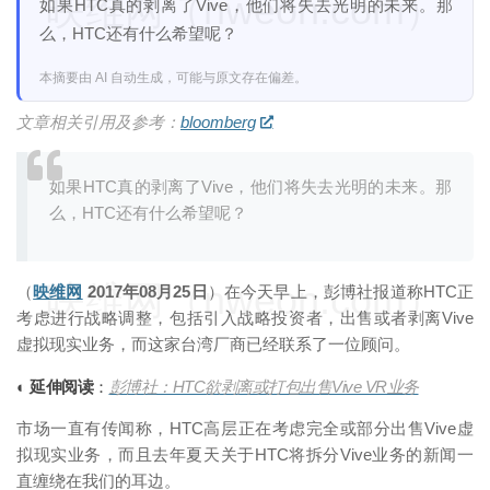
映维网（nweon.com）
如果HTC真的剥离了Vive，他们将失去光明的未来。那
么，HTC还有什么希望呢？
本摘要由 AI 自动生成，可能与原文存在偏差。
文章相关引用及参考：
bloomberg
如果HTC真的剥离了Vive，他们将失去光明的未来。那
么，HTC还有什么希望呢？
映维网（nweon.com）
（
映维网
2017年08月25日
）在今天早上，彭博社报道称HTC正
考虑进行战略调整，包括引入战略投资者，出售或者剥离Vive
虚拟现实业务，而这家台湾厂商已经联系了一位顾问。
◐ 延伸阅读
：
彭博社：HTC欲剥离或打包出售Vive VR业务
市场一直有传闻称，HTC高层正在考虑完全或部分出售Vive虚
拟现实业务，而且去年夏天关于HTC将拆分Vive业务的新闻一
直缠绕在我们的耳边。