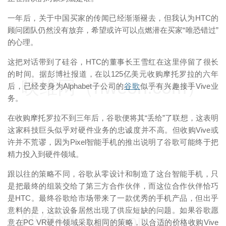
一年后，关于中国买家的传闻已经渐渐褪去，但我认为HTC的
顾问团队仍然没有放弃，希望或许可以点燃潜在买家“唯恐错过”
的心理。
这把对话带到了硅谷，HTC的董事长王雪红在这里停留了很长
的时间。据彭博社报道，在以125亿美元收购摩托罗拉的六年
映维网（nweon.com）
后，已经变身为Alphabet子公司的
谷歌
似乎有兴趣接手Vive业
务。
在收购摩托罗拉不到三年后，谷歌便将其“丢给”了联想，这表明
这家科技巨头似乎对硬件业务的忠诚度并不高。但收购Vive或
许并不荒谬，因为Pixel智能手机的推出说明了谷歌可能终于把
精力投入到硬件领域。
跟以往的策略不同，谷歌从零设计和制造了这台智能手机，只
是把最终的组装交给了第三方合作伙伴，而这位合作伙伴恰巧
是HTC。最终谷歌给市场带来了一款优秀的手机产品，但出乎
意料的是，这款设备居然出现了供应短缺的问题。如果谷歌愿
映维网（nweon.com）
意在PC VR硬件领域采取相同的策略，以合适的价格收购Vive