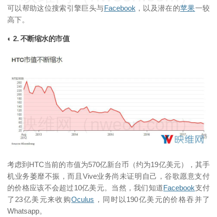
可以帮助这位搜索引擎巨头与
Facebook
，以及潜在的
苹果
一较
高下。
◐ 2. 不断缩水的市值
映维网（nweon.com）
考虑到HTC当前的市值为570亿新台币（约为19亿美元），其手
机业务萎靡不振，而且Vive业务尚未证明自己，谷歌愿意支付
的价格应该不会超过10亿美元。当然，我们知道
Facebook
支付
了23亿美元来收购
Oculus
，同时以190亿美元的价格吞并了
Whatsapp。