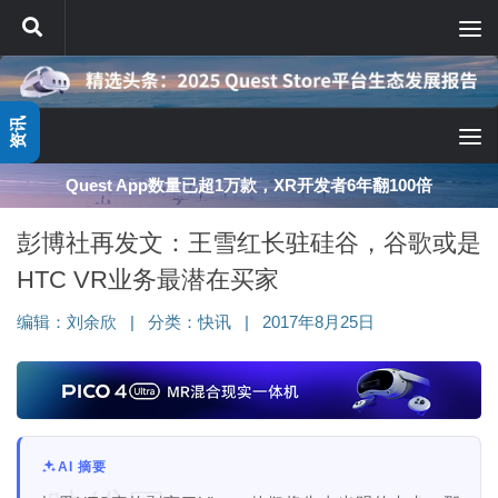
跳至内容
资讯
深度分享：AI智能眼镜的现实困境与严峻出路
彭博社再发文：王雪红长驻硅谷，谷歌或是
HTC VR业务最潜在买家
编辑：
刘余欣
|
分类：
快讯
|
2017年8月25日
AI 摘要