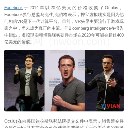
Facebook
于2014年以20亿美元的价格收购了Oculus。
Facebook执行总监马克·扎克伯格表示，押宝虚拟现实是因为他
们相信VR是下一代计算平台。目前，VR头显主要流行于游戏玩
家之中，尚未成为真正的主流。但Bloomberg Intelligence在报告
中指出，虚拟现实和增强现实硬件市场在2020年可能会超过400
映维网（nweon.com）
亿美元的价值。
映维网（nweon.com）
Oculus在向美国达拉斯联邦法院提交文件中表示，销售禁令将
会使Oculus及其商业合作伙伴和消费者陷入一个不公平的艰难