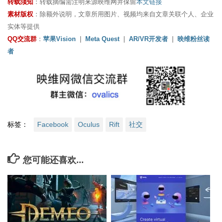
转载须知
：转载摘编需注明来源映维网并保留
本文链接
素材版权
：除额外说明，文章所用图片、视频均来自文章关联个人、企业
实体等提供
QQ交流群
：
苹果Vision
|
Meta Quest
|
AR/VR开发者
|
映维粉丝读
者
标签：
Facebook
Oculus
Rift
社交
您可能还喜欢...