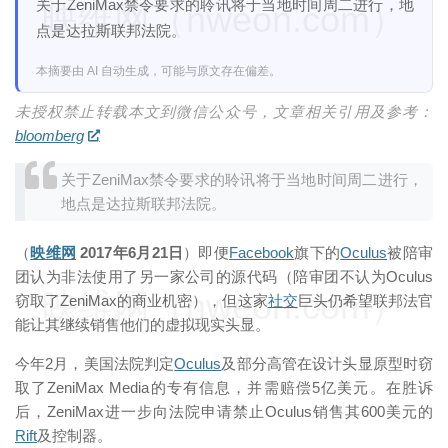
关于ZeniMax禁令要求的聆讯将于当地时间周二进行，地
映维网（nweon.com）
点是达拉斯联邦法院。
本摘要由 AI 自动生成，可能与原文存在偏差。
未授权禁止转载本文到微信公众号，文章相关引用及参考：
bloomberg
关于ZeniMax禁令要求的聆讯将于当地时间周二进行，
地点是达拉斯联邦法院。
（
映维网
2017年6月21日
）即便
Facebook
旗下的
Oculus
被陪审
团认为非法使用了另一家公司的源代码（陪审团不认为Oculus
映维网（nweon.com）
窃取了ZeniMax的商业机密），但这家
社交
巨头仍希望联邦法官
能让其继续销售他们的虚拟现实头显。
今年2月，美国法院判定
Oculus
及部分高管在设计头显原型时窃
取了ZeniMax Media的专有信息，并需赔偿5亿美元。在胜诉
后，ZeniMax进一步向法院申请禁止Oculus销售其600美元的
Rift
及控制器。