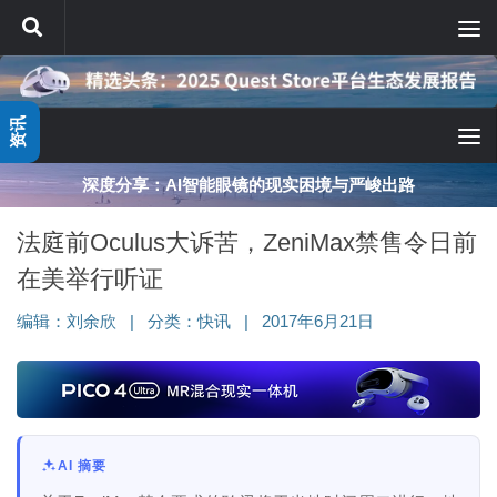
跳至内容
资讯
深度分享：AI智能眼镜的现实困境与严峻出路
法庭前Oculus大诉苦，ZeniMax禁售令日前
在美举行听证
编辑：
刘余欣
|
分类：
快讯
|
2017年6月21日
AI 摘要