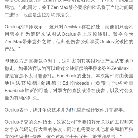
境地。与此同时，关于ZeniMax禁令要求的聆讯将于当地时间周
二进行，地点是达拉斯联邦法院。
Oculus的律师表示：“这只对ZeniMax存在好处，而他们只会利
用禁令作为筹码来试图从Oculus身上压榨钱财。禁令会为
ZeniMax带来意外之财，但却会伤害公众享受Oculus突破性的
产品。”
即便双方是直接竞争对手，这种案例其实很难让产品从市场中
撤走。如果法官认为可以通过金钱赔偿的手段来弥补ZeniMax，
那法官是不太可能会打乱Facebook的业务。本次案件将由美国
映维网（nweon.com）
地区法官埃德·金凯德（Ed Kinkeade）负责，他将考量
Facebook胜诉的可能，对双方的直接或潜在伤害，以及对公众
最为有利的判决。
Oculus表示，绕开争议技术并为
Rift
重新设计软件并非易事。
Oculus提交的文件指出，这家公司“需要招募无关联的工程师来
对争议代码进行大量的修改，同时也需要对其他相关和相互独
立的代码进行修改。这个过程将十分冗长、繁重和昂贵。”