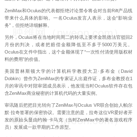
ZeniMax和Oculus的代表都拒绝讨论禁令将会对当前Rift产品线
带来什么具体的影响。一名Oculus发言人表示，这会“影响业
务”，但拒绝详细解释。
映维网（nweon.com）
另外，Oculus将在当地时间周二的聆讯上要求金凯德法官驳回2
月份的判决，或者把赔偿金额降低至不多于5000万美元。
Oculus在文件中指出，这个金额体现了“一次性付清使用版权材
料的费用”的价值。
美国普林斯顿大学的计算机科学教授大卫·多布金（David
Dobkin）曾作为ZeniMax的专家证人出庭作证，多布金教授在1
月的审讯中对陪审团成员表示，他发现当时Oculus软件存在包
含ZeniMax商业秘密的计算机代码的大量实例。
审讯随后把把目光转向了ZeniMax与Oculus VR联合创始人帕尔
默·拉奇签署的保密协议。需要注意的是，拉奇这位VR爱好者开
映维网（nweon.com）
发的原始头显由约翰·卡马克（当时ZeniMax中的著名游戏程序
员）发展成一款早期的工作原型。