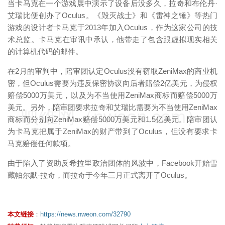
当卡马克在一个游戏展中演示了设备后没多久，拉奇和布伦丹·
艾瑞比便创办了Oculus。《毁灭战士》和《雷神之锤》等热门
游戏的设计者卡马克于2013年加入Oculus，作为这家公司的技
术总监。卡马克在审讯中承认，他带走了包含跟虚拟现实相关
的计算机代码的邮件。
在2月的审判中，陪审团认定Oculus没有窃取ZeniMax的商业机
密，但Oculus需要为违反保密协议向后者赔偿2亿美元，为侵权
赔偿5000万美元，以及为不当使用ZeniMax商标而赔偿5000万
美元。另外，陪审团要求拉奇和艾瑞比需要为不当使用ZeniMax
映维网（nweon.com）
商标而分别向ZeniMax赔偿5000万美元和1.5亿美元。陪审团认
为卡马克把属于ZeniMax的财产带到了Oculus，但没有要求卡
马克赔偿任何款项。
由于陷入了资助反希拉里政治团体的风波中，Facebook开始雪
藏帕尔默·拉奇，而拉奇于今年三月正式离开了Oculus。
本文链接
：
https://news.nweon.com/32790