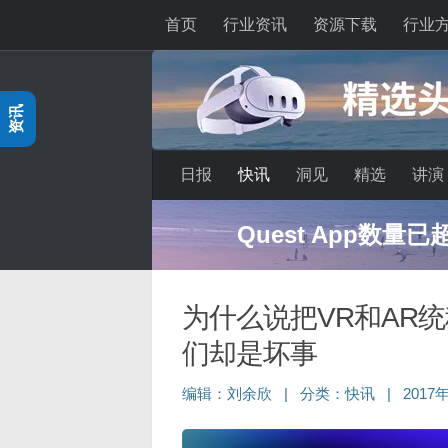
首页
行业资讯
资源下载
行业
跳至内容
资讯
日报
快讯
洞见
精选
讲演
深度分享：AI智
为什么说把VR和AR
们却是坏事
编辑：
刘余欣
|
分类：
快讯
|
2017