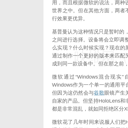
用，而且根据微软的说法，两种
世界之中。但在其他方面，两者
行效果更优异。
基普曼认为这种情况只是暂时的
之间进行选择。设备将会立即调
么实现？什么时候实现？现在的
映维网（n
通过制作一个更好的版本来匹配
成到同一款设备中。但在那之前
微软通过“Windows混合
Windows作为一个单一的通用平
但因为这仍然会与
谷歌
眼镜产生
自家的产品。但坚持HoloLens
都是非常混乱，就如同拒绝区分Xb
微软花了几年时间来说服人们把Hol