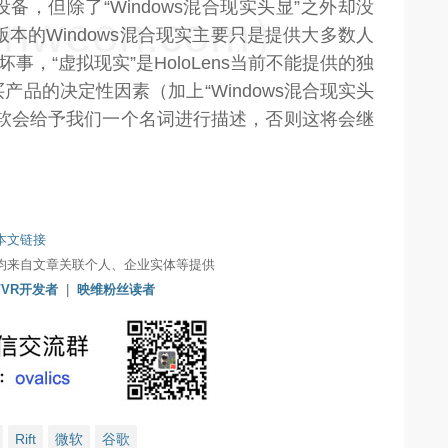
，但除了“Windows混合现实头显”之外却没
weon.com）
s版本的Windows混合现实主要只是提供大多数人
事，“虚拟现实”是HoloLens当前不能提供的独
品的决定性因素（加上“Windows混合现实头
微软会给予我们一个名词进行描述，否则这将会继
本文链接
均来自文章关联个人、企业实体等提供
/VR开发者
|
映维粉丝读者
Rift
微软
谷歌