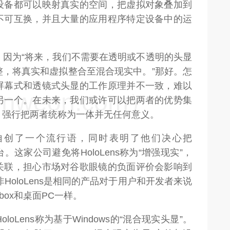
设备都可以映射真实的空间，把虚拟对象叠加到
不可互换，并且大量的应用程序特定设备中的运
，因为“将来，我们不需要在透明或不透明的头显
整，将真实和虚拟整合至混合现实中。”那好。怎
屏幕式和透镜式头显的工作原理并不一致，难以
weon.com）
另一个。在未来，我们或许可以把两者的优势集
，强行把两者统称为一体并无任何意义。
现实”自创了一个流行语，同时表明了他们决心把
台。这家公司避免将HoloLens称为“增强现实”，
关联，担心市场对谷歌眼镜的负面评价会影响到
和非HoloLens是相同的产品对于用户和开发者来说
ox和桌面PC一样。
oLens称为基于Windows的“混合现实头显”。