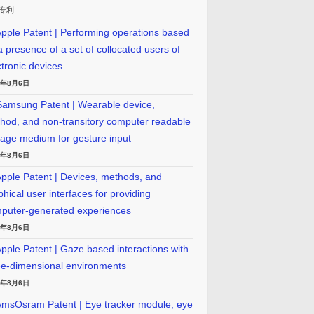
专利
pple Patent | Performing operations based
a presence of a set of collocated users of
ctronic devices
6年8月6日
amsung Patent | Wearable device,
hod, and non-transitory computer readable
rage medium for gesture input
6年8月6日
pple Patent | Devices, methods, and
phical user interfaces for providing
puter-generated experiences
6年8月6日
pple Patent | Gaze based interactions with
ee-dimensional environments
6年8月6日
msOsram Patent | Eye tracker module, eye