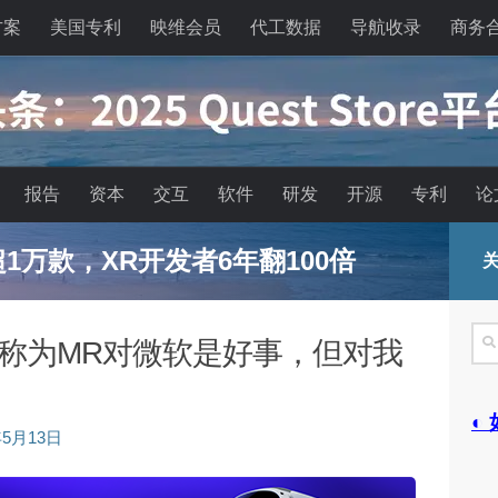
方案
美国专利
映维会员
代工数据
导航收录
商务
报告
资本
交互
软件
研发
开源
专利
论
能眼镜的现实困境与严峻出路
关
搜
统称为MR对微软是好事，但对我
索
◐
年5月13日