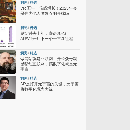
洞见
/
精选
VR 五年十倍级增长！2023年会
是你为他人做嫁衣的开端吗
洞见
/
精选
总结过去十年，寄语2023，
AR/VR开启下一个十年新征程
洞见
/
精选
做网站就是互联网，开公众号就
是移动互联网，搞数字化就是元
宇宙
洞见
/
精选
AR是打开元宇宙的关键，元宇宙
将数字化概念大统一