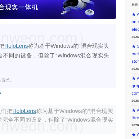
最新
★ A
on 
ele
weon.com）
202
把
HoloLens
称为基于Windows的“混合现实头
★ S
met
不同的设备，但除了“Windows混合现实头
sto
202
★ A
在偏差。
gra
com
202
人们把
HoloLens
称为基于Windows的“混合现实
★ A
thr
完全不同的设备，但除了“Windows混合现实
weon.com）
202
★ A