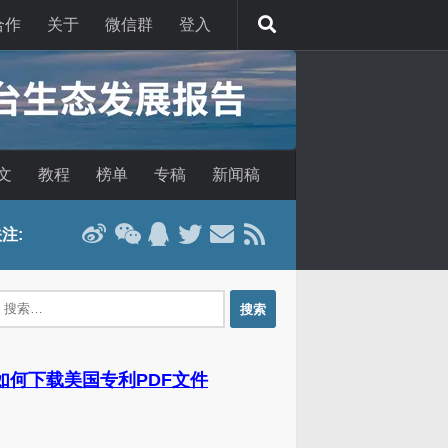
合作
关于
微信群
登入
文
教程
榜单
专稿
新闻稿
注:
：
 如何下载美国专利PDF文件