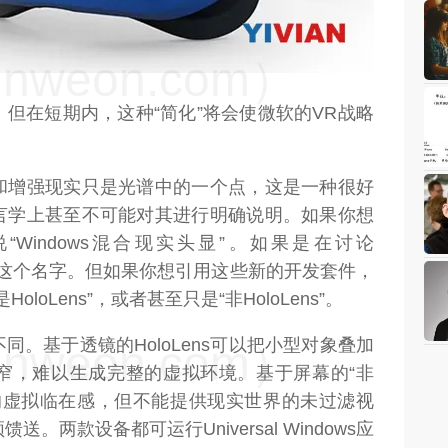
weon.com）
但在短期内，这种“简化”将会使微软的VR战略
和增强现实只是光谱中的一个点，这是一种很好
言学上甚至不可能对其进行明确说明。如果你想
Windows混合现实头显”。如果是在讨论
oLens这个名字。但如果你想引用这些新的开发套件，
oloLens”，或者甚至只是“非HoloLens”。
。基于透镜的HoloLens可以把小型对象叠加
weon.com）
窄，难以生成完整的虚拟环境。基于屏幕的“非
入胜的虚拟临在感，但不能提供现实世界的未过滤视
两款设备都可运行Universal Windows应