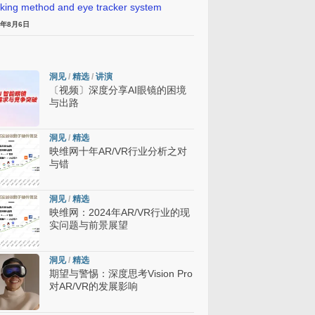
cking method and eye tracker system
6年8月6日
洞见
/
精选
/
讲演
〔视频〕深度分享AI眼镜的困境
与出路
洞见
/
精选
映维网十年AR/VR行业分析之对
与错
洞见
/
精选
映维网：2024年AR/VR行业的现
实问题与前景展望
洞见
/
精选
期望与警惕：深度思考Vision Pro
对AR/VR的发展影响