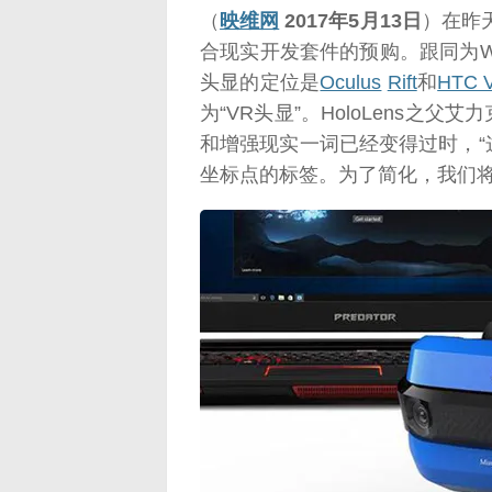
（
映维网
2017年5月13日
）在昨天
合现实开发套件的预购。跟同为Win
头显的定位是
Oculus
Rift
和
HTC V
为“VR头显”。HoloLens之父艾
和增强现实一词已经变得过时，
坐标点的标签。为了简化，我们将其统
映维网（n