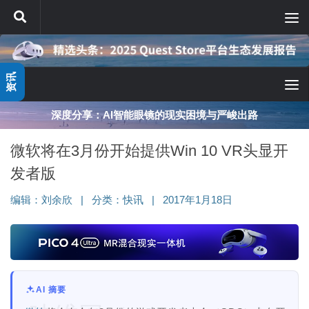
跳至内容
资讯
深度分享：AI智能眼镜的现实困境与严峻出路
微软将在3月份开始提供Win 10 VR头显开
发者版
编辑：
刘余欣
|
分类：
快讯
|
2017年1月18日
AI 摘要