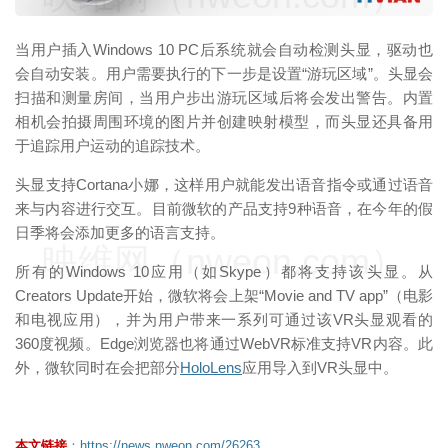
当用户插入Windows 10 PC后系统就会自动检测头显，驱动也
会自动安装。用户需要执行的下一步是设置“游玩区域”。头显会
扫描和测量房间，当用户步出游玩区域后将会发出警告。内置
相机会拍摄周围环境的图片并创建映射模型，而头显还具备用
于追踪用户运动的追踪技术。
头显支持Cortana小娜，这样用户就能发出语音指令或通过语音
来与内容进行交互。目前微软的产品支持9种语音，在今年的假
日季将会添加更多的语言支持。
映维网（nweon.com）
所有的Windows 10应用（如Skype）都将支持该头显。从
Creators Update开始，微软将会上架“Movie and TV app”（电影
和电视应用），并为用户带来一系列可通过该VR头显观看的
360度视频。Edge浏览器也将通过WebVR标准支持VR内容。此
外，微软同时在会把部分
HoloLens
应用导入到VR头显中。
本文链接
：
https://news.nweon.com/26263