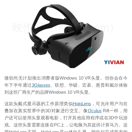
映维网（nweon.com）
微软尚无计划推出消费者版Windows 10 VR头显。但你会在今
年下半年通过
3Glasses
、联想、华硕、宏碁、惠普和戴尔体验
到这些厂商生产的品牌Windows 10 VR头显。
映维网（nweon.com）
这款头戴式显示器的工作原理类似
HoloLens
，可允许用户与在
叠加在真实世界中的3D对象进行交互。像
Oculus
Rift一样，用
户还可以使用头显观看电影，打开其他应用程序或在3D中玩游
戏。这些头显需要连接在PC上，让电脑为其提供计算马力。这
跟HoloLens不同，HoloLens是一体化头显，能自行完成所有的