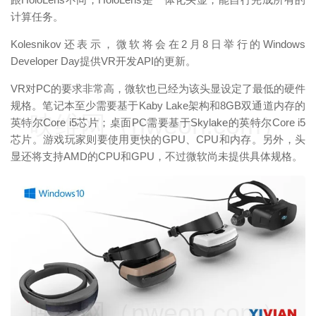
计算任务。
Kolesnikov还表示，微软将会在2月8日举行的Windows
Developer Day提供VR开发API的更新。
VR对PC的要求非常高，微软也已经为该头显设定了最低的硬件
规格。笔记本至少需要基于Kaby Lake架构和8GB双通道内存的
映维网（nweon.com）
英特尔Core i5芯片；桌面PC需要基于Skylake的英特尔Core i5
芯片。游戏玩家则要使用更快的GPU、CPU和内存。另外，头
显还将支持AMD的CPU和GPU，不过微软尚未提供具体规格。
映维网（nweon.com）