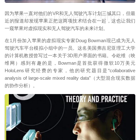
映维网（nweon.com）
因为苹果一直对他们的VR和无人驾驶汽车计划三缄其口，但最
近的报道却发现苹果正把这两项技术结合在一起，这也让我们
一窥苹果对虚拟现实和无人驾驶汽车的未来计划。
在1月份加入苹果的虚拟现实专家Doug Bowman现已成为无人
驾驶汽车平台模拟小组中的一员。这名美国弗吉尼亚理工大学
的计算机教授曾写过一本关于3D用户界面的书籍。令屹维（映
维网）感到有趣的是，Bowman是首批获得微软10万美元
HoloLens研究经费的专家，他的研究题目是“collaborative
analysis of large-scale mixed reality data”（大型混合现实数据
的协作分析）。
映维网（nweon.com）