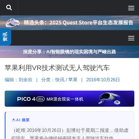
跳至内容
资讯
深度分享：AI智能眼镜的现实困境与严峻出路
苹果利用VR技术测试无人驾驶汽车
编辑：
刘余欣
|
分类：
快讯
/
苹果
|
2016年10月26日
AI 摘要
映维网（nweon.com）
（屹维 2016年10月26日）彭博社于星期二报道，借助虚
拟现实，苹果将会继续秘密研发无人驾驶汽车软件。