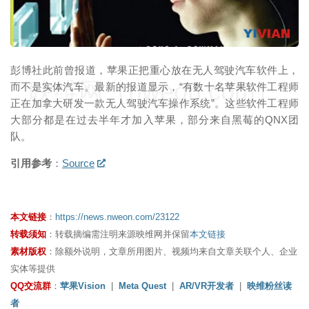
彭博社此前曾报道，苹果正把重心放在无人驾驶汽车软件上，
映维网（nweon.com）
而不是实体汽车。最新的报道显示，“有数十名苹果软件工程师
正在加拿大研发一款无人驾驶汽车操作系统”。这些软件工程师
大部分都是在过去半年才加入苹果，部分来自黑莓的QNX团
队。
引用参考
：
Source
本文链接
：
https://news.nweon.com/23122
转载须知
：转载摘编需注明来源映维网并保留
本文链接
素材版权
：除额外说明，文章所用图片、视频均来自文章关联个人、企业
实体等提供
QQ交流群
：
苹果Vision
|
Meta Quest
|
AR/VR开发者
|
映维粉丝读
者