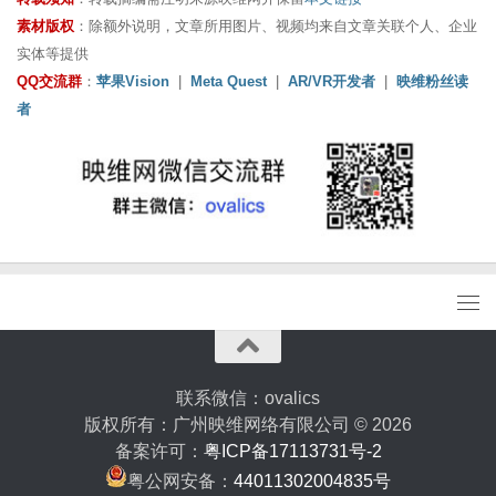
素材版权
：除额外说明，文章所用图片、视频均来自文章关联个人、企业
实体等提供
QQ交流群
：
苹果Vision
|
Meta Quest
|
AR/VR开发者
|
映维粉丝读
者
联系微信：ovalics
版权所有：广州映维网络有限公司 © 2026
备案许可：
粤ICP备17113731号-2
粤公网安备：
44011302004835号