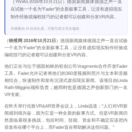
映维网（nweon.com）
（YiViAn 2016年10月21日）德国新闻媒体德国之声一直
在试验一个名为“Fader”的全新叙事工具，让没有虚拟现实
制作经验或编程技巧的记者都可以创建和分发VR内容。
本摘要由 AI 自动生成，可能与原文存在偏差。
（
映维网 2016年10月21日
）德国新闻媒体德国之声一直在试验
一个名为“Fader”的全新叙事工具，让没有虚拟现实制作经验或
编程技巧的记者都可以创建和分发VR内容。
他们正在与位于德国柏林的初创公司Vragments合作开发Fader
工具。Fader允许记者将他们的360度视频和照片与文本和音频
相结合，快速制作和发布沉浸式虚拟现实新闻。该项目由Linda
映维网（nweon.com）
Rath-Wiggins领衔负责，她同时也是德国之声创新部门的一名
VR专家。
在昨天举行伦敦VR&AR世界会议上，Linda说道：“人们对VR新
闻感到很兴奋，因为它是一种全新的叙事方式。但是VR新闻仍
然面临着很多挑战，包括时间、技能、资金和不确定应该把内
容发布在哪个平台上，而Fader旨在帮助解决这些问题。”