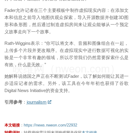
Fader允许记者在三个主要模板中制作虚拟现实内容：在添加文
本和信息之前导入地图供观众探索，导入开源数据并创建3D图
形和条形图，然后通过制造虚拟房间来让观众能够从一个预定
义故事走向下一个故事。
Rath-Wiggins表示：“你可以将文本、音频和图像组合在一起，
上传多个片段并更改顺序。在虚拟现实中进行数据可视化的实
验是一个非常有趣的领域，所以尽管我们仍然需要探索什么是
有效，什么是无效。”
映维网（nweon.com）
她解释说德国之声正在不断测试Fader，以了解如何能让其进一
步适应记者的需求。另外，该工具在今年年初也获得了谷歌
Digital News Initiative的资金支持。
引用参考
：
journalism
本文链接
：
https://news.nweon.com/22932
转载须知
：转载摘编需注明来源映维网并保留
本文链接