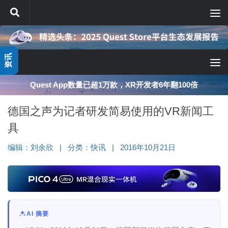
跳至内容
资讯
Quest App数量已超1万款，XR开发者6年翻100倍
德国之声为记者研发简易使用的VR新闻工
具
编辑：
刘余欣
|
分类：
快讯
|
2016年10月21日
AI 摘要