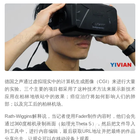
映维网（nweon.com）
德国之声通过虚拟现实中的计算机生成图像（CGI）来进行大量
的实验。三个主要的项目都采用了这种技术方法来展示新技术
应用在柏林地铁站中的效果；癌症治疗将如何影响人们的肺
部；以及完工后的柏林机场。
Rath-Wiggins解释说，当记者使用Fader制作内容时，他们会先
映维网（nweon.com）
通过360度相机录制画面（如理光Theta S），然后把文件导入
到工具中，进行内容编辑，最后获取URL地址并把最终的作品
分享出去，让观众可以在移动设备上观看。