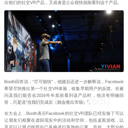
出他们的社交VR产品，又或者是公众很快就能看到这个产品。
映维网（nweon.com）
Booth回答说：“尽可能快”，他随后还进一步解释说，Facebook
希望尽快推出第一个社交VR体验，收集早期用户的反馈。在被
问及我们能否在2016年年底前看到该产品时，他没有明确回
映维网（nweon.com）
答，只是说“当我们完成后（就会推出市场）”。
在大会上，Booth表示Facebook的社交VR团队已经实验了可以
让朋友们相聚在虚拟现实中的活动和空间，包括桌面游戏，以
及可以让用户按照自己风格进行装饰的公寓。另外，大部分的