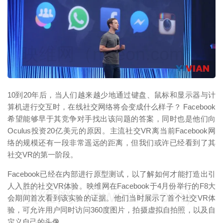
映维网（nweon.com）
10到20年后，当人们越来越少地通过键盘、鼠标和显示器与计
算机进行交互时，在线社交网络将会变成什么样子？ Facebook
希望能够早于其竞争对手找出该问题的答案，同时也是他们向
Oculus投资20亿美元的原因。主流社交VR离当前Facebook网
络的规模还有一段非常遥远的距离，但我们或许已经看到了其
社交VR的第一阶段。
Facebook已经在内部进行原型测试，以了解如何才能打造出引
人入胜的社交VR体验。映维网在Facebook于4月份举行的F8大
映维网（nweon.com）
会期间首次看到该实验的证据。他们当时展示了首个社交VR体
验，可允许用户同时访问360度图片，拍摄虚拟自拍照，以及自
定义自己的头像。