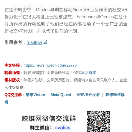
映维网（nweon.com）
在这个转变中，Oculus早期在移动Gear VR上所作出的社交VR
努力似乎在很大程度上已经被遗忘。Facebook和Oculus在这个
月所作出的行动说明了他们已经在内部启动了一个更广泛的全
新社交VR计划，并取代了以前的计划。
引用参考
：
roadtovr
本文链接
：
https://news.nweon.com/22778
转载须知
：转载摘编需注明来源映维网并保留
本文链接
素材版权
：除额外说明，文章所用图片、视频均来自文章关联个人、企业
实体等提供
QQ交流群
：
苹果Vision
|
Meta Quest
|
AR/VR开发者
|
映维粉丝读
者