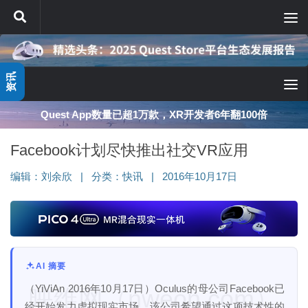
跳至内容
资讯
Quest App数量已超1万款，XR开发者6年翻100倍
Facebook计划尽快推出社交VR应用
编辑：
刘余欣
|
分类：
快讯
|
2016年10月17日
AI 摘要
（YiViAn 2016年10月17日）Oculus的母公司Facebook已
映维网（nweon.com）
经开始发力虚拟现实市场。该公司希望通过这项技术性的