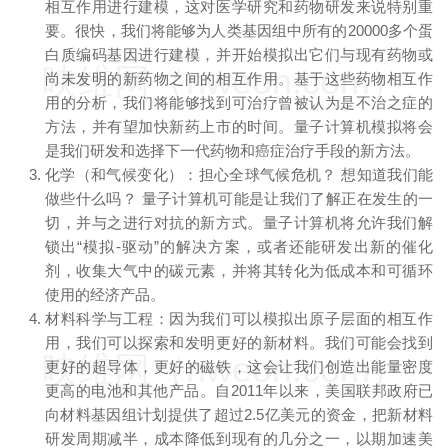
相互作用进行建模，这对医学研究和药物研发来说特别重
要。很快，我们将能够为人类基因组中所有的20000多个蛋
白质编码基因进行建模，并开始模拟出它们与现有药物或
映维网（nweon.com）
尚未发明的新药物之间的相互作用。基于这些药物相互作
用的分析，我们将能够找到可治疗曾被认为是不治之症的
方法，并有望加快新药上市的时间。量子计算机模拟将会
是我们研发和选择下一代药物和癌症治疗手段的新方法。
化学（和气候变化）：担心全球气候危机？ 想知道我们能
做些什么吗？ 量子计算机可能是让我们了解正在发生的一
切，并与之进行对抗的新方式。量子计算机将允许我们解
锁出“模拟-驱动”的解决方案，或者还能研发出新的催化
剂，收集大气中的碳元素，并将其转化为低成本和可循环
使用的经济产品。
材料科学与工程：因为我们可以模拟出原子层面的相互作
用，我们可以探索和发明更好的新材料。我们可能会找到
映维网（nweon.com）
更好的超导体，更好的磁铁，这会让我们创造出能量密度
更高的电池和其他产品。自2011年以来，美国联邦政府已
向材料基因组计划提供了超过2.5亿美元的资金，把新材料
研发周期减半，成本降低到现有的几分之一，以期加速美