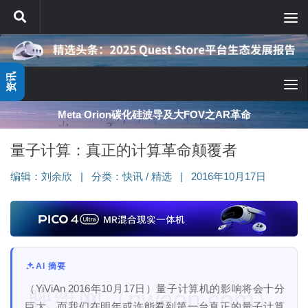
跳至内容
资讯
Meta Orion碳化硅波导及大FOV之AR革命
量子计算：真正的计算革命颠覆者
编辑：
刘余欣
|
分类：
快讯
/
精选
|
2016年10月17日
AI 摘要
（YiViAn 2016年10月17日）量子计算机的影响将会十分
映维网（nweon.com）
巨大，而我们在明年或许能看到第一台真正的量子计算