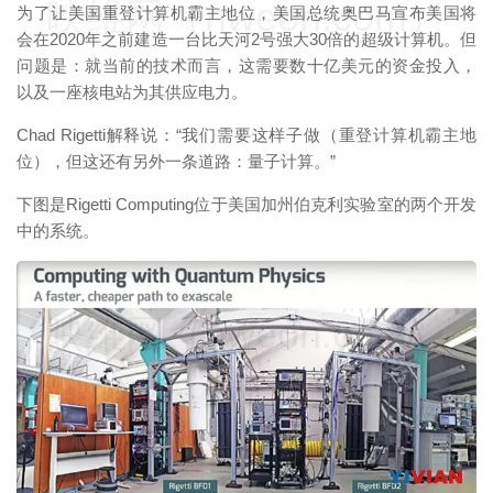
映维网（nweon.com）
为了让美国重登计算机霸主地位，美国总统奥巴马宣布美国将
会在2020年之前建造一台比天河2号强大30倍的超级计算机。但
问题是：就当前的技术而言，这需要数十亿美元的资金投入，
以及一座核电站为其供应电力。
Chad Rigetti解释说：“我们需要这样子做（重登计算机霸主地
位），但这还有另外一条道路：量子计算。”
下图是Rigetti Computing位于美国加州伯克利实验室的两个开发
中的系统。
映维网（nweon.com）