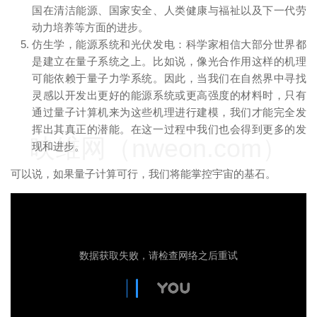
国在清洁能源、国家安全、人类健康与福祉以及下一代劳
动力培养等方面的进步。
仿生学，能源系统和光伏发电：科学家相信大部分世界都
是建立在量子系统之上。比如说，像光合作用这样的机理
可能依赖于量子力学系统。因此，当我们在自然界中寻找
灵感以开发出更好的能源系统或更高强度的材料时，只有
通过量子计算机来为这些机理进行建模，我们才能完全发
挥出其真正的潜能。在这一过程中我们也会得到更多的发
映维网（nweon.com）
现和进步。
可以说，如果量子计算可行，我们将能掌控宇宙的基石。