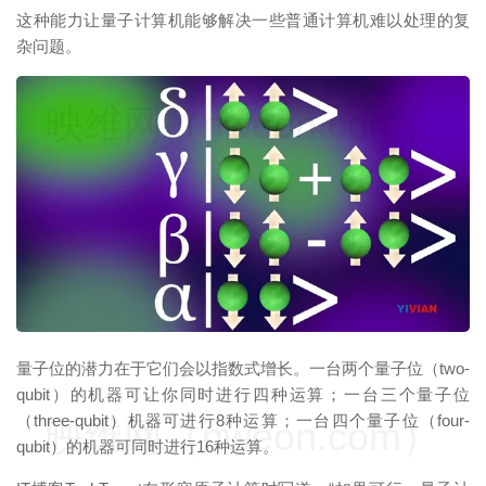
这种能力让量子计算机能够解决一些普通计算机难以处理的复
杂问题。
映维网（nweon.com）
量子位的潜力在于它们会以指数式增长。一台两个量子位（two-
qubit）的机器可让你同时进行四种运算；一台三个量子位
（three-qubit）机器可进行8种运算；一台四个量子位（four-
映维网（nweon.com）
qubit）的机器可同时进行16种运算。