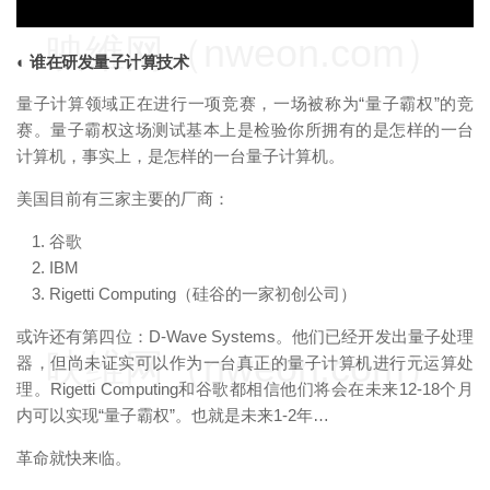
映维网（nweon.com）
◐ 谁在研发量子计算技术
量子计算领域正在进行一项竞赛，一场被称为“量子霸权”的竞
赛。量子霸权这场测试基本上是检验你所拥有的是怎样的一台
计算机，事实上，是怎样的一台量子计算机。
美国目前有三家主要的厂商：
谷歌
IBM
Rigetti Computing（硅谷的一家初创公司）
或许还有第四位：D-Wave Systems。他们已经开发出量子处理
映维网（nweon.com）
器，但尚未证实可以作为一台真正的量子计算机进行元运算处
理。Rigetti Computing和谷歌都相信他们将会在未来12-18个月
内可以实现“量子霸权”。也就是未来1-2年…
革命就快来临。