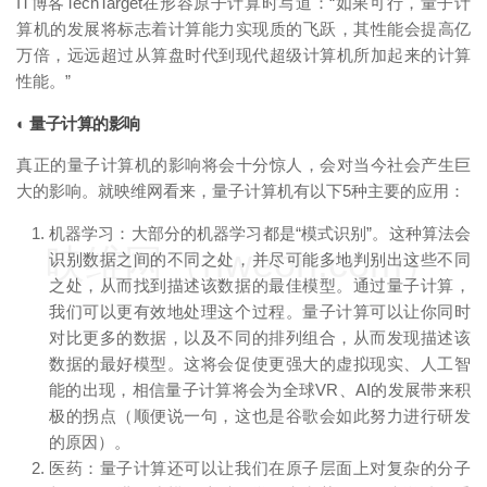
IT博客TechTarget在形容原子计算时写道：“如果可行，量子计
算机的发展将标志着计算能力实现质的飞跃，其性能会提高亿
万倍，远远超过从算盘时代到现代超级计算机所加起来的计算
性能。”
◐ 量子计算的影响
真正的量子计算机的影响将会十分惊人，会对当今社会产生巨
大的影响。就映维网看来，量子计算机有以下5种主要的应用：
机器学习：大部分的机器学习都是“模式识别”。这种算法会
映维网（nweon.com）
识别数据之间的不同之处，并尽可能多地判别出这些不同
之处，从而找到描述该数据的最佳模型。通过量子计算，
我们可以更有效地处理这个过程。量子计算可以让你同时
对比更多的数据，以及不同的排列组合，从而发现描述该
数据的最好模型。这将会促使更强大的虚拟现实、人工智
能的出现，相信量子计算将会为全球VR、AI的发展带来积
极的拐点（顺便说一句，这也是谷歌会如此努力进行研发
的原因）。
医药：量子计算还可以让我们在原子层面上对复杂的分子