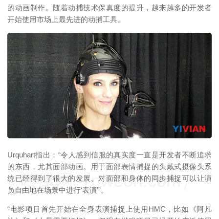
的动画制作。随着动捕技术保真度的提升，越来越多的开发者
开始使用市场上最先进的动捕工具。
映维网（nweon.com）
Urquhart指出：“令人感到信服的真实度一直是开发者不断追求
的东西，尤其面部动画。用于面部表情捕捉的头戴式摄像头系
映维网（nweon.com）
统已经得到了很大的发展。对面部和身体的同步捕捉可以让演
员自由地在场景中进行‘表演’”。
“电影项目首先开始在全身表演捕捉上使用HMC，比如《阿凡