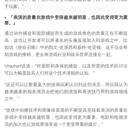
映维网（nweon.com）
于玩家。”
◐ 『表演的质量在游戏中变得越来越明显，也因此变得更为重
要。』
通过动作捕捉和面部捕捉而生成的游戏角色的质量正在不断提
高，这也让开发者可以将著名的头像直接加入到游戏之中。比
如说《使命召唤》中的凯文·史派西和基特·哈灵顿。这不仅会帮
助游戏的推销，更会将游戏行业和娱乐世界连接在一起。
Urquhart说道：“对面部和身体的捕捉，以及所需的技术的讨论
可以大幅度提高人们对这个技术潜能的认知。”
“这还可以让数量庞大的游戏玩家认识到这些演员，所以我认为
映维网（nweon.com）
越来越多的知名演员会把他们的演技和表演技巧带到游戏领域
之中。”
“游戏中动捕技术和图像保真度的不断提高意味着表演的质量在
游戏中变得越来越明显，也因此变得更为重要。电影和电视演
员的加入也让游戏逐渐变成一个更受尊重的媒介。”