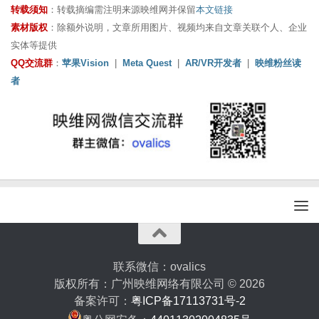
转载须知
：转载摘编需注明来源映维网并保留
本文链接
素材版权
：除额外说明，文章所用图片、视频均来自文章关联个人、企业
实体等提供
QQ交流群
：
苹果Vision
|
Meta Quest
|
AR/VR开发者
|
映维粉丝读
者
联系微信：ovalics
版权所有：广州映维网络有限公司 © 2026
备案许可：
粤ICP备17113731号-2