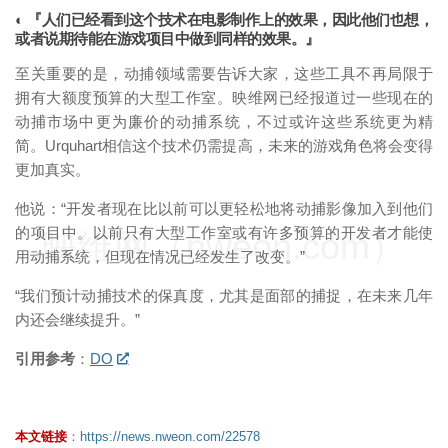
◐ 『人们已经看到这个技术在电影制作上的效果，因此他们也想，
或者说期待能在游戏项目中做到同样的效果。』
至关重要的是，动捕领域需要告诉大家，这些工具不再局限于
拥有大额度预算的大型工作室。映维网已经报道过一些现在的
动捕市场中更为廉价的动捕系统，不过或许这些系统更为精
简。Urquhart相信这个技术仍需提高，未来的游戏角色将会变得
更加真实。
他说：“开发者现在比以前可以更轻松地将动捕影像加入到他们
的项目中。以前只有大型工作室或有许多预算的开发者才能使
映维网（nweon.com）
用动捕系统，但现在情况已经发生了改变。”
“我们预计动捕技术的保真度，尤其是面部的捕捉，在未来几年
内还会继续提升。”
引用参考
：
DO
本文链接
：
https://news.nweon.com/22578