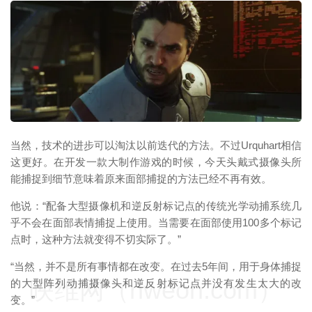
映维网（nweon.com）
当然，技术的进步可以淘汰以前迭代的方法。不过Urquhart相信
这更好。在开发一款大制作游戏的时候，今天头戴式摄像头所
能捕捉到细节意味着原来面部捕捉的方法已经不再有效。
他说：“配备大型摄像机和逆反射标记点的传统光学动捕系统几
乎不会在面部表情捕捉上使用。当需要在面部使用100多个标记
点时，这种方法就变得不切实际了。”
“当然，并不是所有事情都在改变。在过去5年间，用于身体捕捉
映维网（nweon.com）
的大型阵列动捕摄像头和逆反射标记点并没有发生太大的改
变。”