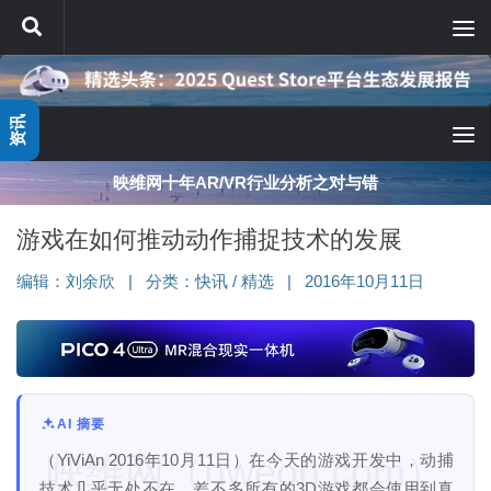
跳至内容
资讯
映维网十年AR/VR行业分析之对与错
游戏在如何推动动作捕捉技术的发展
编辑：
刘余欣
|
分类：
快讯
/
精选
|
2016年10月11日
AI 摘要
映维网（nweon.com）
（YiViAn 2016年10月11日）在今天的游戏开发中，动捕
技术几乎无处不在，差不多所有的3D游戏都会使用到真