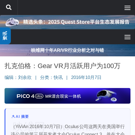
跳至内容
资讯
映维网十年AR/VR行业分析之对与错
扎克伯格：Gear VR月活跃用户为100万
编辑：
刘余欣
|
分类：
快讯
|
2016年10月7日
AI 摘要
映维网（nweon.com）
（YiViAn 2016年10月7日）Oculus公司这两天在美国举行
该公司的第三届开发者大会Oculus Connect 3，并在大会