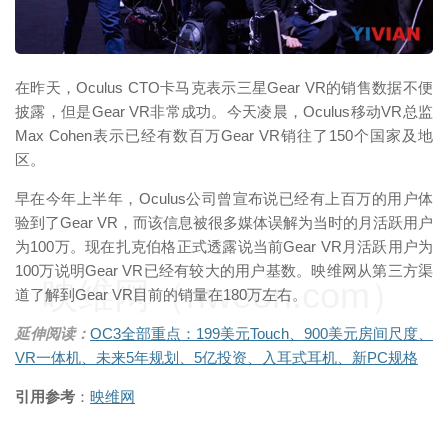
映维网（nweon.com）
在昨天，Oculus CTO卡马克表示三星Gear VR的销售数据不便
披露，但是Gear VR非常成功。今天凌晨，Oculus移动VR总监
Max Cohen表示已经有数百万Gear VR销往了150个国家及地
区。
早在今年上半年，Oculus公司曾宣布说已经有上百万的用户体
验到了Gear VR，而该信息被很多媒体误解为当时的月活跃用户
为100万。现在扎克伯格正式透露说当前Gear VR月活跃用户为
100万说明Gear VR已经有较大的用户基数。映维网从第三方渠
映维网（nweon.com）
道了解到Gear VR目前的销量在180万左右。
延伸阅读：
OC3全部重点：199美元Touch、900美元房间尺度、
VR一体机、未来5年规划、5亿投资、入耳式耳机、新PC规格
引用参考
：
映维网