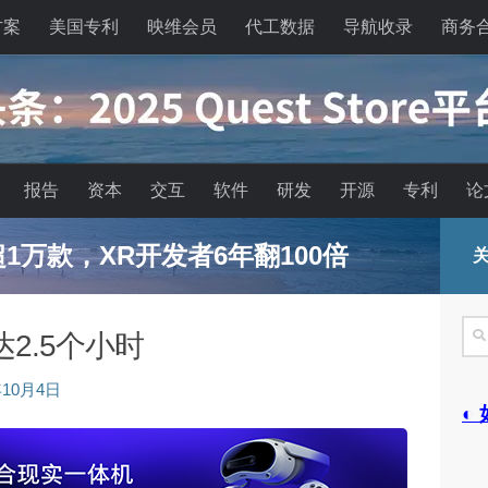
方案
美国专利
映维会员
代工数据
导航收录
商务
报告
资本
交互
软件
研发
开源
专利
论
已超1万款，XR开发者6年翻100倍
关
搜
2.5个小时
索
年10月4日
◐