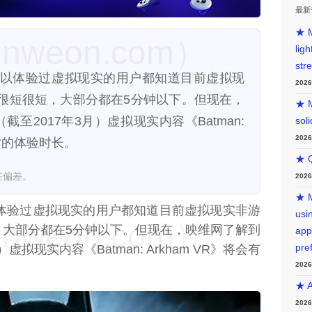
最新
★ M
weon.com）
lig
str
月4日）所以体验过虚拟现实的用户都知道目前虚拟现
202
很短很短，大部分都在5分钟以下。但现在，
★ M
（截至2017年3月）虚拟现实内容《Batman:
sol
202
小时的体验时长。
★ Q
在偏差。
202
★ M
体验过虚拟现实的用户都知道目前虚拟现实非游
usin
weon.com）
，大部分都在5分钟以下。但现在，映维网了解到
app
虚拟现实内容《Batman: Arkham VR》将会有
pre
202
★ A
202