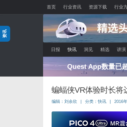
首页
行业资讯
资源下载
行业
跳至内容
资讯
日报
快讯
洞见
精选
讲演
Quest App数量
蝙蝠侠VR体验时长将达
编辑：
刘余欣
|
分类：
快讯
|
2016