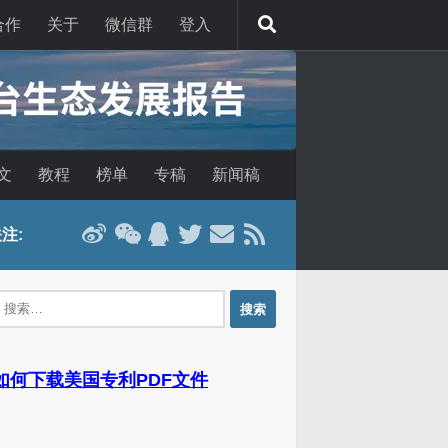
合作
关于
微信群
登入
文
教程
榜单
专稿
新闻稿
注:
：
 如何下载美国专利PDF文件