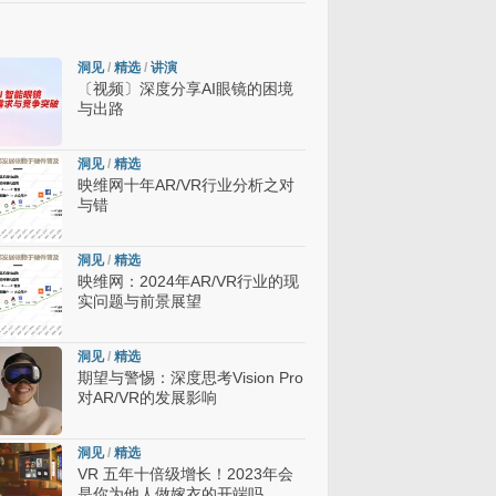
洞见
/
精选
/
讲演
〔视频〕深度分享AI眼镜的困境
与出路
洞见
/
精选
映维网十年AR/VR行业分析之对
与错
洞见
/
精选
映维网：2024年AR/VR行业的现
实问题与前景展望
洞见
/
精选
期望与警惕：深度思考Vision Pro
对AR/VR的发展影响
洞见
/
精选
VR 五年十倍级增长！2023年会
是你为他人做嫁衣的开端吗