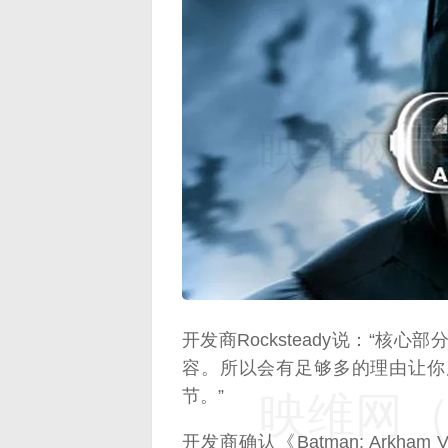
映维网（n
开发商Rocksteady说：“核
容。所以会有足够多的理由让你
节。”
映维网（n
开发商确认《Batman: Arkham 