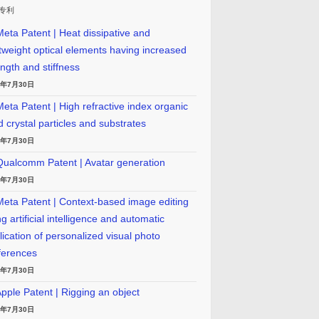
专利
eta Patent | Heat dissipative and
htweight optical elements having increased
ength and stiffness
6年7月30日
eta Patent | High refractive index organic
id crystal particles and substrates
6年7月30日
ualcomm Patent | Avatar generation
6年7月30日
eta Patent | Context-based image editing
g artificial intelligence and automatic
lication of personalized visual photo
ferences
6年7月30日
pple Patent | Rigging an object
6年7月30日