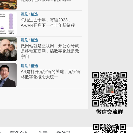
洞见
/
精选
总结过去十年，寄语2023，
AR/VR开启下一个十年新征程
洞见
/
精选
做网站就是互联网，开公众号就
是移动互联网，搞数字化就是元
宇宙
洞见
/
精选
AR是打开元宇宙的关键，元宇宙
将数字化概念大统一