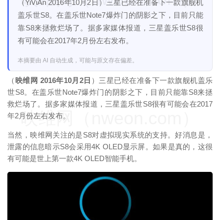
（YiViAn 2016年10月2日）三星已经在准备下一款旗舰机
盖乐世S8。在盖乐世Note7爆炸门的阴影之下，目前只能
靠S8来拯救烂场了。据多家媒体报道，三星盖乐世S8很
有可能会在2017年2月份左右发布。
本摘要由 AI 自动生成，可能与原文存在偏差。
（
映维网 2016年10月2日
）三星已经在准备下一款旗舰机盖乐
世S8。在盖乐世Note7爆炸门的阴影之下，目前只能靠S8来拯
救烂场了。据多家媒体报道，三星盖乐世S8很有可能会在2017
映维网（nweon.com）
年2月份左右发布。
当然，映维网关注的是S8对虚拟现实系统的支持。好消息是，
泄露的信息暗示S8会采用4K OLED显示屏。如果是真的，这很
有可能是世上第一款4K OLED智能手机。