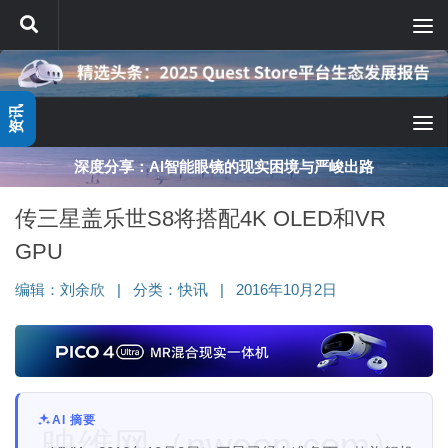
跳至内容
资讯
深度分享：AI智能眼镜的现实困境与严峻出路
传三星盖乐世S8将搭配4K OLED和VR
GPU
编辑：
刘余欣
|
分类：
快讯
|
2016年10月2日
AI 摘要
映维网（nweon.com）