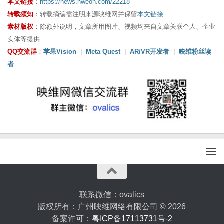
本文链接
：
https://news.nweon.com/22218
转载须知
：转载摘编需注明来源映维网并保留
本文链接
素材版权
：除额外说明，文章所用图片、视频均来自文章关联个人、企业
实体等提供
QQ交流群
：
苹果Vision
|
Meta Quest
|
AR/VR开发者
|
映维粉丝读
者
联系微信：ovalics
版权所有：广州映维网络有限公司 © 2026
备案许可：
粤ICP备17113731号-2