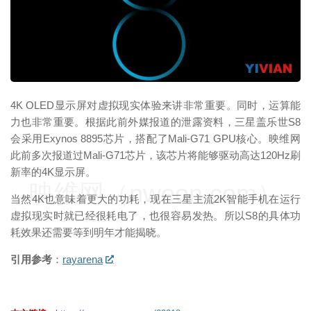
映维网（nweon.com）
4K OLED显示屏对虚拟现实体验来讲非常重要。同时，运算能
力也非常重要。根据此前外媒报道的泄露资料，三星盖乐世S8
会采用Exynos 8895芯片，搭配了Mali-G71 GPU核心。映维网
此前多次报道过Mali-G71芯片，该芯片将能够驱动高达120Hz刷
新率的4K显示屏。
映维网（nweon.com）
当然4K也意味着更大的功耗，现在三星主流2K智能手机在运行
虚拟现实时就已经很耗电了，也很容易发热。所以S8的具体功
耗效果还需要等到明年才能揭晓。
引用参考
：
rayarena