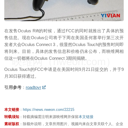
在发售Oculus Rift的时候，通过FCC的同时就推出了具体的预
售信息。现在Oculus公司将于下周在美国圣何塞举行第三次开
发者大会Oculus Connect 3，很显然Oculus Touch的预售时间即
将到来。目前，具体的发售信息和价格仍未公布，而映维网相
映维网（nweon.com）
信这一切都将在Oculus Connect 3期间揭晓。
Oculus Touch的FCC申请是在美国时间9月21日提交的，并于9
月30日获得通过。
引用参考
：
roadtovr
本文链接
：
https://news.nweon.com/22215
转载须知
：转载摘编需注明来源映维网并保留
本文链接
素材版权
：除额外说明，文章所用图片、视频均来自文章关联个人、企业