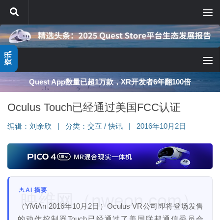
跳至内容
资讯
Quest App数量已超1万款，XR开发者6年翻100倍
Oculus Touch已经通过美国FCC认证
编辑：
刘余欣
|
分类：
交互
/
快讯
|
2016年10月2日
AI 摘要
映维网（nweon.com）
（YiViAn 2016年10月2日）Oculus VR公司即将登场发售
的动作控制器Touch已经通过了美国联邦通信委员会