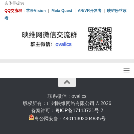
实体等提供
QQ交流群
：
苹果Vision
|
Meta Quest
|
AR/VR开发者
|
映维粉丝读
者
联系微信：ovalics
版权所有：广州映维网络有限公司 © 2026
备案许可：
粤ICP备17113731号-2
粤公网安备：
44011302004835号