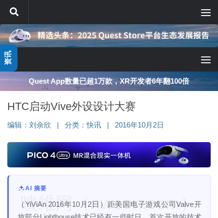
跳至内容
资讯
Quest App数量已超1万款，XR开发者6年翻100倍
HTC启动Vive外设设计大赛
编辑：
刘余欣
|
分类：
快讯
|
2016年10月2日
AI 摘要
映维网（nweon.com）
（YiViAn 2016年10月2日）距美国电子游戏公司Valve开
放部分Lighthouse技术已经有一些时日，首次开放的技术