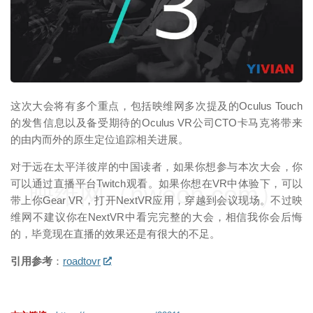
映维网（nweon.com）
这次大会将有多个重点，包括映维网多次提及的Oculus Touch
的发售信息以及备受期待的Oculus VR公司CTO卡马克将带来
的由内而外的原生定位追踪相关进展。
对于远在太平洋彼岸的中国读者，如果你想参与本次大会，你
可以通过直播平台Twitch观看。如果你想在VR中体验下，可以
映维网（nweon.com）
带上你Gear VR，打开NextVR应用，穿越到会议现场。不过映
维网不建议你在NextVR中看完完整的大会，相信我你会后悔
的，毕竟现在直播的效果还是有很大的不足。
引用参考
：
roadtovr