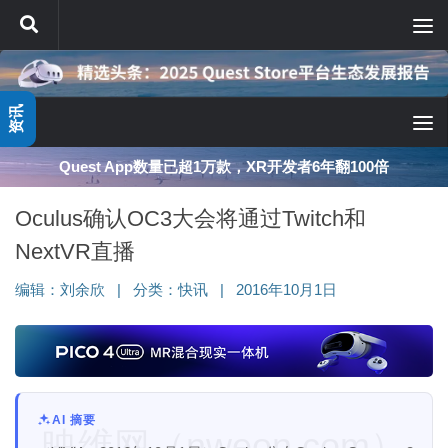
跳至内容
资讯
Quest App数量已超1万款，XR开发者6年翻100倍
Oculus确认OC3大会将通过Twitch和
NextVR直播
编辑：
刘余欣
|
分类：
快讯
|
2016年10月1日
AI 摘要
映维网（nweon.com）