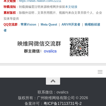
本文链接
：
https://news.nweon.com/22211
转载须知
：转载摘编需注明来源映维网并保留
本文链接
素材版权
：除额外说明，文章所用图片、视频均来自文章关联个人、企业
实体等提供
QQ交流群
：
苹果Vision
|
Meta Quest
|
AR/VR开发者
|
映维粉丝读
者
联系微信：ovalics
版权所有：广州映维网络有限公司 © 2026
备案许可：
粤ICP备17113731号-2