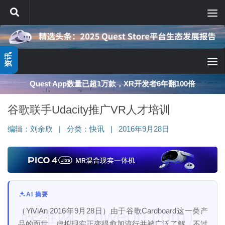
跳至内容
资讯
Quest App数量已超1万款，XR开发者6年翻100倍
谷歌联手Udacity推广VR人才培训
编辑：
刘余欣
|
分类：
快讯
|
2016年9月28日
AI 摘要
映维网（nweon.com）
（YiViAn 2016年9月28日）由于谷歌Cardboard这一类产
品的面世，虚拟现实正变得愈加流行并被广泛了解，不过