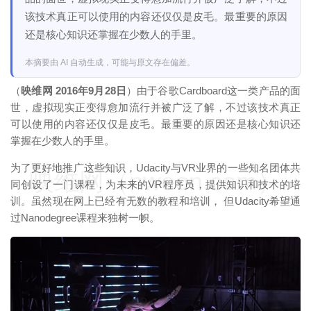
该技术真正可以使用的内容还仅仅是皮毛。最重要的原因
还是核心知识还掌握在少数人的手里。
本摘要由 AI 自动生成，可能与原文存在偏差。
（
映维网 2016年9月28日
）由于谷歌Cardboard这一类产品的面
世，虚拟现实正变得愈加流行并被广泛了解，不过该技术真正
可以使用的内容还仅仅是皮毛。最重要的原因还是核心知识还
掌握在少数人的手里。
为了更好地推广这些知识，Udacity与VR业界的一些知名团体共
映维网（nweon.com）
同创设了一门课程，为未来的VR程序员，提供知识和技术的培
训。虽然现在网上已经有无数的教程和培训， 但Udacity希望通
过Nanodegree课程来独树一帜。