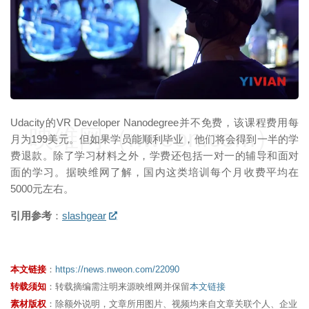
Udacity的VR Developer Nanodegree并不免费，该课程费用每
映维网（nweon.com）
月为199美元。但如果学员能顺利毕业，他们将会得到一半的学
费退款。除了学习材料之外，学费还包括一对一的辅导和面对
面的学习。据映维网了解，国内这类培训每个月收费平均在
5000元左右。
引用参考
：
slashgear
本文链接
：
https://news.nweon.com/22090
转载须知
：转载摘编需注明来源映维网并保留
本文链接
素材版权
：除额外说明，文章所用图片、视频均来自文章关联个人、企业