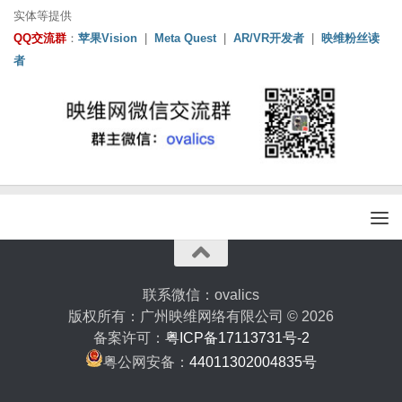
实体等提供
QQ交流群
：
苹果Vision
|
Meta Quest
|
AR/VR开发者
|
映维粉丝读
者
联系微信：ovalics
版权所有：广州映维网络有限公司 © 2026
备案许可：
粤ICP备17113731号-2
粤公网安备：
44011302004835号